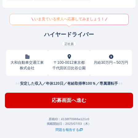
いま見ている求人へ応募してみましょう！
ハイヤードライバー
正社員
大和自動車交通江東
〒100-0012東京都
月給30万円～50万円
株式会社
千代田区日比谷公園
安定した収入／年休120日／有給取得率100％／専属運転手
応募画面へ進む
原稿ID：
4138f70966e121c0
掲載開始日：
2025/07/03（木）
問題を報告する