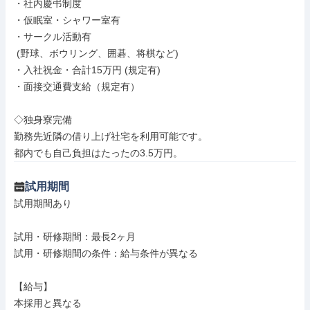
・社内慶弔制度

・仮眠室・シャワー室有

・サークル活動有

 (野球、ボウリング、囲碁、将棋など)

・入社祝金・合計15万円 (規定有)

・面接交通費支給（規定有）

◇独身寮完備

勤務先近隣の借り上げ社宅を利用可能です。

都内でも自己負担はたったの3.5万円。
試用期間
試用期間あり

試用・研修期間：最長2ヶ月

試用・研修期間の条件：給与条件が異なる

【給与】

本採用と異なる
