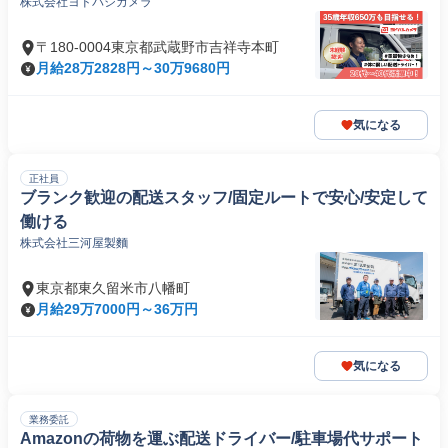
株式会社ヨドバシカメラ
〒180-0004東京都武蔵野市吉祥寺本町
月給28万2828円～30万9680円
気になる
正社員
ブランク歓迎の配送スタッフ/固定ルートで安心/安定して
働ける
株式会社三河屋製麵
東京都東久留米市八幡町
月給29万7000円～36万円
気になる
業務委託
Amazonの荷物を運ぶ配送ドライバー/駐車場代サポート