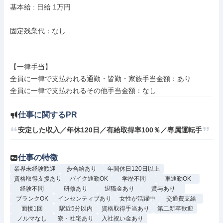
基本給 : 日給 1万円

固定残業代：なし

【一律手当】

全員に一律で支払われる通勤・皆勤・家族手当金額：あり

仕事に関するPR
安定した収入／年休120日／有給取得率100％／専属運転手
仕事の特徴
業界未経験歓迎
歩合給あり
年間休日120日以上
資格取得支援あり
バイク通勤OK
学歴不問
車通勤OK
経験不問
研修あり
退職金あり
賞与あり
ブランクOK
インセンティブあり
女性が活躍中
交通費支給
面接1回
駅近5分以内
資格取得手当あり
第二新卒歓迎
ノルマなし
寮・社宅あり
入社祝い金あり