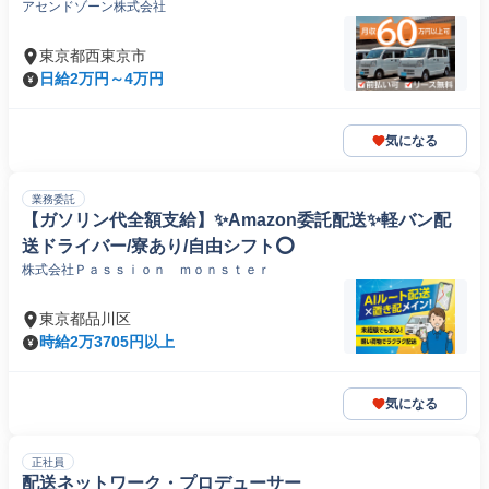
アセンドゾーン株式会社
東京都西東京市
日給2万円～4万円
気になる
業務委託
【ガソリン代全額支給】✨️Amazon委託配送✨️軽バン配
送ドライバー/寮あり/自由シフト⭕️
株式会社Ｐａｓｓｉｏｎ ｍｏｎｓｔｅｒ
東京都品川区
時給2万3705円以上
気になる
正社員
配送ネットワーク・プロデューサー