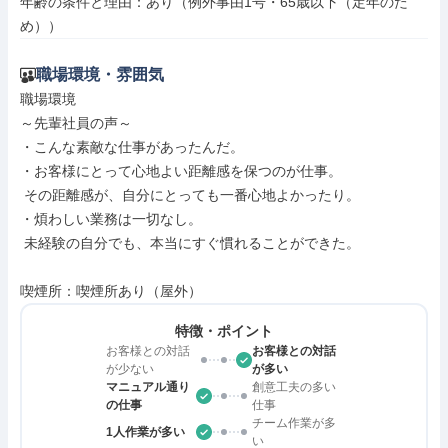
年齢の条件と理由：あり（例外事由1号・65歳以下（定年のた
め））
職場環境・雰囲気
職場環境

～先輩社員の声～

・こんな素敵な仕事があったんだ。

・お客様にとって心地よい距離感を保つのが仕事。

 その距離感が、自分にとっても一番心地よかったり。

・煩わしい業務は一切なし。

 未経験の自分でも、本当にすぐ慣れることができた。

喫煙所：喫煙所あり（屋外）
特徴・ポイント
お客様との対話
お客様との対話
が少ない
が多い
マニュアル通り
創意工夫の多い
の仕事
仕事
チーム作業が多
1人作業が多い
い