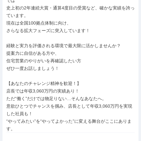
では

史上初の2年連続大賞・通算4度目の受賞など、確かな実績を誇っ
ています。

現在は全国100拠点体制に向け、

さらなる拡大フェーズに突入しています！

経験と実力を評価される環境で最大限に活かしませんか？

提案力に自信がある方や、

住宅営業のやりがいを再確認したい方

ぜひ一度お話しましょう！

【あなたのチャレンジ精神を歓迎！】

店長では年収3,060万円の実績あり！

ただ“働く”だけでは物足りない…そんなあなたへ。

意欲ひとつでチャンスを掴み、店長として年収3,060万円を実現
した社員も！

“やってみたい”を“やってよかった”に変える舞台がここにありま
す。