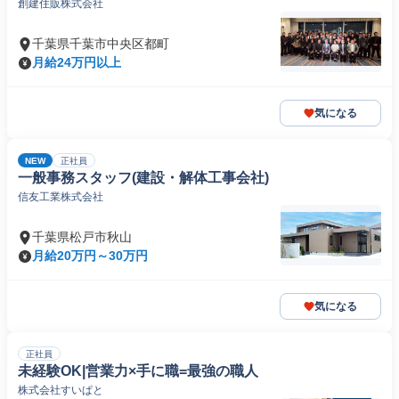
創建住販株式会社
千葉県千葉市中央区都町
月給24万円以上
気になる
NEW
正社員
一般事務スタッフ(建設・解体工事会社)
信友工業株式会社
千葉県松戸市秋山
月給20万円～30万円
気になる
正社員
未経験OK|営業⼒×⼿に職=最強の職⼈
株式会社すいぱと