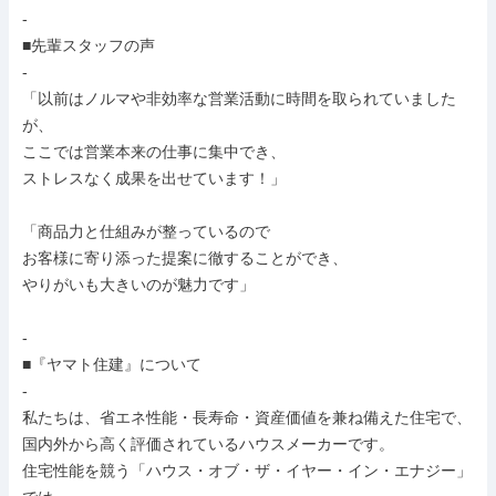
-

■先輩スタッフの声

-

「以前はノルマや非効率な営業活動に時間を取られていました
が、

ここでは営業本来の仕事に集中でき、

ストレスなく成果を出せています！」

「商品力と仕組みが整っているので

お客様に寄り添った提案に徹することができ、

やりがいも大きいのが魅力です」

-

■『ヤマト住建』について

-

私たちは、省エネ性能・長寿命・資産価値を兼ね備えた住宅で、

国内外から高く評価されているハウスメーカーです。

住宅性能を競う「ハウス・オブ・ザ・イヤー・イン・エナジー」