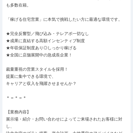
も多数在籍。

「稼げる住宅営業」に本気で挑戦したい方に最適な環境です。

★完全反響型／飛び込み・テレアポ一切なし

★成果に直結する高額インセンティブ制度

★年収保証制度あり◎しっかり稼げる

★全国に店舗展開中の急成長企業！

裁量重視の営業スタイルを採用！

提案に集中できる環境で、

キャリアと収入を飛躍させませんか？

＊＝＊＝＊

【業務内容】

展示場・紹介・お問い合わせによってご来場されたお客様に対
し、
