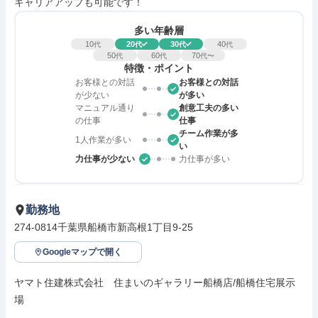
キャリアアップも可能です！
多い年齢層
10
20
30
40
代
代
代
代
50
60
70
代
代
代〜
特徴・ポイント
お客様との対話
お客様との対話
が少ない
が多い
マニュアル通り
創意工夫の多い
の仕事
仕事
チーム作業が多
1人作業が多い
い
力仕事が少ない
力仕事が多い
勤務地
274-0814千葉県船橋市新高根1丁目9-25
Googleマップで開く
ヤマト住建株式会社　住まいのギャラリー船橋店/船橋住宅展示
場
