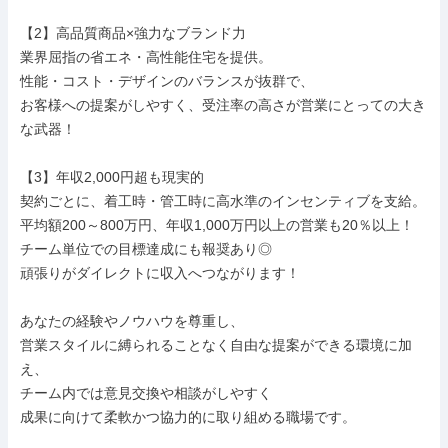
【2】高品質商品×強力なブランド力

業界屈指の省エネ・高性能住宅を提供。

性能・コスト・デザインのバランスが抜群で、

お客様への提案がしやすく、受注率の高さが営業にとっての大き
な武器！

【3】年収2,000円超も現実的

契約ごとに、着工時・管工時に高水準のインセンティブを支給。

平均額200～800万円、年収1,000万円以上の営業も20％以上！

チーム単位での目標達成にも報奨あり◎

頑張りがダイレクトに収入へつながります！

あなたの経験やノウハウを尊重し、

営業スタイルに縛られることなく自由な提案ができる環境に加
え、

チーム内では意見交換や相談がしやすく

成果に向けて柔軟かつ協力的に取り組める職場です。
