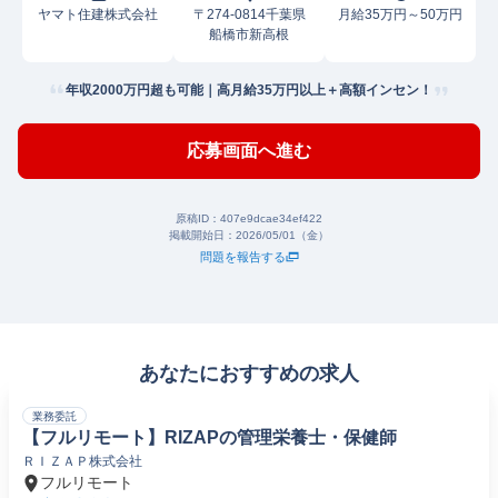
ヤマト住建株式会社
〒274-0814千葉県
月給35万円～50万円
船橋市新高根
年収2000万円超も可能｜高月給35万円以上＋高額インセン！
応募画面へ進む
原稿ID：
407e9dcae34ef422
掲載開始日：
2026/05/01（金）
問題を報告する
あなたにおすすめの求人
業務委託
【フルリモート】RIZAPの管理栄養士・保健師
ＲＩＺＡＰ株式会社
フルリモート