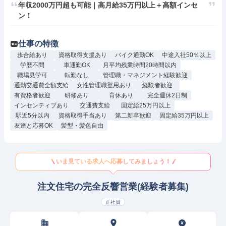
年収2000万円超も可能｜高月給35万円以上＋高額インセ
ン！
仕事の特徴
歩合給あり
資格取得支援あり
バイク通勤OK
中途入社50％以上
学歴不問
車通勤OK
月平均残業時間20時間以内
職場見学可
転勤なし
管理職・マネジメント経験歓迎
通勤交通費全額支給
女性管理職登用あり
経験者歓迎
有資格者歓迎
研修あり
育休あり
完全週休2日制
インセンティブあり
交通費支給
固定給25万円以上
駅近5分以内
資格取得手当あり
第二新卒歓迎
固定給35万円以上
友達と応募OK
髪型・髪色自由
いま見ている求人へ応募してみましょう！
注文住宅の完全反響営業(経験者募集)
正社員