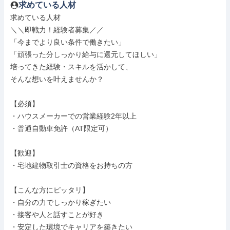
求めている人材
求めている人材

＼＼即戦力！経験者募集／／

「今までより良い条件で働きたい」

「頑張った分しっかり給与に還元してほしい」

培ってきた経験・スキルを活かして、

そんな想いを叶えませんか？

【必須】

・ハウスメーカーでの営業経験2年以上

・普通自動車免許（AT限定可）

【歓迎】

・宅地建物取引士の資格をお持ちの方

【こんな方にピッタリ】

・自分の力でしっかり稼ぎたい

・接客や人と話すことが好き

・安定した環境でキャリアを築きたい
