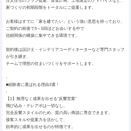
注文住宅のプラン提案、資金計画、土地選定のアドバイスなど、

家づくりの初期段階をトータルにご提案します。

お客様はすでに「家を建てたい」という強い意思を持っており、

ご契約の前後で3～5回ほどお会いする中で

信頼関係の構築に集中できる環境です。

契約後は設計士・インテリアコーディネーターなど専門スタッフ
が引き継ぎ、

チームで理想の住まいづくりをサポートします。

-

■経験者に選ばれる理由3選！

-

【1】無理なく成果を出せる”反響営業”

飛び込み・テレアポは一切なし。

完全反響スタイルのため、質の高い商談に専念できます。

接客スキルや提案力を活かして、

効率的に成果を出せるのが特徴です。
