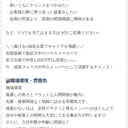
・若いうちにチャンスをつかみたい

・お客様の夢に寄り添った提案をしたい

・短期の売買より、長期の関係構築に興味がある

など、1つでも当てはまる方は ぜひご応募ください♪

＼＼稼げる×成長企業でキャリアを飛躍／／

全国規模で急拡大中のハウスメーカーで、

実力次第で年収1,000万円も現実に――。

今、成長フェーズの中心メンバーとして活躍するチャンス！
職場環境・雰囲気
職場環境

風通しの良さとフラットな人間関係が魅力♪

先輩・後輩関係なく気軽に話せる雰囲気です。

残業がない日は、定時でサクッと帰るメンバーがほとんどで

自分や家族との時間も大切にできる働き方が叶います◎

さらに、入社年数や年齢に関係なく
