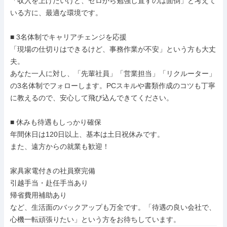
「収入を上げたいけど、ゼロから勉強し直すのは面倒」と考えて
いる方に、最適な環境です。

■ 3名体制でキャリアチェンジを応援

「現場の仕切りはできるけど、事務作業が不安」という方も大丈
夫。

あなた一人に対し、「先輩社員」「営業担当」「リクルーター」
の3名体制でフォローします。PCスキルや書類作成のコツも丁寧
に教えるので、安心して飛び込んできてください。

■ 休みも待遇もしっかり確保

年間休日は120日以上、基本は土日祝休みです。

また、遠方からの就業も歓迎！

家具家電付きの社員寮完備

引越手当・赴任手当あり

帰省費用補助あり

など、生活面のバックアップも万全です。「待遇の良い会社で、
心機一転頑張りたい」という方をお待ちしています。