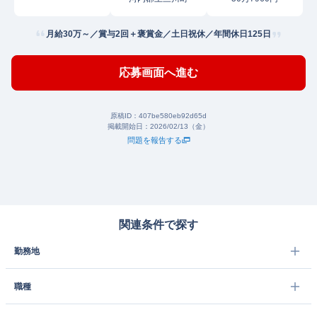
月給30万～／賞与2回＋褒賞金／土日祝休／年間休日125日
応募画面へ進む
原稿ID：
407be580eb92d65d
掲載開始日：
2026/02/13（金）
問題を報告する
関連条件で探す
勤務地
職種