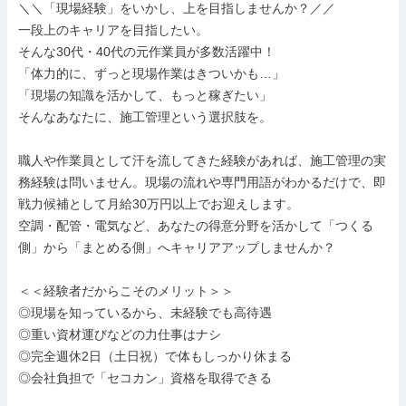
＼＼「現場経験」をいかし、上を目指しませんか？／／

一段上のキャリアを目指したい。

そんな30代・40代の元作業員が多数活躍中！

「体力的に、ずっと現場作業はきついかも…」

「現場の知識を活かして、もっと稼ぎたい」

そんなあなたに、施工管理という選択肢を。

職人や作業員として汗を流してきた経験があれば、施工管理の実
務経験は問いません。現場の流れや専門用語がわかるだけで、即
戦力候補として月給30万円以上でお迎えします。

空調・配管・電気など、あなたの得意分野を活かして「つくる
側」から「まとめる側」へキャリアアップしませんか？

＜＜経験者だからこそのメリット＞＞

◎現場を知っているから、未経験でも高待遇

◎重い資材運びなどの力仕事はナシ

◎完全週休2日（土日祝）で体もしっかり休まる

◎会社負担で「セコカン」資格を取得できる
