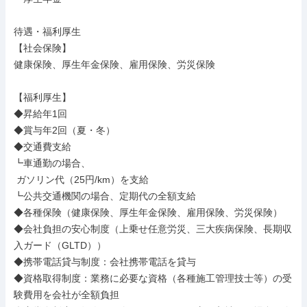
待遇・福利厚生

【社会保険】

健康保険、厚生年金保険、雇用保険、労災保険

【福利厚生】

◆昇給年1回

◆賞与年2回（夏・冬）

◆交通費支給

┗車通勤の場合、

 ガソリン代（25円/km）を支給

┗公共交通機関の場合、定期代の全額支給

◆各種保険（健康保険、厚生年金保険、雇⽤保険、労災保険）

◆会社負担の安心制度（上乗せ任意労災、三大疾病保険、長期収
入ガード（GLTD））

◆携帯電話貸与制度：会社携帯電話を貸与

◆資格取得制度：業務に必要な資格（各種施⼯管理技⼠等）の受
験費⽤を会社が全額負担
