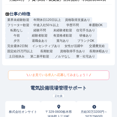
仕事の特徴
業界未経験歓迎
年間休日120日以上
資格取得支援あり
フリーター歓迎
中途入社50％以上
学歴不問
車通勤OK
転勤なし
経験不問
未経験者歓迎
住宅手当あり
午前
経験者歓迎
有資格者歓迎
研修あり
夕方
退職金あり
賞与あり
ブランクOK
完全週休2日制
インセンティブあり
女性が活躍中
交通費支給
固定給25万円以上
長期歓迎
資格取得手当あり
長期休暇あり
土日祝休み
第二新卒歓迎
ノルマなし
寮・社宅あり
いま見ている求人へ応募してみましょう！
電気設備現場管理サポート
正社員
株式会社オンサイト
〒329-0600栃木県
月給30万3200円～
河内郡上三川町
50万7960円