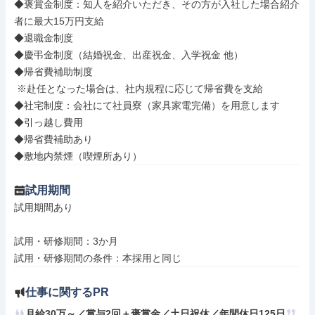
◆褒賞金制度：知人を紹介いただき、その方が入社した場合紹介
者に最大15万円支給

◆退職金制度

◆慶弔金制度（結婚祝金、出産祝金、入学祝金 他）

◆帰省費補助制度

 ※赴任となった場合は、社内規程に応じて帰省費を⽀給

◆社宅制度：会社にて社員寮（家具家電完備）を用意します

◆引っ越し費用

◆帰省費補助あり

◆敷地内禁煙（喫煙所あり）
試用期間
試用期間あり

試用・研修期間：3か月

仕事に関するPR
月給30万～／賞与2回＋褒賞金／土日祝休／年間休日125日