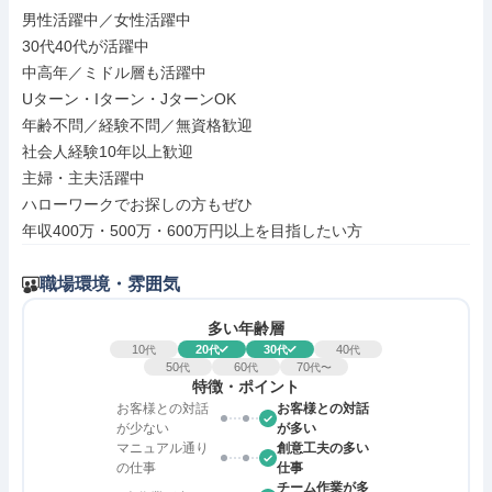
男性活躍中／女性活躍中

30代40代が活躍中

中高年／ミドル層も活躍中

Uターン・Iターン・JターンOK

年齢不問／経験不問／無資格歓迎

社会人経験10年以上歓迎

主婦・主夫活躍中

ハローワークでお探しの方もぜひ

年収400万・500万・600万円以上を目指したい方
職場環境・雰囲気
多い年齢層
10
20
30
40
代
代
代
代
50
60
70
代
代
代〜
特徴・ポイント
お客様との対話
お客様との対話
が少ない
が多い
マニュアル通り
創意工夫の多い
の仕事
仕事
チーム作業が多