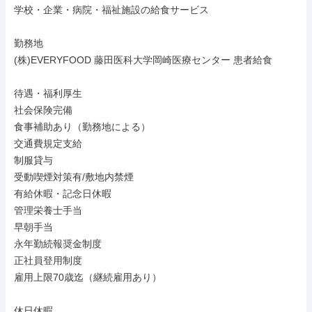
学校・企業・病院・福祉施設の給食サービス

勤務地

(株)EVERYFOOD 藤田医科大学岡崎医療センター 患者給食

待遇・福利厚生

社会保険完備

食事補助あり（勤務地による）

交通費規定支給

制服貸与

受動喫煙対策有/敷地内禁煙

有給休暇・記念日休暇

管理栄養士手当

早朝手当

永年勤続報奨金制度

正社員登用制度

雇用上限70歳迄（継続雇用あり）

休日休暇
