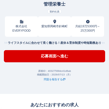
管理栄養士
契約社員
株式会社
愛知県岡崎市針崎町
月給19万5300円～
EVERYFOOD
25万300円
ライフスタイルに合わせて長く働ける！産休＆育休制度や時短勤務あり
応募画面へ進む
原稿ID：
40327568dc41d8ab
掲載開始日：
2026/07/13（月）
問題を報告する
あなたにおすすめの求人