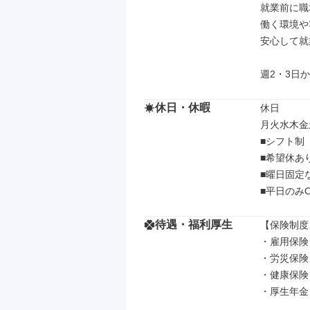
就業前に職
働く環境や
安心して就
週2・3日か
休日・休暇
休日

月火水木金
■シフト制
■希望休あり
■曜日固定
■平日のみO
待遇・福利厚生
【保険制度】
・雇用保険

・労災保険

・健康保険

・厚生年金
