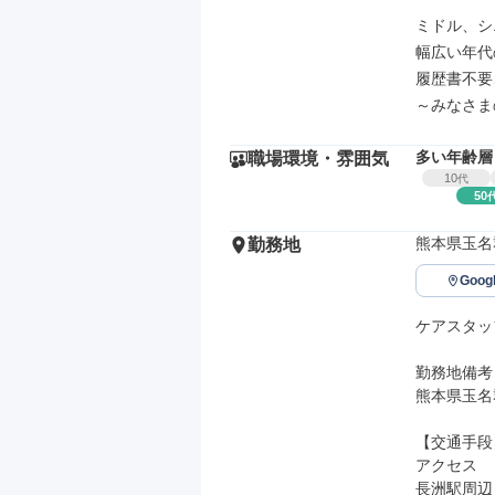
ミドル、シ
幅広い年代
履歴書不要、
～みなさま
多い年齢層
職場環境・雰囲気
10
代
50
熊本県玉名
勤務地
Goo
ケアスタッ
勤務地備考

熊本県玉名
【交通手段】
アクセス

長洲駅周辺