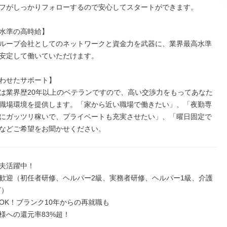
フがしっかりフォローするので安心してスタートができます。

水準の高時給】

ループ会社としてのネットワークと資金力を武器に、業界最高水準
安定して働いていただけます。

わせたサポート】

は業界歴20年以上のベテランですので、高い交渉力をもってあなた
職場環境を提供します。「家から近い職場で働きたい」、「夜勤専
にガッツリ稼いで、プライベートも充実させたい」、「曜日固定で
などご希望をお聞かせください。
夫活躍中！

歓迎（初任者研修、ヘルパー2級、実務者研修、ヘルパー1級、介護
）

OK！ブランク10年からの再就職も

様への還元率83%超！
