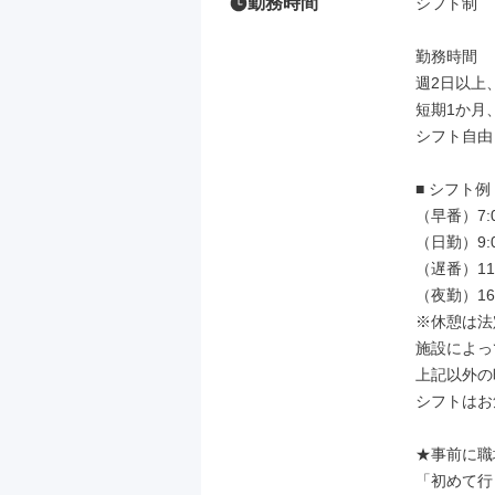
勤務時間
シフト制

勤務時間

週2日以上、
短期1か月、
シフト自由
■ シフト例

（早番）7:00
（日勤）9:00
（遅番）11:0
（夜勤）16:
※休憩は法
施設によっ
上記以外の
シフトはお
★事前に職
「初めて行