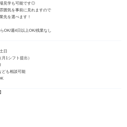
場見学も可能です◎

雰囲気を事前に見れますので

業先を選べます！

らOK/週4日以上OK/残業なし
土日

（月1シフト提出）



なども相談可能

K

