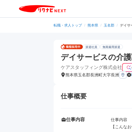
転職・求人トップ
/
熊本県
/
玉名郡
/
デイサ
派遣社員
無期雇用派遣
デイサービスの介護
ケアスタッフィング株式会社
熊本県玉名郡長洲町大字長洲
仕事概要
仕事内容
仕事内容

【こんなお