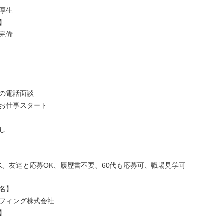
厚生



完備

の電話面談

お仕事スタート
し
K、友達と応募OK、履歴書不要、60代も応募可、職場見学可

名】

フィング株式会社


