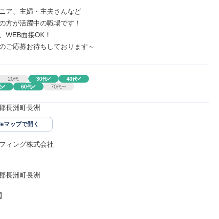
ニア、主婦・主夫さんなど

の方が活躍中の職場です！

WEB面接OK！

のご応募お待ちしております～
20
30
40
代
代
代
60
70
代
代
代〜
郡長洲町長洲
gleマップで開く
フィング株式会社

郡長洲町長洲


