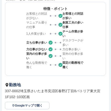
特徴・ポイント
お客様との対話
お客様との対話
が少ない
が多い
マニュアル通り
創意工夫の多い
の仕事
仕事
チーム作業が多
1人作業が多い
い
デスクワークが
立ち仕事が多い
多い
力仕事が少ない
力仕事が多い
室内の仕事が多
室外の仕事が多
い
い
色んな勤務地で
固定の勤務地で
働く
働く
勤務地
337-0002埼玉県さいたま市見沼区春野2丁目8パトリア東大宮
1F102･103区画
Googleマップで開く