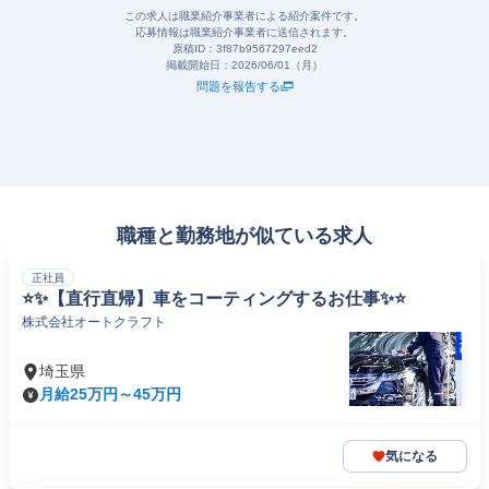
この求人は職業紹介事業者による紹介案件です。
応募情報は職業紹介事業者に送信されます。
原稿ID：
3f87b9567297eed2
掲載開始日：
2026/06/01（月）
問題を報告する
職種と勤務地が似ている求人
正社員
⭐️✨【直行直帰】車をコーティングするお仕事✨⭐️
株式会社オートクラフト
埼玉県
月給25万円～45万円
気になる