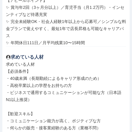
【アピールポイント】

✨ 賞与年2回（3ヶ月分以上）／育児手当（月1.2万円）・インセ
ンティブなど待遇充実

✨ 完全未経験OK・社会人経験1年以上から応募可／シンプルな料
金プランで覚えやすく、最短1年で店長昇格も可能なキャリアパ
ス

✨ 年間休日111日／月平均残業10〜15時間
求めている人材
求めている人材

【必須条件】

・40歳未満（長期勤続によるキャリア形成のため）

・高校卒業以上の学歴をお持ちの方

・ビジネスで通用するコミュニケーションが可能な方（日本語
N1以上推奨）

【歓迎スキル】

・コミュニケーション能力が高く、ポジティブな方

・何らかの販売・接客業経験のある方（業種不問）
