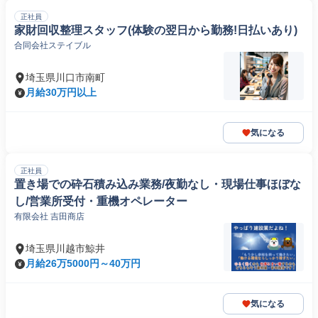
正社員
家財回収整理スタッフ(体験の翌日から勤務!日払いあり)
合同会社ステイブル
埼玉県川口市南町
月給30万円以上
気になる
正社員
置き場での砕石積み込み業務/夜勤なし・現場仕事ほぼな
し/営業所受付・重機オペレーター
有限会社 吉田商店
埼玉県川越市鯨井
月給26万5000円～40万円
気になる