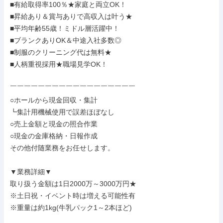
■有給取得率100％★家庭と両立OK！

■昇給あり＆賞与ありで高収入は叶う★

■平均年齢55歳！ミドル層活躍中！

■ブランクありOK＆中途入社多数◎

■制服のクリーニング代は無料★

■人柄重視採用★職場見学OK！

￣￣￣￣￣￣￣￣￣￣￣￣￣￣￣￣￣￣

○ホールから現金回収・集計

┗集計用機械使用で誤差ほぼなし

○売上金額と現金の照合作業

○現金の金庫格納・日報作成

その他付随業務をお任せします。

▼業務詳細▼

取り扱う金額は1日2000万～3000万円★

※土日祝・イベント時は増える可能性有

※重量は約1kg(牛乳パック1～2本ほど)
