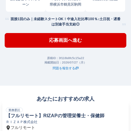
ーン
県横浜市鶴見区駒岡
面接1回のみ｜未経験スタートOK！中途入社比率100％♪土日祝・遅番
は別途手当支給◎
応募画面へ進む
原稿ID：
3f116b8fc5c15a22
掲載開始日：
2026/07/27（月）
問題を報告する
あなたにおすすめの求人
業務委託
【フルリモート】RIZAPの管理栄養士・保健師
ＲＩＺＡＰ株式会社
フルリモート