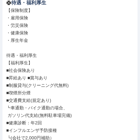
待遇・福利厚生
【保険制度】

・雇用保険

・労災保険

・健康保険

・厚生年金

待遇・福利厚生

【福利厚生】

■社会保険あり

■昇給あり ■賞与あり

■制服貸与(クリーニング代無料)

■喫煙所分煙

■交通費支給(規定あり)

┗車通勤・バイク通勤の場合、

 ガソリン代支給(無料駐車場完備)

■健康診断：年2回

■インフルエンザ予防接種

 └(会社で2,000円補助）