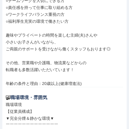
○チームワークを大切にできる方

○責任感を持って仕事に取り組める方

○ワークライフバランス重視の方

○福利厚生充実の環境で働きたい方

趣味やプライベートの時間を楽しむ主婦(夫)さんや

小さいお子さんがいながら、

ご両親のサポートを受けながら働くスタッフもおります◎

その他、営業職や介護職、物流業などからの

転職者も多数活躍いただいています！

年齢の条件と理由：20歳以上(健康増進法)
職場環境・雰囲気
職場環境

【従業員構成】

▼完全分煙＆静かな環境▼

￣￣￣￣￣￣￣￣￣￣￣￣￣
