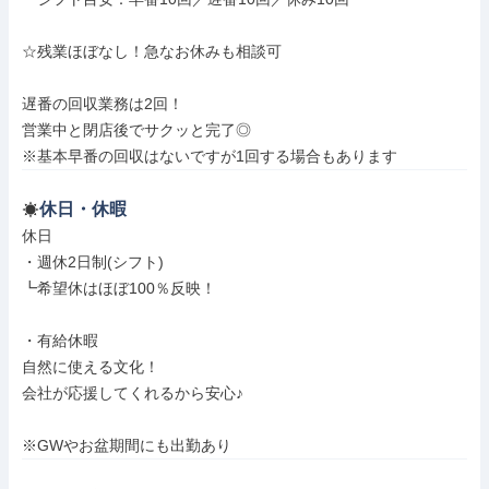
☆残業ほぼなし！急なお休みも相談可

遅番の回収業務は2回！

営業中と閉店後でサクッと完了◎

※基本早番の回収はないですが1回する場合もあります
休日・休暇
休日

・週休2日制(シフト)

┗希望休はほぼ100％反映！

・有給休暇

自然に使える文化！

会社が応援してくれるから安心♪

※GWやお盆期間にも出勤あり