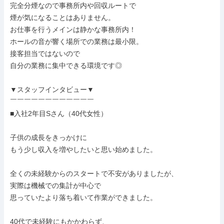
完全分煙なので事務所内や回収ルートで

煙が気になることはありません。

お仕事を行うメインは静かな事務所内！

ホールの音が響く場所での業務は最小限。

接客担当ではないので

自分の業務に集中できる環境です◎

▼スタッフインタビュー▼

￣￣￣￣￣￣￣￣￣￣￣￣

■入社2年目Sさん（40代女性）

子供の成長をきっかけに

もう少し収入を増やしたいと思い始めました。

全くの未経験からのスタートで不安がありましたが、

実際は機械での集計が中心で

思っていたより落ち着いて作業ができました。

40代で未経験にもかかわらず、
