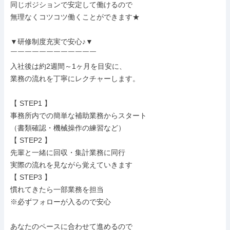
同じポジションで安定して働けるので

無理なくコツコツ働くことができます★

▼研修制度充実で安心♪▼

￣￣￣￣￣￣￣￣￣￣￣￣

入社後は約2週間～1ヶ月を目安に、

業務の流れを丁寧にレクチャーします。

【 STEP1 】

事務所内での簡単な補助業務からスタート

（書類確認・機械操作の練習など）

【 STEP2 】

先輩と一緒に回収・集計業務に同行

実際の流れを見ながら覚えていきます

【 STEP3 】

慣れてきたら一部業務を担当

※必ずフォローが入るので安心

あなたのペースに合わせて進めるので
