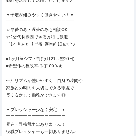
経験を活かして活躍いただけます♪

▼予定が組みやすく働きやすい！▼

￣￣￣￣￣￣￣￣￣￣￣￣￣￣￣￣

☆早番のみ・遅番のみも相談OK

☆2交代制勤務できる方特に歓迎！

（1ヶ月あたり早番･遅番約10回ずつ）

■1ヶ月毎シフト制(毎月21～翌20日)

■希望休の反映率ほぼ100％★

生活リズムが整いやすく、自身の時間や

家族との時間を大切にできる環境で

長く安定して勤務ができます◎

▼プレッシャー少なく安定！▼

￣￣￣￣￣￣￣￣￣￣￣￣￣￣

昇進・昇格競争はありません！

役職プレッシャーも一切ありません♪
