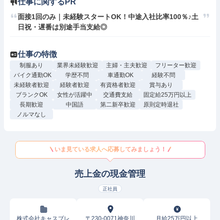
仕事に関するPR
面接1回のみ｜未経験スタートOK！中途入社比率100％♪土
日祝・遅番は別途手当支給◎
仕事の特徴
制服あり
業界未経験歓迎
主婦・主夫歓迎
フリーター歓迎
バイク通勤OK
学歴不問
車通勤OK
経験不問
未経験者歓迎
経験者歓迎
有資格者歓迎
賞与あり
ブランクOK
女性が活躍中
交通費支給
固定給25万円以上
長期歓迎
中国語
第二新卒歓迎
原則定時退社
ノルマなし
いま見ている求人へ応募してみましょう！
売上金の現金管理
正社員
株式会社キャスブレ
〒230-0071神奈川
月給25万円以上