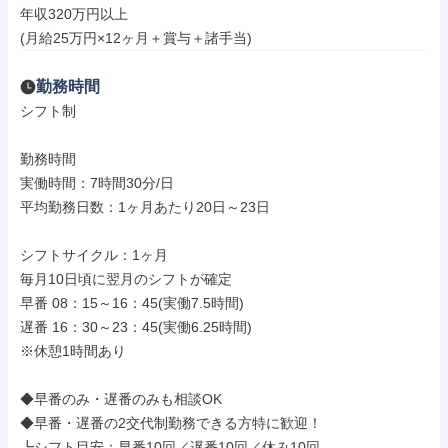
年収320万円以上

(月給25万円×12ヶ月＋賞与＋諸手当)
勤務時間
シフト制

勤務時間

実働時間：7時間30分/日

平均勤務日数：1ヶ月あたり20日～23日

シフトサイクル：1ヶ月

毎月10日頃に翌月のシフトが確定

早番 08：15～16：45(実働7.5時間)

遅番 16：30～23：45(実働6.25時間)

※休憩1時間あり

◆早番のみ・遅番のみも相談OK

◆早番・遅番の2交代制勤務できる方特に歓迎！

┗シフト目安：早番10回／遅番10回／休み10回
