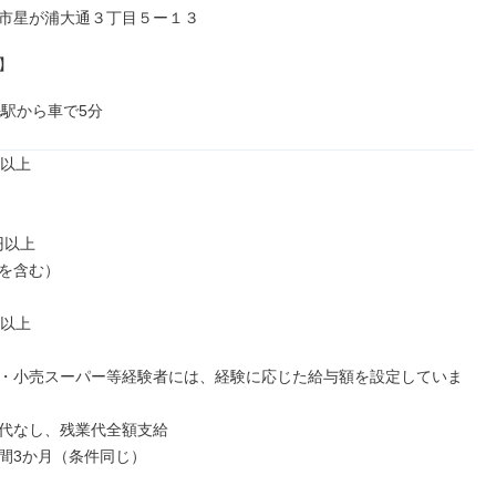
市星が浦大通３丁目５ー１３



毛駅から車で5分
以上

円以上

を含む）

以上

・小売スーパー等経験者には、経験に応じた給与額を設定していま
代なし、残業代全額支給

間3か月（条件同じ）
