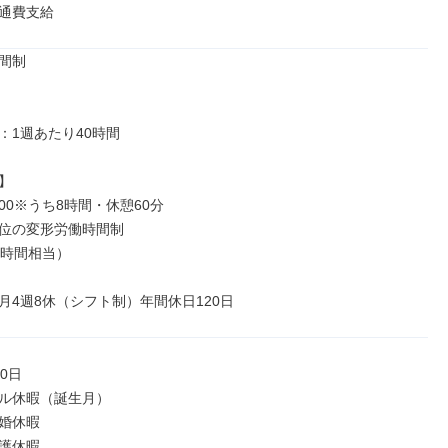
通費支給
間制

1週あたり40時間



2:00※うち8時間・休憩60分

位の変形労働時間制

時間相当）

月4週8休（シフト制）年間休日120日
0日

ル休暇（誕生月）

婚休暇

護休暇
