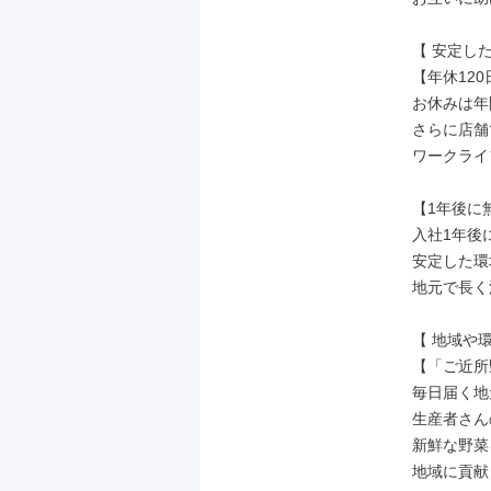
【 安定し
【年休120
お休みは年
さらに店舗
ワークライ
【1年後に
入社1年後
安定した環
地元で長く
【 地域や
【「ご近所
毎日届く地
生産者さん
新鮮な野菜
地域に貢献