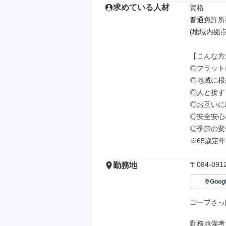
求めている人材
資格

普通免許所持
(地域内拠点
【こんな方
◎フラット
◎地域に根
◎人と接す
◎お互いに
◎安全安心
◎季節の変
※65歳定年
〒084-0
勤務地
Goo
コープさっ
勤務地備考
