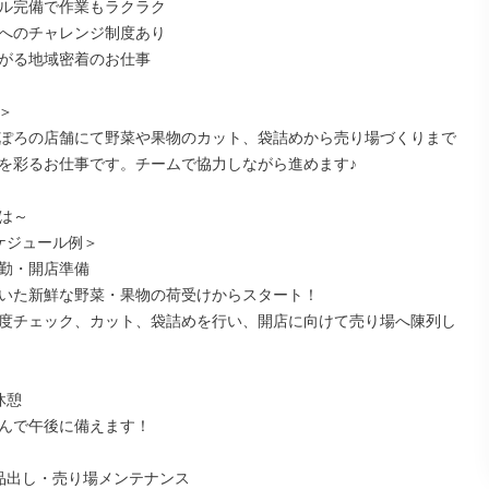
ル完備で作業もラクラク

へのチャレンジ制度あり

がる地域密着のお仕事



ぽろの店舗にて野菜や果物のカット、袋詰めから売り場づくりまで

を彩るお仕事です。チームで協力しながら進めます♪

は～

ケジュール例＞

出勤・開店準備

いた新鮮な野菜・果物の荷受けからスタート！

度チェック、カット、袋詰めを行い、開店に向けて売り場へ陳列し
休憩

んで午後に備えます！

／品出し・売り場メンテナンス
