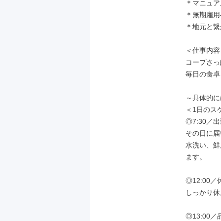
＊マニュア
＊無期雇用
＊地元と繋
＜仕事内容＞
コープさっ
毎日の食卓
～具体的に
＜1日のス
◎7:30／
その日に届
水洗い、鮮
ます。

◎12:00／
しっかり休
◎13:00