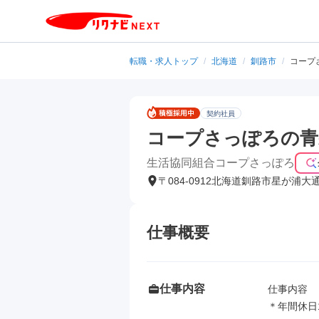
転職・求人トップ
/
北海道
/
釧路市
/
コープ
契約社員
コープさっぽろの青
生活協同組合コープさっぽろ
〒084-0912北海道釧路市星が浦大
仕事概要
仕事内容
仕事内容

＊年間休日