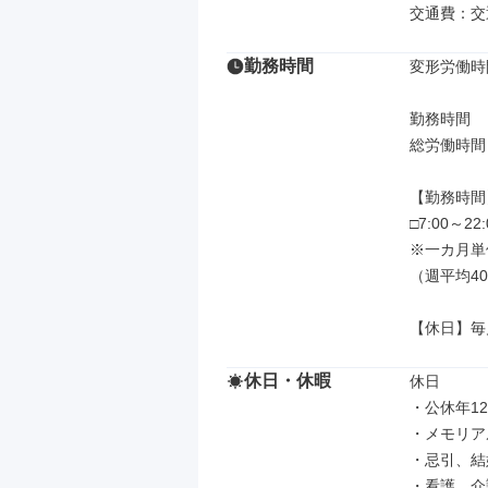
交通費：交
勤務時間
変形労働時
勤務時間

総労働時間：
【勤務時間】
□7:00～2
※一カ月単
（週平均40
【休日】毎
休日・休暇
休日

・公休年12
・メモリア
・忌引、結
・看護、介