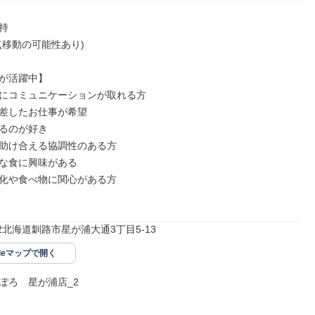


移動の可能性あり)

が活躍中】

にコミュニケーションが取れる方

差したお仕事が希望

るのが好き

助け合える協調性のある方

な食に興味がある

化や食べ物に関心がある方

912北海道釧路市星が浦大通3丁目5-13
gleマップで開く
ぽろ　星が浦店_2
