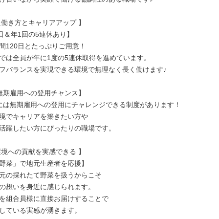
た働き方とキャリアアップ 】

日＆年1回の5連休あり】

間120日とたっぷりご用意！

では全員が年に1度の5連休取得を進めています。

フバランスを実現できる環境で無理なく長く働けます♪

無期雇用への登用チャンス】

には無期雇用への登用にチャレンジできる制度があります！

境でキャリアを築きたい方や

活躍したい方にぴったりの職場です。

環境への貢献を実感できる 】

野菜」で地元生産者を応援】

元の採れたて野菜を扱うからこそ

の想いを身近に感じられます。

を組合員様に直接お届けすることで

している実感が湧きます。
