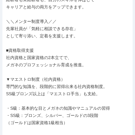
キャリアと給与の両方をアップできます。

＼＼メンター制度導入／／

先輩社員が「気軽に相談できる存在」

として寄り添い、定着を支援します。

■資格取得支援

社内資格と国家資格の2本立てで、

メガネのプロフェッショナル育成を推進。

▼マエストロ制度（社内資格）

専門的な知識を、段階的に習得出来る社内資格制度。

SS級ブロンズ以上は「マエストロ手当」も支給。

・S級：基本的な目とメガネの知識やマニュアルの習得

・SS級：ブロンズ、シルバー、ゴールドの3段階

（ゴールドは国家資格1級相当）
