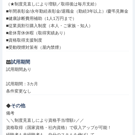
（★制度見直しにより増額／取得後は毎月支給）

■年間表彰金/永年勤続表彰金/退職金（勤続3年以上）/慶弔見舞金

■健康診断費用補助（1人1万円まで）

■従業員割引購入制度（本人・ご家族・知人）

■産休育休休暇（取得実績あり）

■資格取得支援制度

■受動喫煙対策有（屋内禁煙）
試用期間
試用期間あり

試用期間：3カ月

条件変更なし
その他
備考

＼＼制度見直しにより資格手当増額♪／／

資格取得（国家資格・社内資格）で収入アップが可能！

経験者も未経験者も、自分のスキルを伸ばして
