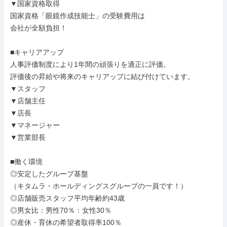
▼国家資格取得

国家資格「眼鏡作成技能士」の受験費用は

会社が全額負担！

■キャリアアップ

人事評価制度により1年間の頑張りを適正に評価。

評価後の昇給や将来のキャリアップに結び付けています。

▼スタッフ

▼店舗主任

▼店長

▼マネージャー

▼営業部長

■働く環境

◎安定したグループ基盤

（キタムラ・ホールディングスグループの一員です！）

◎店舗販売スタッフ平均年齢約43歳

◎男女比：男性70％：女性30％

◎産休・育休の希望者取得率100％