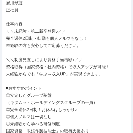
雇用形態

正社員

仕事内容

＼＼未経験・第二新卒歓迎♪／／

完全週休2日制・転勤も個人ノルマもなし！

未経験の方も安心してご応募ください。

＼＼制度見直しにより資格手当増額♪／／

資格取得（国家資格・社内資格）で収入アップが可能！

未経験からでも「学ぶ→収入UP」が実現できます。

■おすすめポイント

◎安定したグループ基盤

（キタムラ・ホールディングスグループの一員）

◎完全週休2日制！お休みはしっかり♪

◎個人ノルマは一切なし

◎未経験から学べる研修制度、

国家資格「眼鏡作製技能士」の取得支援あり
