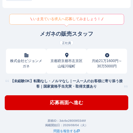
いま見ている求人へ応募してみましょう！
メガネの販売スタッフ
正社員
株式会社ビジョンメ
京都府京都市左京区
月給21万1600円～
ガネ
山端川端町
30万5000円
【未経験OK】転勤なし・ノルマなし｜一人一人のお客様に寄り添う接
客｜国家資格手当充実・取得支援あり
応募画面へ進む
原稿ID：
3dc6e28009f3346f
掲載開始日：
2026/08/04（火）
問題を報告する