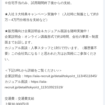
※住宅手当のみ、試用期間終了後からの支給。

★入社３大特典キャンペーン実施中！（入社時に制服として約3
万～4万円分相当を支給など）

★販売職向け企業説明会＆カジュアル面談を随時実施中！

企業説明会：オンライン講義形式で約1時間、会社の事業～制度
面までお話します。

カジュアル面談：人事スタッフと1対1で行います。（履歴書不
要）この会社気になる！と思われた方はお気軽にご参加くださ
い。

＜下記URLから詳細をご覧ください♪＞

企業説明会：https://aiia-recruit.jp/detail/tokyo/ct_113/4511845/

カジュアル面談：https://aiia-
recruit.jp/detail/tokyo/ct_113/10921519/

交通費：交通費支給

上限30,000円/月