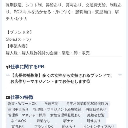
長期歓迎、シフト制、昇給あり、賞与あり、交通費支給、制服あ
り、PCスキルを活かせる・身に付く、服装自由、髪型自由、駅
チカ･駅ナカ

【ブランド名】

Stola.(ストラ)

【事業内容】

婦人服・婦人服飾雑貨の企画・製造・卸・販売
仕事に関するPR
【店長候補募集】多くの女性から支持されるブランドで、
お店作り～マネジメントまでお任せします◎
仕事の特徴
副業・WワークOK
学歴不問
月平均残業時間20時間以内
住宅手当あり
管理職・マネジメント経験歓迎
時短勤務あり
管理職・マネジャー採用
女性管理職登用あり
経験者歓迎
ネイルOK
残業なし
駅ナカ
研修あり
賞与あり
ブランクOK
育休あり
インセンティブあり