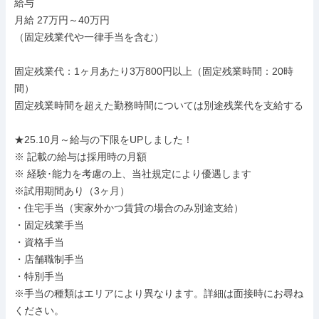
給与

月給 27万円～40万円

（固定残業代や一律手当を含む）

固定残業代：1ヶ月あたり3万800円以上（固定残業時間：20時
間）

固定残業時間を超えた勤務時間については別途残業代を支給する

★25.10月～給与の下限をUPしました！

※ 記載の給与は採用時の月額

※ 経験･能力を考慮の上、当社規定により優遇します

※試用期間あり（3ヶ月）

・住宅手当（実家外かつ賃貸の場合のみ別途支給）

・固定残業手当

・資格手当

・店舗職制手当

・特別手当

※手当の種類はエリアにより異なります。詳細は面接時にお尋ね
ください。
