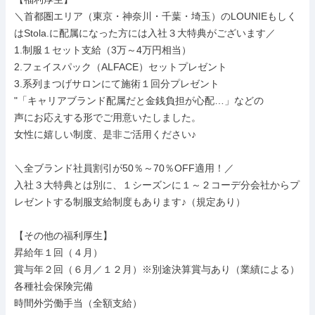
＼首都圏エリア（東京・神奈川・千葉・埼玉）のLOUNIEもしく
はStola.に配属になった方には入社３大特典がございます／

1.制服１セット支給（3万～4万円相当）

2.フェイスパック（ALFACE）セットプレゼント

3.系列まつげサロンにて施術１回分プレゼント

"「キャリアブランド配属だと金銭負担が心配…」などの

声にお応えする形でご用意いたしました。

女性に嬉しい制度、是非ご活用ください♪

＼全ブランド社員割引が50％～70％OFF適用！／

入社３大特典とは別に、１シーズンに１～２コーデ分会社からプ
レゼントする制服支給制度もあります♪（規定あり）

【その他の福利厚生】

昇給年１回（４月）

賞与年２回（６月／１２月）※別途決算賞与あり（業績による）

各種社会保険完備

時間外労働手当（全額支給）
