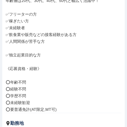
年齢層は20代、30代、40代、50代と幅広く活躍中！

✅フリーターの方

✅稼ぎたい方

✅未経験者

✅飲食業や販売などの接客経験がある方

✅人間関係が苦手な方

✅独立起業目的な方

《応募資格・経験》

⭕年齢不問

⭕経験不問

⭕学歴不問

⭕未経験歓迎

⭕要普通免許(AT限定,MT可)
勤務地