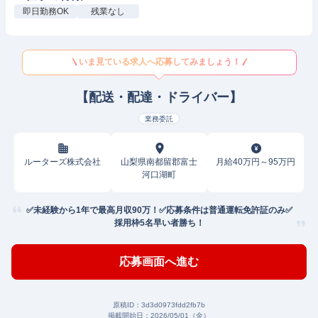
即日勤務OK
残業なし
いま見ている求人へ応募してみましょう！
【配送・配達・ドライバー】
業務委託
ルーターズ株式会社
山梨県南都留郡富士
月給40万円～95万円
河口湖町
✅未経験から1年で最高月収90万！✅応募条件は普通運転免許証のみ✅
採用枠5名早い者勝ち！
応募画面へ進む
原稿ID：
3d3d0973fdd2fb7b
掲載開始日：
2026/05/01（金）