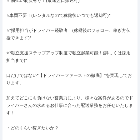
⭐*前払い制度有り！(最速翌日振込可)*

⭐車両不要！(レンタルなので稼働後いつでも返却可)*

⭐*採用担当がドライバー経験者！(稼働後のフォロー、稼ぎ方伝
授できます)*

⭐*独立支援ステップアップ制度で独立起業可能！(詳しくは採用
担当まで)*

口だけではない*【ドライバーファーストの徹底】*を実現してお
ります。

加えてどこにも負けない営業力により、様々な案件があるのでド
ライバーさんの求めるお仕事に合った配送業務をお任せいたしま
す！

・どのくらい稼ぎたいか？
