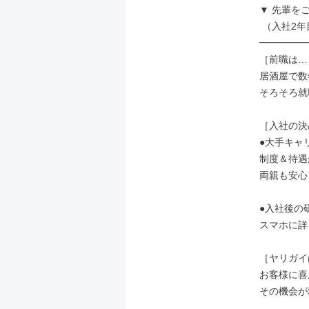
▼ 先輩をご紹
 （入社2年目・25歳）

━━━━━
［前職は…
居酒屋で数
そろそろ就
［入社の決
●大手キャ
制度＆待遇
両親も安心
●入社後の
スマホに詳
［ヤリガイ
お客様に喜
その機会が