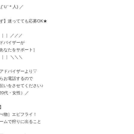
('Ｕ'＊人) ／

ず】迷ってても応募OK★

｜｜ ／／／

ドバイザーが

あなたをサポート］

｜｜ ＼＼＼

アドバイザーより▽

らお電話するので

伝いをさせてください♪

/（20代・女性）／



べ物］エビフライ！

ームで狩りに出ること
