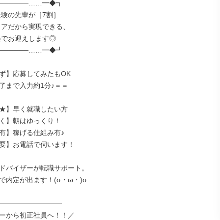
─────……━◆┓

─────……━◆┛

ず】応募してみたもOK

了まで入力約1分♪＝＝

★】早く就職したい方

く】朝はゆっくり！

有】稼げる仕組み有♪

要】お電話で伺います！

ドバイザーが転職サポート。

内定が出ます！(σ・ω・)σ

━━━━━━━━━━

ーから初正社員へ！！／
