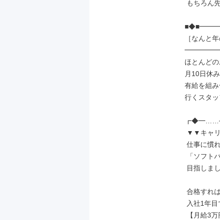
 もちろん先輩もサポート◎

■◆■━━━
［なんと年の
━━━━━━
ほとんどの
月10日休み
有給を組み
行くスタッ
┏◆━……─
 ▼▼キャリアアップ▼▼

 仕事に慣れてきたら

 「ソフトバンク資格認定制度」を

 目指しましょう！

 合格すれば

 入社1年目でも

 【月給3万円】UPの例も！
