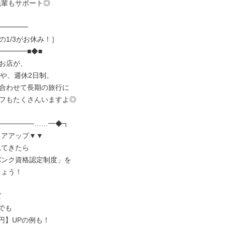
━━━━

1/3がお休み！］

━━━■◆■

お店が、

や、週休2日制。

合わせて長期の旅行に

フもたくさんいますよ◎

──────……━◆┓
