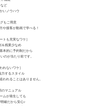
かいノウハウ

グもご用意

方や接客が動画で学べる！

ートも充実なワケ］

制＆残業少なめ

基本的に予約制だから

われないワケ］

協力するスタイル

追われることはありません。

用のマニュアル

ームが発生しても
