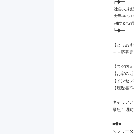
┏◆━……─
 社会人未経験の先輩が［7割］

 大手キャリアだから実現できる、

 制度＆待遇でお迎えします◎

┗◆━……─
【とりあえ
＝＝応募完
【スグ内定
【お家の近
【インセン
【履歴書不
キャリアア
最短１週間で
■◆■━━
＼フリータ