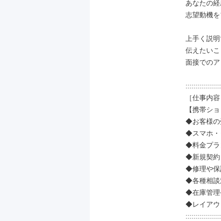
あなたの経
志望動機を
上手く説明
伝えたいこ
面接でのア
::::::::::::::::::
［仕事内容］
【携帯ショ
◆お客様の
◆スマホ・
◆料金プラ
◆新規契約
◆修理や保
◆各種相談
◆在庫管理
◆レイアウ
::::::::::::::::::