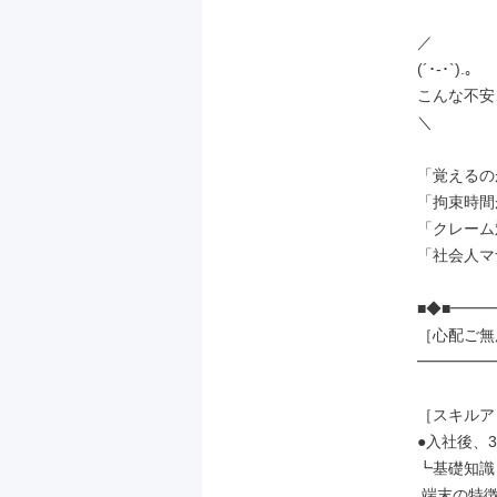
／

(´･-･`).｡

こんな不安
＼

「覚えるの
「拘束時間
「クレーム
「社会人マ
■◆■━━━
［心配ご無
━━━━━━
［スキルア
●入社後、3
┗基礎知識

 端末の特徴や機能
