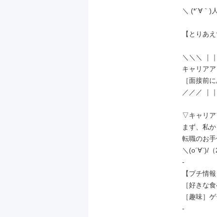
＼ (*´∀｀)人
【とりあえ
＼＼＼ ｜｜
キャリアア
［面接前に
／／／ ｜｜
▽キャリア
まず、私か
転職のお手
＼(o´∀`)
-

【プチ情報】
［好きな食
［趣味］ゲ
-
