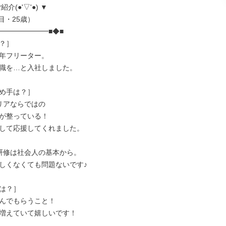
介(●'▽'●) ▼

━━━━━━━■◆■

？］

年フリーター。

職を…と入社しました。

め手は？］

リアならではの

が整っている！

して応援してくれました。

研修は社会人の基本から。

しくなくても問題ないです♪

は？］

んでもらうこと！

増えていて嬉しいです！
