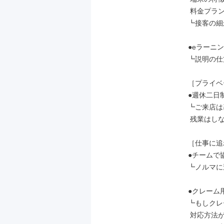
 料金プランなど

┗接客の細
●eラーニン
┗説明の仕
［プライベ
●週休二日
┗ご来店は
 残業はしないのが当たり前です。

［仕事に追
●チームで
┗ノルマに
●クレーム
┗もしクレ
 対応方法が明確だから安心♪
