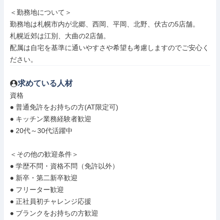
＜勤務地について＞

勤務地は札幌市内が北郷、西岡、平岡、北野、伏古の5店舗。

札幌近郊は江別、大曲の2店舗。

配属は自宅を基準に通いやすさや希望も考慮しますのでご安心く
ださい。
求めている人材
資格

● 普通免許をお持ちの方(AT限定可)

● キッチン業務経験者歓迎

● 20代～30代活躍中

＜その他の歓迎条件＞

● 学歴不問・資格不問（免許以外）

● 新卒・第二新卒歓迎

● フリーター歓迎

● 正社員初チャレンジ応援

● ブランクをお持ちの方歓迎
