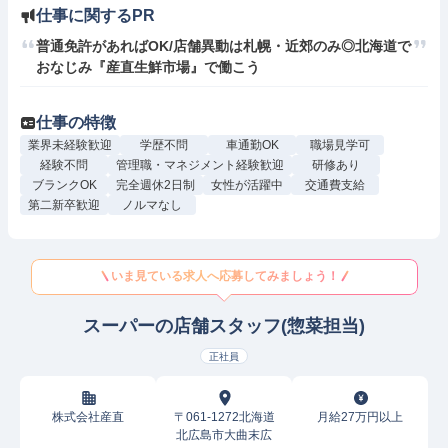
仕事に関するPR
普通免許があればOK/店舗異動は札幌・近郊のみ◎北海道で
おなじみ『産直生鮮市場』で働こう
仕事の特徴
業界未経験歓迎
学歴不問
車通勤OK
職場見学可
経験不問
管理職・マネジメント経験歓迎
研修あり
ブランクOK
完全週休2日制
女性が活躍中
交通費支給
第二新卒歓迎
ノルマなし
いま見ている求人へ応募してみましょう！
スーパーの店舗スタッフ(惣菜担当)
正社員
株式会社産直
〒061-1272北海道
月給27万円以上
北広島市大曲末広