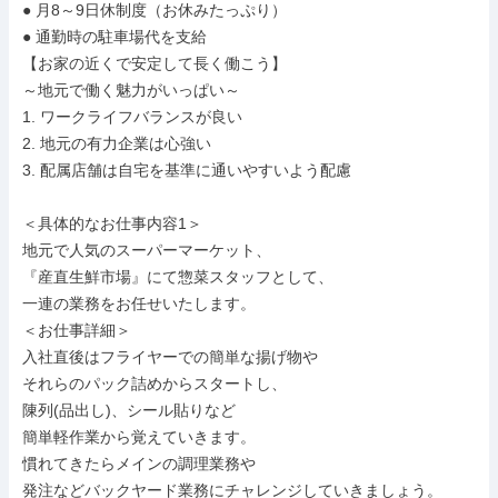
● 月8～9日休制度（お休みたっぷり）

● 通勤時の駐車場代を支給

【お家の近くで安定して長く働こう】

～地元で働く魅力がいっぱい～

1. ワークライフバランスが良い

2. 地元の有力企業は心強い

3. 配属店舗は自宅を基準に通いやすいよう配慮

＜具体的なお仕事内容1＞

地元で人気のスーパーマーケット、

『産直生鮮市場』にて惣菜スタッフとして、

一連の業務をお任せいたします。

＜お仕事詳細＞

入社直後はフライヤーでの簡単な揚げ物や

それらのパック詰めからスタートし、

陳列(品出し)、シール貼りなど

簡単軽作業から覚えていきます。

慣れてきたらメインの調理業務や

発注などバックヤード業務にチャレンジしていきましょう。
