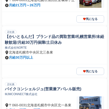
〒004-0805北海道札幌市清田区里塚緑ケ丘
月給21万円～26万円
気になる
正社員
【かいとるんだ】ブランド品の買取営業/札幌営業所/未経
験歓迎/月給30万円保障/土日休み
株式会社NORTE
北海道札幌市中央区北三条東
月給30万円以上
気になる
正社員
バイクコンシェルジュ(営業兼アパレル販売)
MJMCONNECT株式会社
〒060-0031北海道札幌市中央区北一条東