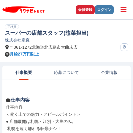
会員登録
ログイン
正社員
スーパーの店舗スタッフ(惣菜担当)
株式会社産直
〒061-1272北海道北広島市大曲末広
月給27万円以上
仕事概要
応募について
企業情報
仕事内容
仕事内容

＜働く上での魅力・アピールポイント＞

● 店舗展開は札幌・江別・大曲のみ。

 札幌を遠く離れる転勤ナシ！
