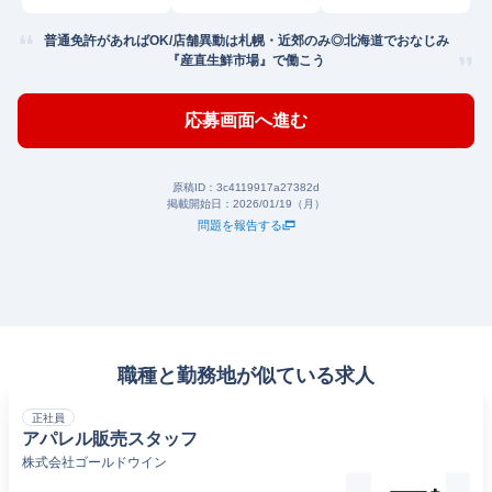
普通免許があればOK/店舗異動は札幌・近郊のみ◎北海道でおなじみ
『産直生鮮市場』で働こう
応募画面へ進む
原稿ID：
3c4119917a27382d
掲載開始日：
2026/01/19（月）
問題を報告する
職種と勤務地が似ている求人
正社員
アパレル販売スタッフ
株式会社ゴールドウイン