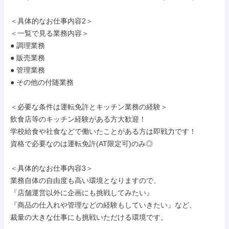
＜具体的なお仕事内容2＞

＜一覧で見る業務内容＞

● 調理業務

● 販売業務

● 管理業務

● その他の付随業務

＜必要な条件は運転免許とキッチン業務の経験＞

飲食店等のキッチン経験がある方大歓迎！

学校給食や社食などで働いたことがある方は即戦力です！

資格で必要なのは運転免許(AT限定可)のみ◎

＜具体的なお仕事内容3＞

業務自体の自由度も高い環境となりますので、

『店舗運営以外に企画にも挑戦してみたい』

『商品の仕入れや管理などの経験もしていきたい』など、

裁量の大きな仕事にも挑戦いただける環境です。
