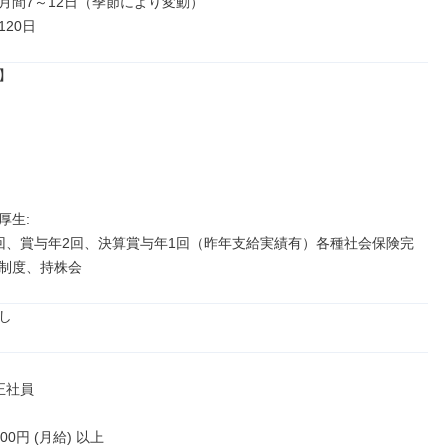
月間7～12日（季節により変動）

20日


生: 

回、賞与年2回、決算賞与年1回（昨年支給実績有）各種社会保険完
制度、持株会
し
正社員

000円 (月給) 以上
