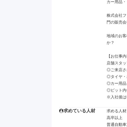
カー用品・
株式会社フ
門の販売会
地域のお客
か？

【お仕事内
店舗スタッ
◎ご来店さ
◎タイヤ・
◎カー用品
◎ピット内
※入社後は
求めている人材
求める人材: 
高卒以上

普通自動車