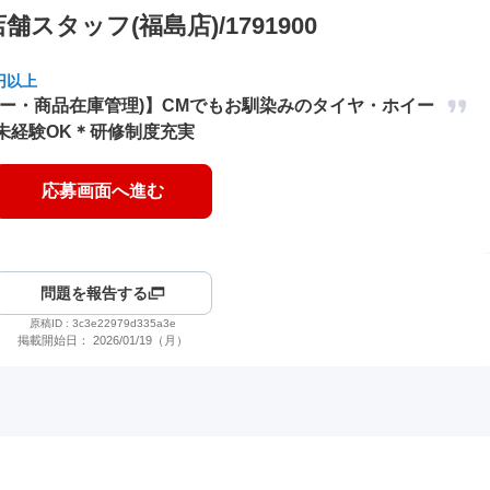
タッフ(福島店)/1791900
円以上
ター・商品在庫管理)】CMでもお馴染みのタイヤ・ホイー
未経験OK＊研修制度充実
応募画面へ進む
問題を報告する
原稿ID :
3c3e22979d335a3e
掲載開始日：
2026/01/19（月）