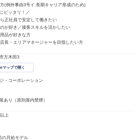
方(例外事由3号イ:長期キャリア形成のため)

にピッタリ！／

から正社員で安定して働きたい

すのが好き／接客スキルを活かしたい

ー用品が好きな方

に店長・エリアマネージャーを目指したい方
市方木田3
gleマップで開く
ジ・コーポレーション

策あり（原則屋内禁煙）
以上

給の月給モデル
