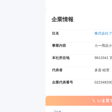
企業情報
社名
株式会社フ
事業内容
カー用品小
本社所在地
981334
代表者
多賀 睦実
企業代表番号
02234833
いま見
正社員