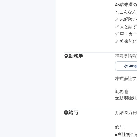
45歳未満の
＼こんな方
✅ 未経験
✅ 人と話
✅ 車・カ
✅ 将来的
福島県福島
勤務地
Goo
株式会社フ
勤務地: 

受動喫煙対
給与
月給22万円
給与: 

■当社初任