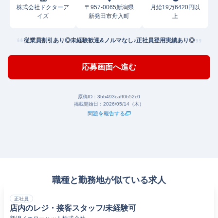
株式会社ドクターア
〒957-0065新潟県
月給19万6420円以
イズ
新発田市舟入町
上
従業員割引あり◎未経験歓迎&ノルマなし♪正社員登用実績あり◎
応募画面へ進む
原稿ID：
3bb493caff0b52c0
掲載開始日：
2026/05/14（木）
問題を報告する
職種と勤務地が似ている求人
正社員
店内のレジ・接客スタッフ/未経験可