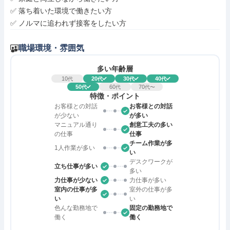
✅ 落ち着いた環境で働きたい方

✅ ノルマに追われず接客をしたい方
職場環境・雰囲気
多い年齢層
10
20
30
40
代
代
代
代
50
60
70
代
代
代〜
特徴・ポイント
お客様との対話
お客様との対話
が少ない
が多い
マニュアル通り
創意工夫の多い
の仕事
仕事
チーム作業が多
1人作業が多い
い
デスクワークが
立ち仕事が多い
多い
力仕事が少ない
力仕事が多い
室内の仕事が多
室外の仕事が多
い
い
色んな勤務地で
固定の勤務地で
働く
働く