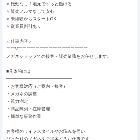
⭐ 転勤なし！地元でずっと働ける

⭐ 販売ノルマなしで安心

⭐ 未経験からスタートOK

⭐ 従業員割引あり

＜仕事内容＞

￣￣V￣￣￣￣￣￣￣￣￣￣￣￣￣￣￣￣

メガネショップでの接客・販売業務をお任せします。

■具体的には

━━━━━━━━━━━━━━━

・お客様対応（ご案内・接客）

・メガネの調整

・視力測定

・商品陳列・在庫管理

・簡単な事務作業

お客様のライフスタイルやお悩みを伺い、

ぴったりのメガネをご提案するお仕事です。
