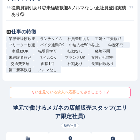
従業員割引あり◎未経験歓迎&ノルマなし♪正社員登用実績
あり◎
仕事の特徴
業界未経験歓迎
ランチタイム
社員登用あり
主婦・主夫歓迎
フリーター歓迎
バイク通勤OK
中途入社50％以上
学歴不問
車通勤OK
職場見学可
転勤なし
経験不問
未経験者歓迎
ネイルOK
ブランクOK
女性が活躍中
交通費支給
面接1回
社割あり
長期休暇あり
第二新卒歓迎
ノルマなし
いま見ている求人へ応募してみましょう！
地元で働けるメガネの店舗販売スタッフ(エリ
ア限定社員)
契約社員