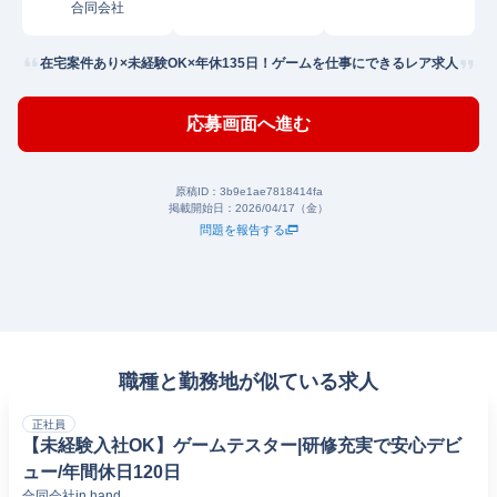
合同会社
在宅案件あり×未経験OK×年休135日！ゲームを仕事にできるレア求人
応募画面へ進む
原稿ID：
3b9e1ae7818414fa
掲載開始日：
2026/04/17（金）
問題を報告する
職種と勤務地が似ている求人
正社員
【未経験入社OK】ゲームテスター|研修充実で安心デビ
ュー/年間休日120日
合同会社in hand