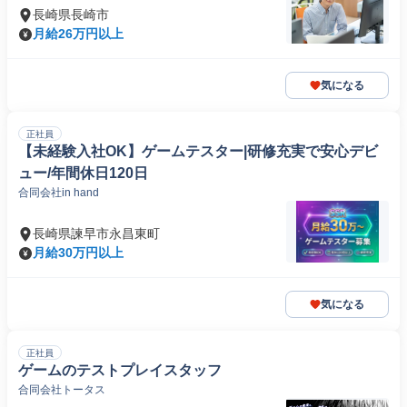
長崎県長崎市
月給26万円以上
気になる
正社員
【未経験入社OK】ゲームテスター|研修充実で安心デビ
ュー/年間休日120日
合同会社in hand
長崎県諫早市永昌東町
月給30万円以上
気になる
正社員
ゲームのテストプレイスタッフ
合同会社トータス