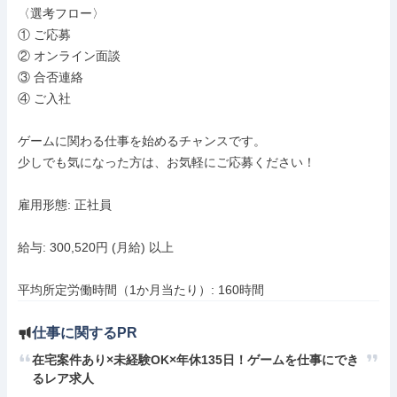
〈選考フロー〉

① ご応募

② オンライン面談

③ 合否連絡

④ ご入社

ゲームに関わる仕事を始めるチャンスです。

少しでも気になった方は、お気軽にご応募ください！

雇用形態: 正社員

給与: 300,520円 (月給) 以上

平均所定労働時間（1か月当たり）: 160時間
仕事に関するPR
在宅案件あり×未経験OK×年休135日！ゲームを仕事にでき
るレア求人