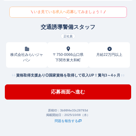
いま見ている求人へ応募してみましょう！
交通誘導警備スタッフ
正社員
株式会社みらいジャ
〒750-0066山口県
月給22万円以上
パン
下関市東大和町
資格取得支援あり◎国家資格を取得して収入UP！賞与3～4ヶ月
応募画面へ進む
原稿ID：
3b98f4e33c28793d
掲載開始日：
2025/10/08（水）
問題を報告する