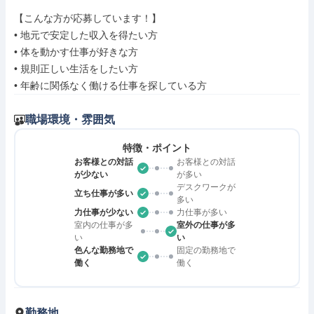
【こんな方が応募しています！】

• 地元で安定した収入を得たい方

• 体を動かす仕事が好きな方

• 規則正しい生活をしたい方

• 年齢に関係なく働ける仕事を探している方
職場環境・雰囲気
特徴・ポイント
お客様との対話
お客様との対話
が少ない
が多い
デスクワークが
立ち仕事が多い
多い
力仕事が少ない
力仕事が多い
室内の仕事が多
室外の仕事が多
い
い
色んな勤務地で
固定の勤務地で
働く
働く
勤務地