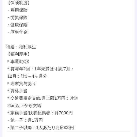
【保険制度】

・雇用保険

・労災保険

・健康保険

・厚生年金

待遇・福利厚生

【福利厚生】

＊車通勤OK

＊賞与年2回：1年未満は寸志/7月・

 12月：計3～4ヶ月分

＊期末賞与あり

＊資格手当

＊交通費規定支給/月上限1万円：片道

 2km以上から支給

＊家族手当/扶養配偶者：月7000円

・第一子：月1万円

・第二子以降：1人あたり月5000円