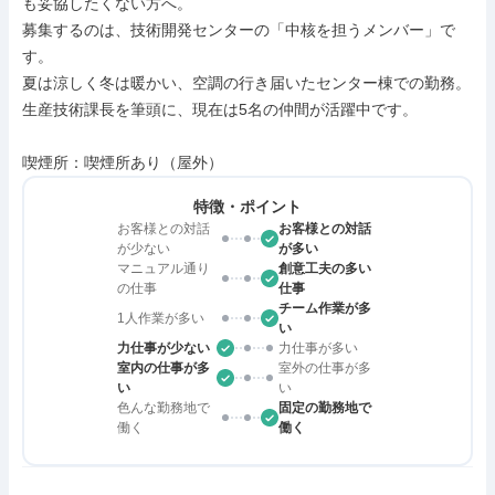
も妥協したくない方へ。

募集するのは、技術開発センターの「中核を担うメンバー」で
す。

夏は涼しく冬は暖かい、空調の行き届いたセンター棟での勤務。
生産技術課長を筆頭に、現在は5名の仲間が活躍中です。

喫煙所：喫煙所あり（屋外）
特徴・ポイント
お客様との対話
お客様との対話
が少ない
が多い
マニュアル通り
創意工夫の多い
の仕事
仕事
チーム作業が多
1人作業が多い
い
力仕事が少ない
力仕事が多い
室内の仕事が多
室外の仕事が多
い
い
色んな勤務地で
固定の勤務地で
働く
働く