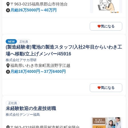
〒963-0215福島県郡山市待池台
月給26万5000円～40万円
気になる
NEW
正社員
(製造経験者)電池の製造スタッフ/入社2年目からいわき工
場へ移動/立上げメンバー/45916
株式会社アサカ理研
福島県いわき市泉町黒須野字江越
月給18万4000円～37万6400円
気になる
正社員
未経験歓迎の生産技術職
株式会社デンソー福島
〒963-4318福島県田村市船引町光陽台