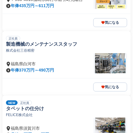
年俸435万円～611万円
気になる
正社員
製造機械のメンテナンススタッフ
株式会社三谷精密
福島県白河市
年俸370万円～490万円
気になる
NEW
正社員
タペットの仕分け
FELICE株式会社
福島県須賀川市