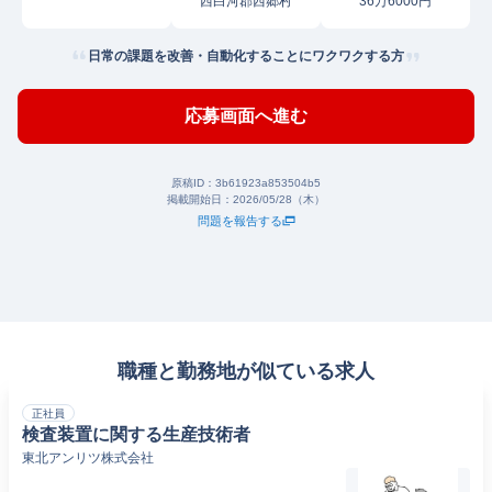
西白河郡西郷村
36万6000円
日常の課題を改善・自動化することにワクワクする方
応募画面へ進む
原稿ID：
3b61923a853504b5
掲載開始日：
2026/05/28（木）
問題を報告する
職種と勤務地が似ている求人
正社員
検査装置に関する生産技術者
東北アンリツ株式会社