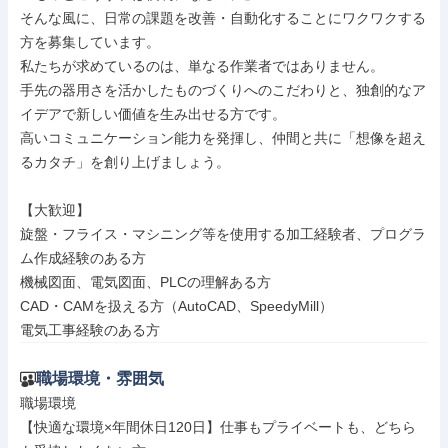
そんな風に、日常の課題を改善・自動化することにワクワクする
方を募集しています。

私たちが求めているのは、単なる作業者ではありません。

手先の器用さを活かしたものづくりへのこだわりと、独創的なア
イデアで新しい価値を生み出せる方です。

高いコミュニケーション能力を発揮し、仲間と共に「想像を超え
るカタチ」を創り上げましょう。

【大歓迎】

旋盤・フライス・マシニング等を使用する加工経験者、プログラ
ム作成経験のある方

機械図面、電気図面、PLCの理解ある方

CAD・CAMを扱える方（AutoCAD、SpeedyMill）

電気工事経験のある方
職場環境・雰囲気
職場環境

【快適な環境×年間休日120日】仕事もプライベートも、どちら