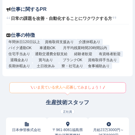
仕事に関するPR
日常の課題を改善・自動化することにワクワクする方
仕事の特徴
年間休日120日以上
資格取得支援あり
介護休暇あり
バイク通勤OK
車通勤OK
月平均残業時間20時間以内
住宅手当あり
通勤交通費全額支給
経験者歓迎
有資格者歓迎
退職金あり
賞与あり
ブランクOK
資格取得手当あり
長期休暇あり
土日祝休み
寮・社宅あり
食事補助あり
いま見ている求人へ応募してみましょう！
生産技術スタッフ
正社員
日本伸管株式会社
〒961-8061福島県
月給23万3000円～