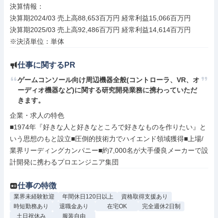
決算情報：

決算期2024/03 売上高88,653百万円 経常利益15,066百万円

決算期2025/03 売上高92,486百万円 経常利益14,614百万円

※決済単位：単体
仕事に関するPR
ゲームコンソール向け周辺機器全般(コントローラ、VR、オ
ーディオ機器など)に関する研究開発業務に携わっていただ
きます。
企業・求人の特色

■1974年『好きな人と好きなところで好きなものを作りたい』と
いう思想のもと設立■圧倒的技術力でハイエンド領域獲得■上場/
業界リーディングカンパニー■約7,000名が大手優良メーカーで設
計開発に携わるプロエンジニア集団
仕事の特徴
業界未経験歓迎
年間休日120日以上
資格取得支援あり
時短勤務あり
退職金あり
在宅OK
完全週休2日制
土日祝休み
服装自由