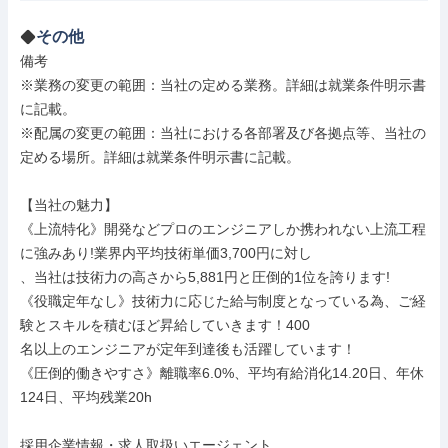
その他
備考

※業務の変更の範囲：当社の定める業務。詳細は就業条件明示書
に記載。

※配属の変更の範囲：当社における各部署及び各拠点等、当社の
定める場所。詳細は就業条件明示書に記載。

【当社の魅力】

《上流特化》開発などプロのエンジニアしか携われない上流工程
に強みあり!業界内平均技術単価3,700円に対し

、当社は技術力の高さから5,881円と圧倒的1位を誇ります!

《役職定年なし》技術力に応じた給与制度となっている為、ご経
験とスキルを積むほど昇給していきます！400

名以上のエンジニアが定年到達後も活躍しています！

《圧倒的働きやすさ》離職率6.0%、平均有給消化14.20日、年休
124日、平均残業20h

採用企業情報・求人取扱いエージェント
