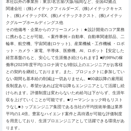
本社以外の事業所：東京/名古屋/大阪/福岡など、全国42拠点

関連会社：(株)メイテックフィルダーズ、(株)メイテックキャス
ト、(株)メイテックEX、(株)メイテックネクスト、(株)メイテッ
クグループホールディングス他

その他備考・企業からのフリーコメント：★設計開発のコア業務
に携わることが可能。＜案件事例＞自動車、自動車関連部品、二
輪車、航空機、宇宙関連(ロケット)、産業機械・工作機械 ・ロボ
ット・カメラ・家電、半導体、医療機、AI、ロボット【安定した
経営基盤のもと、安心して生涯働き続けられます】■約98%の稼
働率(2023年度平均)コロナ渦でも9割以上のエンジニアがお客様
との契約を継続しております。また、プロジェクトに参加してい
ない期間も基本給の削減は一切ありません。■60歳以降の雇用延
長制度あり。希望があれば定年以降もエンジニアとして活躍し続
けられます。評価制度は変わらないため給与は下がらず、生涯年
収を上げていくことが可能です。■リーマンショック時もリスト
ラなし■トップエンジニア集団である当社の平均技術単価は業界
平均の1.4倍。豊富なハイエンド案件と高待遇が可能な評価制度
を用意しており、生涯プロエンジニアとして活躍できる環境があ
ります。
