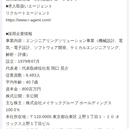
■求人取扱いエージェント

リクルートエージェント

https://www.r-agent.com/

■採用企業情報

事業内容：エンジニアリングソリューション事業（機械設計、電
気・電子設計、ソフトウェア開発、ケミカルエンジニアリング、
解析・評価）

設立：1979年07月

代表者：代表取締役社長 関口 晃介

従業員数：8,483人

平均年齢：40.7歳

資本金：800百万円

株式公開：非公開

主な株主：株式会社メイテックグループ ホールディングス 
100.0％

本社所在地：〒110-0005 東京都台東区 上野１丁目１－１０ オ
リックス上野１丁目ビル
