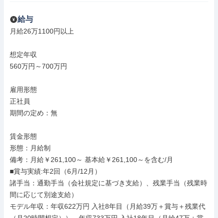
給与
月給26万1100円以上

想定年収

560万円～700万円

雇用形態

正社員

期間の定め：無

賃金形態

形態：月給制

備考：月給￥261,100～ 基本給￥261,100～を含む/月

■賞与実績:年2回（6月/12月）

諸手当：通勤手当（会社規定に基づき支給）、残業手当（残業時
間に応じて別途支給）

モデル年収：年収622万円 入社8年目（月給39万＋賞与＋残業代