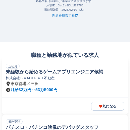
応募情報は職業紹介事業者に送信されます。
原稿ID：
3ac2e8f3c1f37786
掲載開始日：
2026/02/19（木）
問題を報告する
職種と勤務地が似ている求人
正社員
未経験から始めるゲームアプリエンジニア候補
株式会社ＳＡＭＵＲＡＩ不動産
東京都港区三田
月給32万円～53万5000円
気になる
業務委託
パチスロ・パチンコ映像のデバッグスタッフ