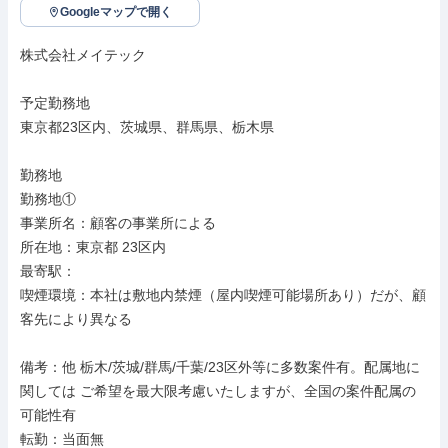
Googleマップで開く
株式会社メイテック

予定勤務地

東京都23区内、茨城県、群馬県、栃木県

勤務地

勤務地①

事業所名：顧客の事業所による

所在地：東京都 23区内

最寄駅：

喫煙環境：本社は敷地内禁煙（屋内喫煙可能場所あり）だが、顧
客先により異なる

備考：他 栃木/茨城/群馬/千葉/23区外等に多数案件有。配属地に
関しては ご希望を最大限考慮いたしますが、全国の案件配属の
可能性有

転勤：当面無