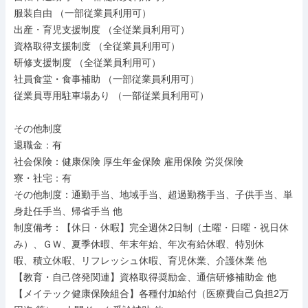
服装自由 （一部従業員利用可）

出産・育児支援制度 （全従業員利用可）

資格取得支援制度 （全従業員利用可）

研修支援制度 （全従業員利用可）

社員食堂・食事補助 （一部従業員利用可）

従業員専用駐車場あり （一部従業員利用可）

その他制度

退職金：有

社会保険：健康保険 厚生年金保険 雇用保険 労災保険

寮・社宅：有

その他制度：通勤手当、地域手当、超過勤務手当、子供手当、単
身赴任手当、帰省手当 他

制度備考：【休日・休暇】完全週休2日制（土曜・日曜・祝日休
み）、ＧＷ、夏季休暇、年末年始、年次有給休暇、特別休

暇、積立休暇、リフレッシュ休暇、育児休業、介護休業 他

【教育・自己啓発関連】資格取得奨励金、通信研修補助金 他

【メイテック健康保険組合】各種付加給付（医療費自己負担2万