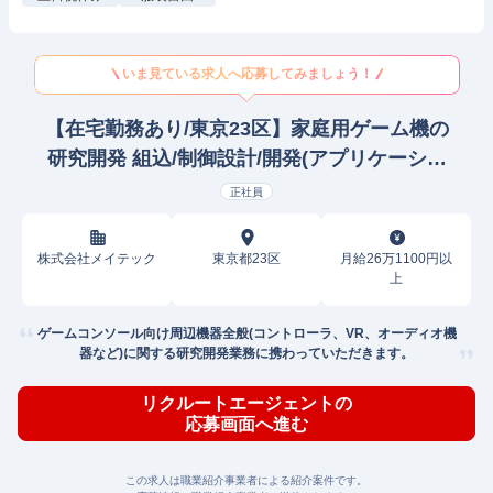
いま見ている求人へ応募してみましょう！
【在宅勤務あり/東京23区】家庭用ゲーム機の
研究開発 組込/制御設計/開発(アプリケーショ
ン)
正社員
株式会社メイテック
東京都23区
月給26万1100円以
上
ゲームコンソール向け周辺機器全般(コントローラ、VR、オーディオ機
器など)に関する研究開発業務に携わっていただきます。
リクルートエージェントの
応募画面へ進む
この求人は職業紹介事業者による紹介案件です。