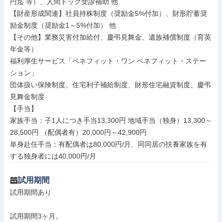
円迄 等）、人間ドック受診補助 他

【財産形成関連】社員持株制度（奨励金5%付加）、財形貯蓄奨
励金制度（奨励金1～5%付加） 他

【その他】業務災害付加給付、慶弔見舞金、遺族補償制度（育英
年金等）

福利厚生サービス「ベネフィット・ワン ベネフィット・ステー
ション」

団体扱い保険制度、住宅利子補給制度、財形住宅融資制度、慶弔
見舞金制度

【手当】

家族手当：子1人につき手当13,300円 地域手当（独身）13,300～
28,500円 （配偶者有）20,000円～42,900円

単身赴任手当：有配偶者は80,000円/月、同同居の扶養家族を有
する独身者には40,000円/月
試用期間
試用期間あり

試用期間3ヶ月。