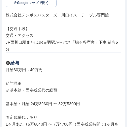
Googleマップで開く
株式会社テンポスバスターズ　川口イス・テーブル専門館

【交通手段】

交通・アクセス

JR西川口駅またはJR赤羽駅からバス「鳩ヶ谷庁舎」下車 徒歩5
分
給与
月給30万円～40万円

給与詳細

※基本給・固定残業代の総額

基本給：月給 24万3960円 〜 32万5300円

固定残業代：あり

1ヶ月あたり5万6040円 〜 7万4700円（固定残業時間：1ヶ月あ