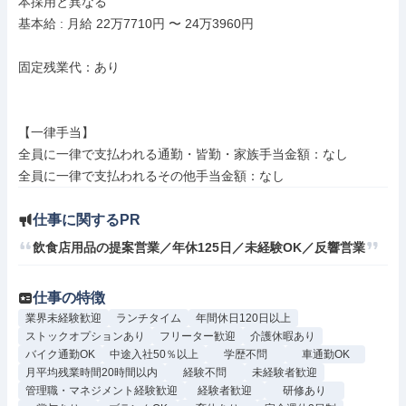
本採用と異なる

基本給 : 月給 22万7710円 〜 24万3960円

固定残業代：あり

【一律手当】

全員に一律で支払われる通勤・皆勤・家族手当金額：なし

仕事に関するPR
飲食店用品の提案営業／年休125日／未経験OK／反響営業
仕事の特徴
業界未経験歓迎
ランチタイム
年間休日120日以上
ストックオプションあり
フリーター歓迎
介護休暇あり
バイク通勤OK
中途入社50％以上
学歴不問
車通勤OK
月平均残業時間20時間以内
経験不問
未経験者歓迎
管理職・マネジメント経験歓迎
経験者歓迎
研修あり