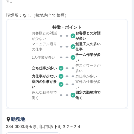
す。

喫煙所：なし（敷地内全て禁煙）
特徴・ポイント
お客様との対話
お客様との対話
が少ない
が多い
マニュアル通り
創意工夫の多い
の仕事
仕事
チーム作業が多
1人作業が多い
い
デスクワークが
立ち仕事が多い
多い
力仕事が少ない
力仕事が多い
室内の仕事が多
室外の仕事が多
い
い
色んな勤務地で
固定の勤務地で
働く
働く
勤務地
334-0003埼玉県川口市坂下町３２−２４