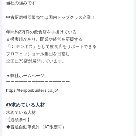
当社の強みです！

中古厨房機器販売では国内トップクラス企業！

年間約2万件の飲食店を手掛けている

支援実績があり、開業や経営を応援する

「Dr.テンポス」として飲食店をサポートできる

プロフェッショナル集団を目指し

全国に75店舗展開しています。

▼弊社ホームページ

￣￣￣￣￣￣￣￣￣￣￣￣￣￣￣

https://tenposbusters.co.jp/
求めている人材
求めている人材

【必須条件】

◆普通自動車免許（AT限定可）
