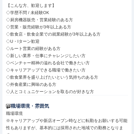
【こんな方、歓迎します】

◇学歴不問 / 未経験OK

◇厨房機器販売・営業経験のある方

◇営業・販売経験が3年以上ある方

◇飲食店・飲食企業での就業経験が3年以上ある方

◇U・Iターン歓迎

◇ルート営業の経験がある方

◇新しい業界・仕事にチャレンジしたい方

◇ベンチャー精神の溢れる会社で働きたい方

◇キャリアアップできる職場で働きたい方

◇飲食業界を盛り上げたいという気持ちのある方

◇外食産業に興味のある方

◇人とコミュニケーションを取るのが好きな方
職場環境・雰囲気
職場環境

※キャリアアップや新店オープン時などに転勤をお願いする可能
性もありますが、基本的には採用された地域での勤務となりま