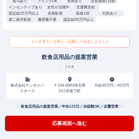
賞与あり
ブランクOK
育休あり
完全週休2日制
インセンティブあり
女性が活躍中
交通費支給
固定給25万円以上
長期歓迎
面接1回
社割あり
第二新卒歓迎
履歴書不要
固定給35万円以上
いま見ている求人へ応募してみましょう！
飲食店用品の提案営業
正社員
株式会社テンポスバ
〒334-0003埼玉県
月給30万円～40万円
スターズ
川口市坂下町
飲食店用品の提案営業／年休125日／未経験OK／反響営業
応募画面へ進む