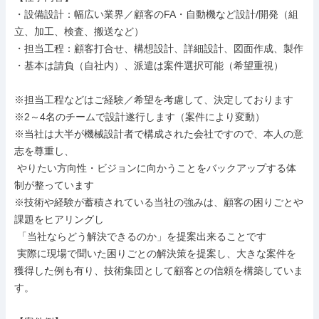
・設備設計：幅広い業界／顧客のFA・自動機など設計/開発（組
立、加工、検査、搬送など）

・担当工程：顧客打合せ、構想設計、詳細設計、図面作成、製作

・基本は請負（自社内）、派遣は案件選択可能（希望重視）

※担当工程などはご経験／希望を考慮して、決定しております

※2～4名のチームで設計遂行します（案件により変動）

※当社は大半が機械設計者で構成された会社ですので、本⼈の意
志を尊重し、

 やりたい⽅向性・ビジョンに向かうことをバックアップする体
制が整っています

※技術や経験が蓄積されている当社の強みは、顧客の困りごとや
課題をヒアリングし

 「当社ならどう解決できるのか」を提案出来ることです

 実際に現場で聞いた困りごとの解決策を提案し、大きな案件を
獲得した例も有り、技術集団として顧客との信頼を構築していま
す。
