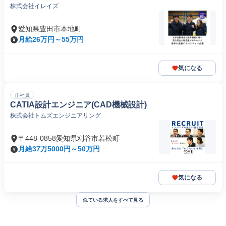
株式会社イレイズ
です。
愛知県豊田市本地町
月給26万円～55万円
気になる
正社員
CATIA設計エンジニア(CAD機械設計)
株式会社トムズエンジニアリング
〒448-0858愛知県刈谷市若松町
月給37万5000円～50万円
気になる
似ている求人をすべて見る