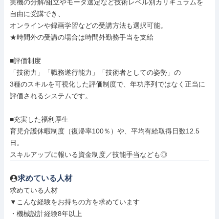
実機の分解/組立やモータ選定など技術レベル別カリキュラムを
自由に受講でき、

オンラインや録画学習などの受講方法も選択可能。

★時間外の受講の場合は時間外勤務手当を支給

■評価制度

「技術力」「職務遂行能力」「技術者としての姿勢」の

3種のスキルを可視化した評価制度で、年功序列ではなく正当に
評価されるシステムです。

■充実した福利厚生

育児介護休暇制度（復帰率100％）や、平均有給取得日数12.5
日。

スキルアップに報いる資金制度／技能手当なども◎
求めている人材
求めている人材

▼こんな経験をお持ちの方を求めています

・機械設計経験8年以上
