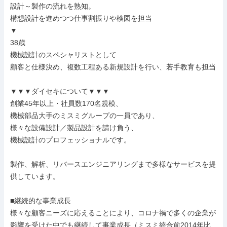
設計～製作の流れを熟知。

構想設計を進めつつ仕事割振りや検図を担当

▼

38歳

機械設計のスペシャリストとして

顧客と仕様決め、複数工程ある新規設計を行い、若手教育も担当

▼▼▼ダイセキについて▼▼▼

創業45年以上・社員数170名規模、

機械部品大手のミスミグループの一員であり、

様々な設備設計／製品設計を請け負う、

機械設計のプロフェッショナルです。

製作、解析、リバースエンジニアリングまで多様なサービスを提
供しています。

■継続的な事業成長

様々な顧客ニーズに応えることにより、コロナ禍で多くの企業が
影響を受けた中でも継続して事業成長（ミスミ統合前2014年比