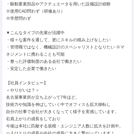
・駆動要素部品やアクチュエータを用いた設備設計経験

※使用CAD問わず（研修あり）

※学歴問わず

▼こんなタイプの先輩が活躍中

・様々な案件を通して、更にスキルの積み上げをしたい

・管理職ではなく、機械設計のスペシャリストとなりたい ※マ
ネジメントに携わることも可能

・整った評価制度のある会社で働きたい

・安定した企業で働きたい

【社員インタビュー】

＜やりがいは？＞

名古屋事業所が立ち上がって7年ほど。

技術力や知識を伸ばしていく中でオフィスも拡大移転し

自分の仕事で会社が大きくなってく様子を実感しています。

右肩上がりの成長をしており

今後は本社に匹敵する規模・エンジニア人数に拡大を計画中。

一人ひとりの成長が会社の成長に大きく繋がっています！
