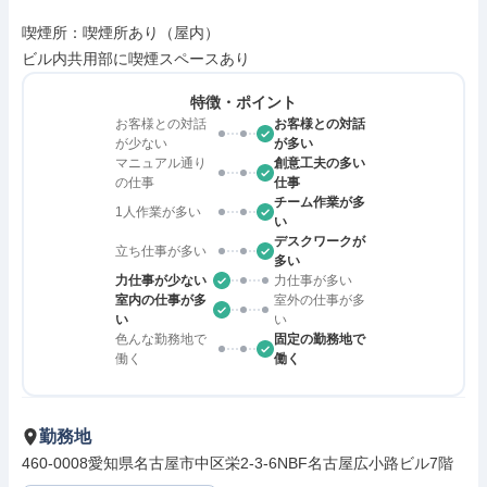
喫煙所：喫煙所あり（屋内）

ビル内共用部に喫煙スペースあり
特徴・ポイント
お客様との対話
お客様との対話
が少ない
が多い
マニュアル通り
創意工夫の多い
の仕事
仕事
チーム作業が多
1人作業が多い
い
デスクワークが
立ち仕事が多い
多い
力仕事が少ない
力仕事が多い
室内の仕事が多
室外の仕事が多
い
い
色んな勤務地で
固定の勤務地で
働く
働く
勤務地
460-0008愛知県名古屋市中区栄2-3-6NBF名古屋広小路ビル7階