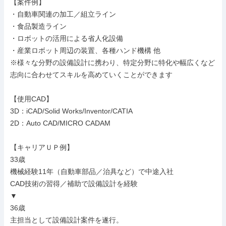
【案件例】

・自動車関連の加工／組立ライン

・食品製造ライン

・ロボットの活用による省人化設備

・産業ロボット周辺の装置、各種ハンド機構 他

※様々な分野の設備設計に携わり、特定分野に特化や幅広くなど
志向に合わせてスキルを高めていくことができます

【使用CAD】

3D：iCAD/Solid Works/Inventor/CATIA

2D：Auto CAD/MICRO CADAM

【キャリアＵＰ例】

33歳

機械経験11年（自動車部品／治具など）で中途入社

CAD技術の習得／補助で設備設計を経験

▼

36歳

主担当として設備設計案件を遂行。
