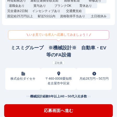
時短勤務あり
通勤交通費全額支給
経験者歓迎
研修あり
退職金あり
賞与あり
ブランクOK
育休あり
完全週休2日制
インセンティブあり
交通費支給
固定給25万円以上
駅近5分以内
資格取得手当あり
土日祝休み
いま見ている求人へ応募してみましょう！
ミスミグループ ※機械設計※ 自動車・EV
等のFA設備
正社員
株式会社ダイセキ
〒460-0008愛知県
月給28万円～50万円
名古屋市中区栄
機械設計経験8年以上/40～50代入社多数
応募画面へ進む