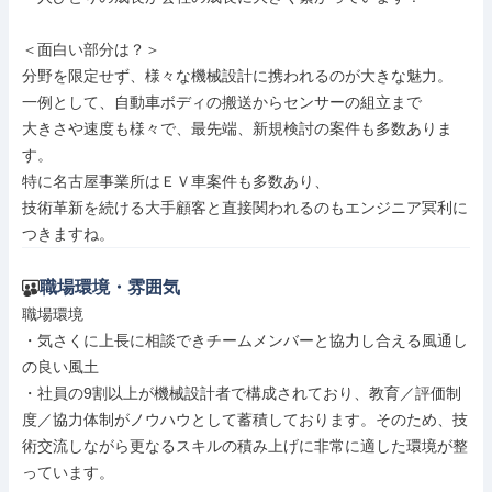
＜面白い部分は？＞

分野を限定せず、様々な機械設計に携われるのが大きな魅力。

一例として、自動車ボディの搬送からセンサーの組立まで

大きさや速度も様々で、最先端、新規検討の案件も多数ありま
す。

特に名古屋事業所はＥＶ車案件も多数あり、

技術革新を続ける大手顧客と直接関われるのもエンジニア冥利に
つきますね。
職場環境・雰囲気
職場環境

・気さくに上長に相談できチームメンバーと協力し合える風通し
の良い風土

・社員の9割以上が機械設計者で構成されており、教育／評価制
度／協力体制がノウハウとして蓄積しております。そのため、技
術交流しながら更なるスキルの積み上げに非常に適した環境が整
っています。
