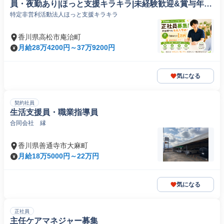
員・夜勤あり|ほっと支援キラキラ|未経験歓迎&賞与年2
特定非営利活動法人ほっと支援キラキラ
回|
香川県高松市庵治町
月給28万4200円～37万9200円
気になる
契約社員
生活支援員・職業指導員
合同会社 縁
香川県善通寺市大麻町
月給18万5000円～22万円
気になる
正社員
主任ケアマネジャー募集