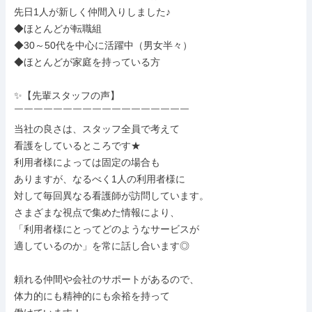
先日1人が新しく仲間入りしました♪

◆ほとんどが転職組

◆30～50代を中心に活躍中（男女半々）

◆ほとんどが家庭を持っている方

✨【先輩スタッフの声】

￣￣￣￣￣￣￣￣￣￣￣￣￣￣￣￣￣￣

当社の良さは、スタッフ全員で考えて

看護をしているところです★

利用者様によっては固定の場合も

ありますが、なるべく1人の利用者様に

対して毎回異なる看護師が訪問しています。

さまざまな視点で集めた情報により、

「利用者様にとってどのようなサービスが

適しているのか」を常に話し合います◎

頼れる仲間や会社のサポートがあるので、

体力的にも精神的にも余裕を持って
