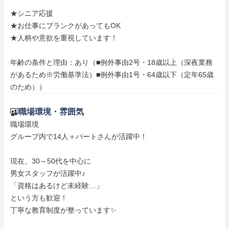
★シニア応援

★お仕事にブランクがあってもOK

★人柄や意欲を重視しています！

年齢の条件と理由：あり（■例外事由2号・18歳以上（深夜業務
があるため※労働基準法）■例外事由1号・64歳以下（定年65歳
のため））
職場環境・雰囲気
職場環境

グループ内で14人＋パートさんが活躍中！

現在、30～50代を中心に

男女スタッフが活躍中♪

「資格はあるけど未経験…」

という方も歓迎！

丁寧な教育制度が整っています✨
