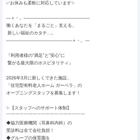
✅お休みも柔軟に対応しています✨

―＋・。―――――――――――――――

働くあなたを「まるごと」支える、

 新しい福祉のカタチ…。

―――――――――――――――＋・。―

『利用者様の”満足”と”安心”に

 繋がる最大限のホスピタリティ』

2026年3月に新しくできた施設、

「住宅型有料老人ホーム ガーベラ」の

オープニングスタッフを募集します！

✨【スタッフへのサポート体制】

￣￣￣￣￣￣￣￣￣￣￣￣￣￣￣￣￣￣

◆協力医療機関（耳鼻科内科）の

受診料は全て会社負担！

◆グループの保育園を
