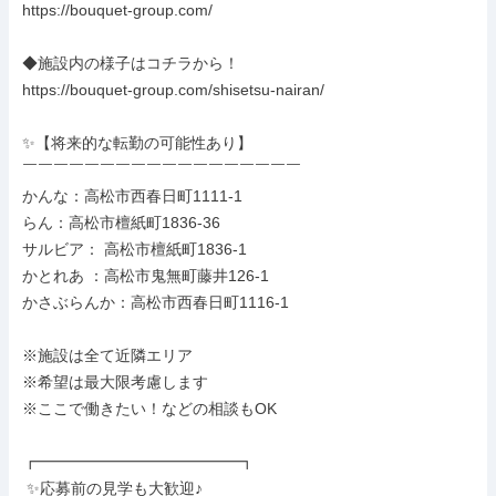
https://bouquet-group.com/

◆施設内の様子はコチラから！

https://bouquet-group.com/shisetsu-nairan/

✨【将来的な転勤の可能性あり】

￣￣￣￣￣￣￣￣￣￣￣￣￣￣￣￣￣￣

かんな：高松市西春日町1111-1

らん：高松市檀紙町1836-36

サルビア： 高松市檀紙町1836-1

かとれあ ：高松市鬼無町藤井126-1

かさぶらんか：高松市西春日町1116-1

※施設は全て近隣エリア

※希望は最大限考慮します

※ここで働きたい！などの相談もOK

┏━━━━━━━━━━━━━┓

 ✨応募前の見学も大歓迎♪
