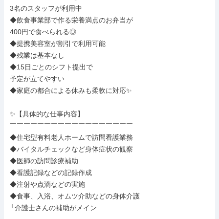
3名のスタッフが利用中

◆飲食事業部で作る栄養満点のお弁当が

400円で食べられる◎

◆提携美容室が割引で利用可能

◆残業は基本なし

◆15日ごとのシフト提出で

予定が立てやすい

◆家庭の都合による休みも柔軟に対応✨

✨【具体的な仕事内容】

￣￣￣￣￣￣￣￣￣￣￣￣￣￣￣￣￣￣

◆住宅型有料老人ホームで訪問看護業務

◆バイタルチェックなど身体症状の観察

◆医師の訪問診療補助

◆看護記録などの記録作成

◆注射や点滴などの実施

◆食事、入浴、オムツ介助などの身体介護

└介護士さんの補助がメイン
