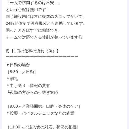
「一人で訪問するのは不安…」

という心配は無用です！

同じ施設内には常に複数のスタッフがいて、

24時間体制で医療機関とも連携しています。

困ったときはすぐに相談でき、

チームで対応できる体制が整っています◎

⏰【1日の仕事の流れ（例）】

￣￣￣￣￣￣￣￣￣￣￣￣￣￣￣￣￣￣

▼日勤の場合

［8:30～／出勤］

＊朝礼

＊申し送り・情報の共有

 └夜勤の方からの引継ぎ対応

［9:00～／業務開始、口腔・身体のケア］

＊投薬・バイタルチェックなどの処置

［11:00～／注入食の対応、状況の把握］
