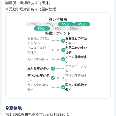
喫煙所：喫煙所あり（屋外）

※受動喫煙対策あり（屋内禁煙）
多い年齢層
10
20
30
40
代
代
代
代
50
60
70
代
代
代〜
特徴・ポイント
お客様との対話
お客様との対話
が少ない
が多い
マニュアル通り
創意工夫の多い
の仕事
仕事
チーム作業が多
1人作業が多い
い
デスクワークが
立ち仕事が多い
多い
室内の仕事が多
室外の仕事が多
い
い
色んな勤務地で
固定の勤務地で
働く
働く
勤務地
761-8051香川県高松市西春日町1120-1