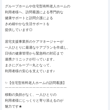
グループホームや住宅型有料老人ホームの

利用者様へ、訪問看護による専門的な

健康サポートと訪問介護による

きめ細やかな生活サポートを

提供しています◎

居宅支援事業所のケアマネージャーが

一人ひとりに最適なケアプランを作成し、

日頃の健康管理から緊急時の対応まで

連携クリニックが行っています。

まさにグループ一丸となって、

利用者様の安心を支えています♪

✨【住宅型有料老人ホームの訪問看護】

￣￣￣￣￣￣￣￣￣￣￣￣￣￣￣￣￣￣

移動の負担がなく、一人ひとりの

利用者様にじっくりと寄り添えるのが

魅力です★
