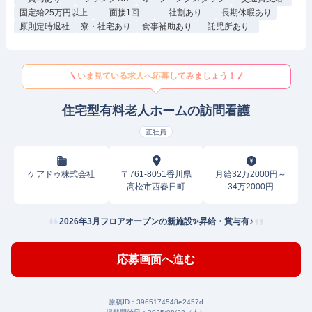
固定給25万円以上
面接1回
社割あり
長期休暇あり
原則定時退社
寮・社宅あり
食事補助あり
託児所あり
いま見ている求人へ応募してみましょう！
住宅型有料老人ホームの訪問看護
正社員
ケアドゥ株式会社
〒761-8051香川県
月給32万2000円～
高松市西春日町
34万2000円
2026年3月フロアオープンの新施設✨昇給・賞与有♪
応募画面へ進む
原稿ID：
3965174548e2457d