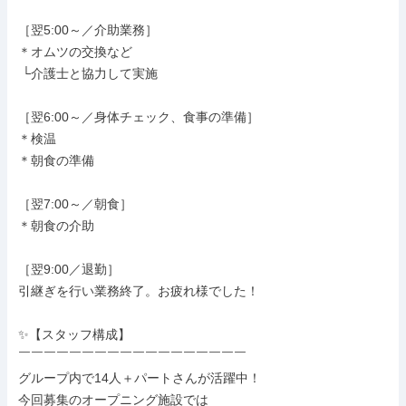
［翌5:00～／介助業務］

＊オムツの交換など

 └介護士と協力して実施

［翌6:00～／身体チェック、食事の準備］

＊検温

＊朝食の準備

［翌7:00～／朝食］

＊朝食の介助

［翌9:00／退勤］

引継ぎを行い業務終了。お疲れ様でした！

✨【スタッフ構成】

￣￣￣￣￣￣￣￣￣￣￣￣￣￣￣￣￣￣

グループ内で14人＋パートさんが活躍中！

今回募集のオープニング施設では
