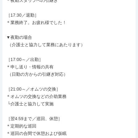
＊夜勤スタッフへの引継ぎ

［17:30／退勤］

＊業務終了。お疲れ様でした！

▼夜勤の場合

 （介護士と協力して業務にあたります）

［17:00～／出勤］

＊申し送り・情報の共有

 （日勤の方からの引継ぎ対応）

［21:00～／オムツの交換］

＊オムツの交換などの介助業務

 └介護士と協力して実施

［翌4:59まで／巡回、休憩］

＊定期的な巡回

＊巡回の合間で休憩および仮眠
