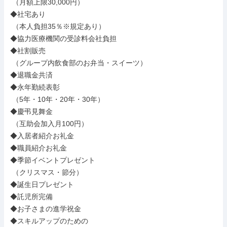
 （月額上限30,000円）

◆社宅あり

 （本人負担35％※規定あり）

◆協力医療機関の受診料会社負担

◆社割販売

 （グループ内飲食部のお弁当・スイーツ）

◆退職金共済

◆永年勤続表彰

 （5年・10年・20年・30年）

◆慶弔見舞金

 （互助会加入月100円）

◆入居者紹介お礼金

◆職員紹介お礼金

◆季節イベントプレゼント

 （クリスマス・節分）

◆誕生日プレゼント

◆託児所完備

◆お子さまの進学祝金

◆スキルアップのための
