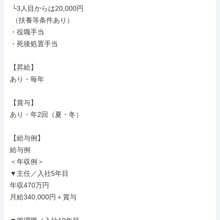
 └3人目からは20,000円

 （扶養等条件あり）

・役職手当

・死後処置手当

【昇給】

あり・毎年

【賞与】

あり・年2回（夏・冬）

【給与例】

給与例

＜年収例＞

▼主任／入社5年目

年収470万円

月給340,000円＋賞与
