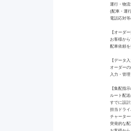
運行・物流
(配車・運
電話応対等
【オーダー
お客様から
配車依頼を
【データ入
オーダーの
入力・管理
【集配指示
ルート配送
すでに設計
担当ドライ
チャーター
突発的な配
お客様から