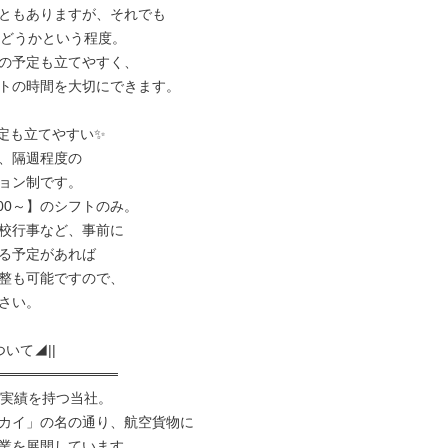
ともありますが、それでも

かどうかという程度。

の予定も立てやすく、

トの時間を大切にできます。

定も立てやすい✨

、隔週程度の

ョン制です。

00～】のシフトのみ。

校行事など、事前に

る予定があれば

整も可能ですので、

さい。

いて◢||

════════════

の実績を持つ当社。

カイ」の名の通り、航空貨物に

業を展開しています。
