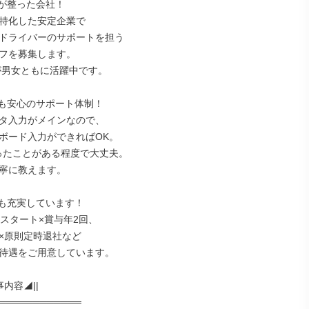
が整った会社！

特化した安定企業で

ドライバーのサポートを担う

フを募集します。

が男女ともに活躍中です。

も安心のサポート体制！

タ入力がメインなので、

ボード入力ができればOK。

触ったことがある程度で大丈夫。

寧に教えます。

も充実しています！

スタート×賞与年2回、

×原則定時退社など

待遇をご用意しています。

内容◢||

════════════
