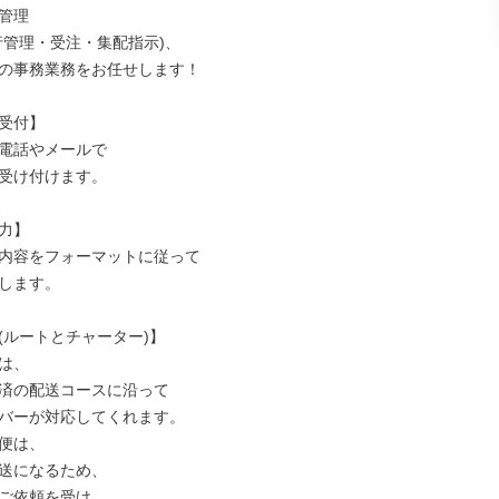
管理

行管理・受注・集配指示)、

の事務業務をお任せします！

受付】

電話やメールで

受け付けます。

力】

内容をフォーマットに従って

します。

(ルートとチャーター)】

は、

済の配送コースに沿って

バーが対応してくれます。

便は、

送になるため、

ご依頼を受け、
