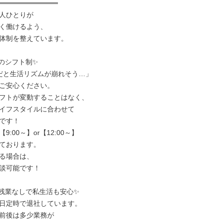
════════════

人ひとりが

く働けるよう、

体制を整えています。

のシフト制✨

だと生活リズムが崩れそう…」

ご安心ください。

フトが変動することはなく、

イフスタイルに合わせて

です！

:00～】or【12:00～】

ております。

る場合は、

談可能です！

残業なしで私生活も安心✨

日定時で退社しています。

前後は多少業務が
