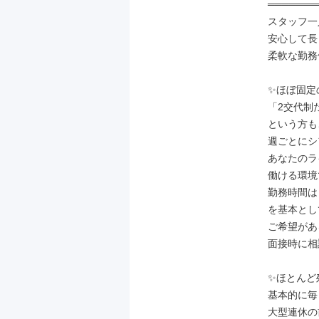
═══════
スタッフ一
安心して長
柔軟な勤務
✨ほぼ固定
「2交代制
という方も
週ごとにシ
あなたのラ
働ける環境
勤務時間は【9
を基本とし
ご希望があ
面接時に相
✨ほとんど
基本的に毎
大型連休の