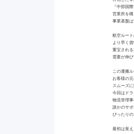
『中部国際
営業所を構
事業基盤は
航空ルート
より早く貨
重宝される
需要が伸び
この運搬ル
お客様の元
スムーズに
今回はドラ
物流管理事
誰かのサポ
ぴったりの
最初は覚え