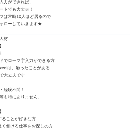
入力ができれば、

ートでも大丈夫！

フは常時10人ほど居るので

ォローしていきます★
人材





ドでローマ字入力ができる方

Excelは、触ったことがある

で大丈夫です！

・経験不問！

等も特にありません。



することが好きな方

長く働ける仕事をお探しの方
