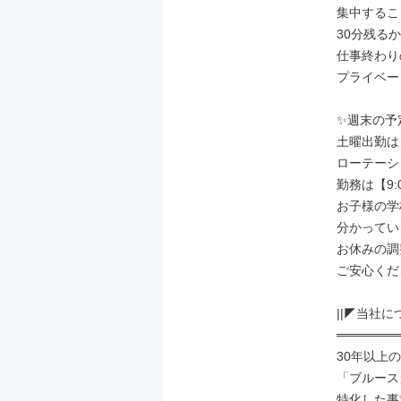
集中するこ
30分残る
仕事終わり
プライベー
✨週末の予
土曜出勤は
ローテーシ
勤務は【9:
お子様の学
分かってい
お休みの調
ご安心くだ
||◤当社につ
═══════
30年以上
「ブルース
特化した事