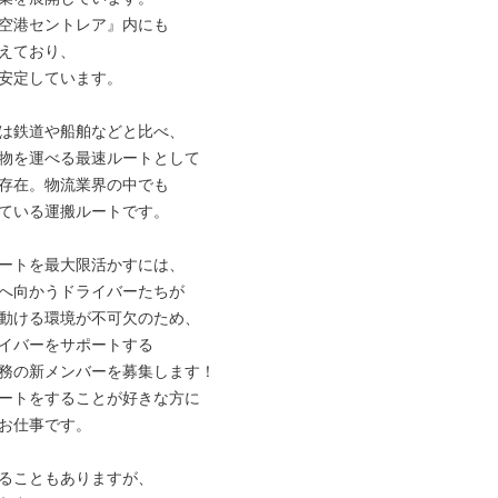
空港セントレア』内にも

えており、

安定しています。

は鉄道や船舶などと比べ、

物を運べる最速ルートとして

存在。物流業界の中でも

ている運搬ルートです。

ートを最大限活かすには、

へ向かうドライバーたちが

動ける環境が不可欠のため、

イバーをサポートする

務の新メンバーを募集します！

ートをすることが好きな方に

お仕事です。

ることもありますが、
