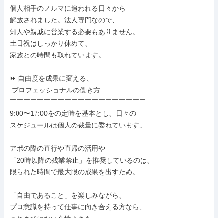
個人相手のノルマに追われる日々から

解放されました。法人専門なので、

知人や親戚に営業する必要もありません。

土日祝はしっかり休めて、

家族との時間も取れています。

⏩ 自由度を成果に変える、

 プロフェッショナルの働き方

￣￣￣￣￣￣￣￣￣￣￣￣￣￣￣￣￣￣￣￣

9:00〜17:00をの定時を基本とし、日々の

スケジュールは個人の裁量に委ねています。

アポの際の直行や直帰の活用や

「20時以降の残業禁止」を推奨しているのは、

限られた時間で最大限の成果を出すため。

「自由であること」を楽しみながら、

プロ意識を持って仕事に向き合える方なら、
