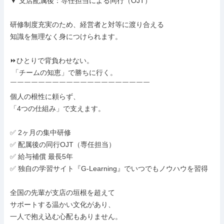
▼ 支店配属後：専任担当による同行（OJT）

研修制度充実のため、経営者と対等に渡り合える

知識を無理なく身につけられます。

⏩ひとりで背負わせない。

 「チームの知恵」で勝ちに行く。

￣￣￣￣￣￣￣￣￣￣￣￣￣￣￣￣￣￣￣￣

個人の根性に頼らず、

「4つの仕組み」で支えます。

✅ 2ヶ月の集中研修

✅ 配属後の同行OJT（専任担当）

✅ 給与補償 最長5年

✅ 独自の学習サイト『G-Learning』でいつでもノウハウを習得

全国の先輩が支店の垣根を超えて

サポートする温かい文化があり、

一人で抱え込む心配もありません。
