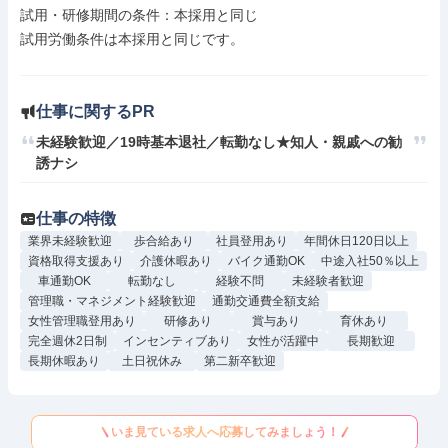
試用・研修期間の条件：本採用と同じ

試用労働条件は本採用と同じです。

仕事に関するPR
未経験歓迎／19時基本退社／転勤なし★知人・親戚への勧
誘ナシ
仕事の特徴
業界未経験歓迎
歩合給あり
社員登用あり
年間休日120日以上
資格取得支援あり
介護休暇あり
バイク通勤OK
中途入社50％以上
車通勤OK
転勤なし
経験不問
未経験者歓迎
管理職・マネジメント経験歓迎
通勤交通費全額支給
女性管理職登用あり
研修あり
賞与あり
育休あり
完全週休2日制
インセンティブあり
女性が活躍中
長期歓迎
長期休暇あり
土日祝休み
第二新卒歓迎
いま見ている求人へ応募してみましょう！