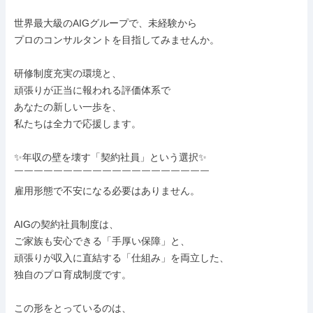
世界最大級のAIGグループで、未経験から

プロのコンサルタントを目指してみませんか。

研修制度充実の環境と、

頑張りが正当に報われる評価体系で

あなたの新しい一歩を、

私たちは全力で応援します。

✨年収の壁を壊す「契約社員」という選択✨

￣￣￣￣￣￣￣￣￣￣￣￣￣￣￣￣￣￣￣￣

雇用形態で不安になる必要はありません。

AIGの契約社員制度は、

ご家族も安心できる「手厚い保障」と、

頑張りが収入に直結する「仕組み」を両立した、

独自のプロ育成制度です。

この形をとっているのは、
