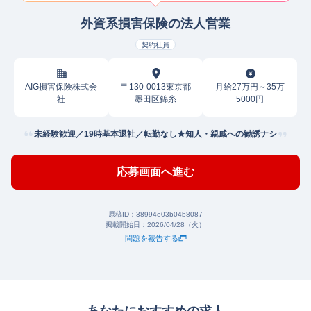
外資系損害保険の法人営業
契約社員
AIG損害保険株式会
〒130-0013東京都
月給27万円～35万
社
墨田区錦糸
5000円
未経験歓迎／19時基本退社／転勤なし★知人・親戚への勧誘ナシ
応募画面へ進む
原稿ID：
38994e03b04b8087
掲載開始日：
2026/04/28（火）
問題を報告する