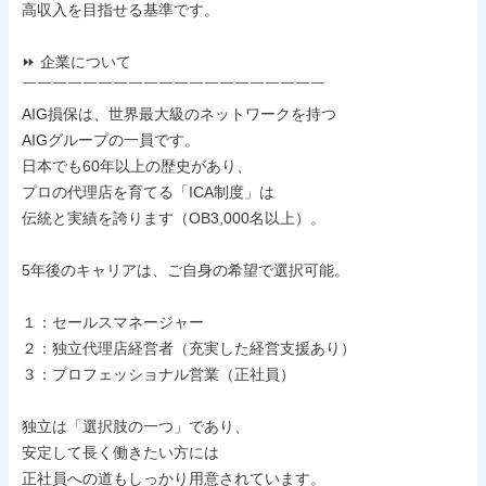
高収入を目指せる基準です。

⏩ 企業について

￣￣￣￣￣￣￣￣￣￣￣￣￣￣￣￣￣￣￣￣

AIG損保は、世界最大級のネットワークを持つ

AIGグループの一員です。

日本でも60年以上の歴史があり、

プロの代理店を育てる「ICA制度」は

伝統と実績を誇ります（OB3,000名以上）。

5年後のキャリアは、ご自身の希望で選択可能。

１：セールスマネージャー

２：独立代理店経営者（充実した経営支援あり）

３：プロフェッショナル営業（正社員）

独立は「選択肢の一つ」であり、

安定して長く働きたい方には

正社員への道もしっかり用意されています。
