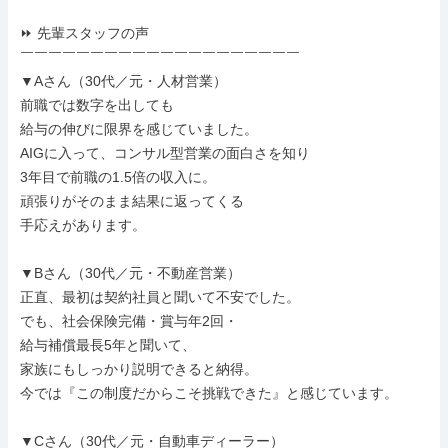
⏩ 先輩スタッフの声

￣￣￣￣￣￣￣￣￣￣￣￣￣￣￣￣￣￣￣￣

▼Aさん（30代／元・人材営業）

前職では数字を出しても

給与の伸びに限界を感じていました。

AIGに入って、コンサル型営業の面白さを知り

3年目で前職の1.5倍の収入に。

頑張りがそのまま結果に返ってくる

手応えがあります。

▼Bさん（30代／元・不動産営業）

正直、最初は契約社員と聞いて不安でした。

でも、社会保険完備・賞与年2回・

給与補償最長5年と聞いて、

家族にもしっかり説明できると納得。

今では『この制度だからこそ挑戦できた』と感じています。

▼Cさん（30代／元・自動車ディーラー）
