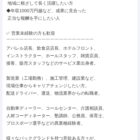
 地域に根ざして長く活躍したい方

◆年収1000万円越など、成果に見合った

 正当な報酬を手にしたい人

✅ 営業未経験の方も歓迎

￣￣￣￣￣￣￣￣￣￣￣￣￣￣￣￣￣￣￣￣

アパレル店長、飲食店店長、ホテルフロント、

インストラクター、ホールスタッフ、雑貨店員、

接客、販売スタッフなどのサービス業出身者。

製造業（工場勤務）、施工管理、建設業など、

現場仕事からキャリアチェンジしたい方。

配送ドライバー、運送、物流業界からの転職者。

自動車ディーラー、コールセンター、介護相談員、

人材コーディネーター、塾講師、公務員、保育士、

プロスポーツ選手などの異業種経験者。

様々なバックグランドを持つ意欲ある方々が、
