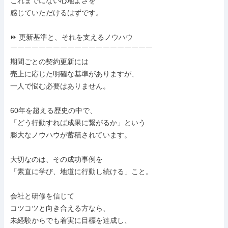
これまでにない心地よさを

感じていただけるはずです。

⏩ 更新基準と、それを支えるノウハウ

￣￣￣￣￣￣￣￣￣￣￣￣￣￣￣￣￣￣￣￣

期間ごとの契約更新には

売上に応じた明確な基準がありますが、

一人で悩む必要はありません。

60年を超える歴史の中で、

「どう行動すれば成果に繋がるか」という

膨大なノウハウが蓄積されています。

大切なのは、その成功事例を

「素直に学び、地道に行動し続ける」こと。

会社と研修を信じて

コツコツと向き合える方なら、

未経験からでも着実に目標を達成し、
