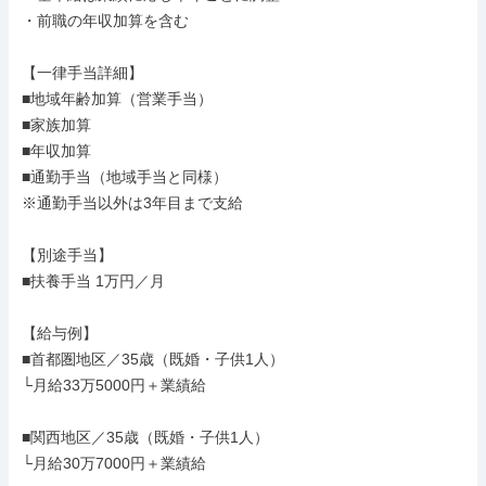
・前職の年収加算を含む

【一律手当詳細】

■地域年齢加算（営業手当）

■家族加算

■年収加算

■通勤手当（地域手当と同様）

※通勤手当以外は3年目まで支給

【別途手当】

■扶養手当 1万円／月

【給与例】

■首都圏地区／35歳（既婚・子供1人）

└月給33万5000円＋業績給

■関西地区／35歳（既婚・子供1人）

└月給30万7000円＋業績給
