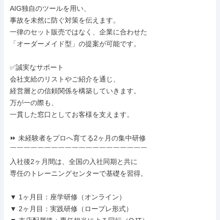
AIG独自のツールを用い、

事故を未然に防ぐ対策を伝えます。

一律のセット販売ではなく、企業に合わせた

「オーダーメイド型」の提案が可能です。

✅誠実なサポート

会社支給のリストやご紹介を通じ、

経営層との信頼関係を構築していきます。

万が一の際も、

一貫した窓口としてお客様を支えます。

⏩ 未経験者をプロへ育てる2ヶ月の集中研修

￣￣￣￣￣￣￣￣￣￣￣￣￣￣￣￣￣￣￣￣

入社後2ヶ月間は、全国の入社同期と共に

専任のトレーニングセンターで基礎を習得。

▼ 1ヶ月目：座学研修（オンライン）

▼ 2ヶ月目：実践研修（ロープレ形式）
