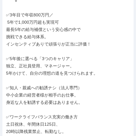
￣￣V￣￣￣￣￣￣￣￣￣￣￣￣￣￣

✅3年目で年収800万円／

 5年で1,000万円超も実現可

最長5年の給与補償という安心感の中で

挑戦できる給与体系。

インセンティブありで頑張りが正当に評価！

✅5年後に選べる「3つのキャリア」

独立、正社員登用、マネージャー。

5年かけて、自分の理想の道を見つけられます。

✅知人・親戚への勧誘ナシ（法人専門）

中小企業の経営者様が相手のお仕事。

身近な人を勧誘する必要はありません。

✅ワークライフバランス充実の働き方

土日祝休、年間休日125日、

20時以降残業禁止、転勤なし。
