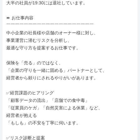
大半の社員が19:30には退社しています。

⏩ お仕事内容

￣￣￣￣￣￣￣￣￣￣￣￣￣￣￣￣￣￣￣￣

中小企業の社長様や店舗のオーナー様に対し、

事業運営に潜むリスクを分析し、

最適な守り方を提案するお仕事です。

保険を「売る」のではなく、

「企業の守りを一緒に固める」パートナーとして、

経営者から頼りにされるやりがいがあります。

✅経営課題のヒアリング

「顧客データの流出」「店舗での食中毒」

「従業員のケガ」「自然災害による休業」など、

経営者が抱える

「もしも」の不安を丁寧に伺います。

✅リスク診断と提案
