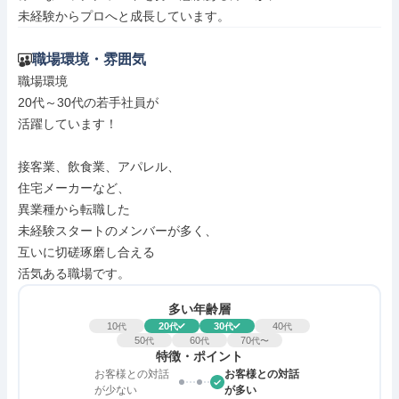
未経験からプロへと成長しています。
職場環境・雰囲気
職場環境

20代～30代の若手社員が

活躍しています！

接客業、飲食業、アパレル、

住宅メーカーなど、

異業種から転職した

未経験スタートのメンバーが多く、

互いに切磋琢磨し合える

活気ある職場です。
多い年齢層
10
20
30
40
代
代
代
代
50
60
70
代
代
代〜
特徴・ポイント
お客様との対話
お客様との対話
が少ない
が多い