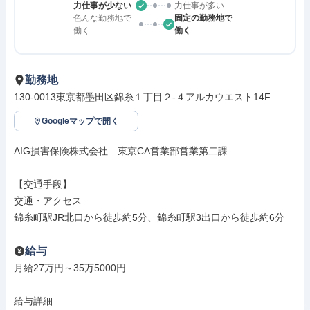
力仕事が少ない
力仕事が多い
色んな勤務地で
固定の勤務地で
働く
働く
勤務地
130-0013東京都墨田区錦糸１丁目２-４アルカウエスト14F
Googleマップで開く
AIG損害保険株式会社　東京CA営業部営業第二課

【交通手段】

交通・アクセス

錦糸町駅JR北口から徒歩約5分、錦糸町駅3出口から徒歩約6分
給与
月給27万円～35万5000円

給与詳細
