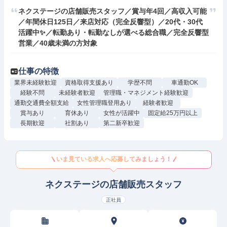
ネクステージの店舗販売スタッフ／賞与年4回／高収入可能
／年間休日125日／来店対応（完全反響型）／20代・30代
活躍中✨／転勤あり・転勤なしが選べる総合職／完全反響型
営業／40歳未満の方対象
仕事の特徴
業界未経験歓迎
資格取得支援あり
学歴不問
車通勤OK
経験不問
未経験者歓迎
管理職・マネジメント経験歓迎
通勤交通費全額支給
女性管理職登用あり
経験者歓迎
賞与あり
育休あり
女性が活躍中
固定給25万円以上
長期歓迎
社割あり
第二新卒歓迎
いま見ている求人へ応募してみましょう！
ネクステージの店舗販売スタッフ
正社員