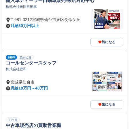
輸入車ディーラー自動車販売/来店対応中心
株式会社光岡自動車
〒981-3212宮城県仙台市泉区長命ケ丘
月給30万円以上
気になる
NEW
契約社員
コールセンタースタッフ
株式会社豊和
宮城県仙台市
月給18万円～40万円
気になる
正社員
中古車販売店の買取営業職