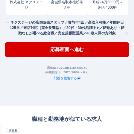
株式会社 ネクステー
宮城県名取市植松字
月給24万3000円～
ジ
入生
64万4000円
ネクステージの店舗販売スタッフ／賞与年4回／高収入可能／年間休日
125日／来店対応（完全反響型）／20代・30代活躍中✨／転勤あり・転
勤なしが選べる総合職／完全反響型営業／40歳未満の方対象
応募画面へ進む
原稿ID：
3792d411d4a8e160
掲載開始日：
2025/10/09（木）
問題を報告する
職種と勤務地が似ている求人
正社員