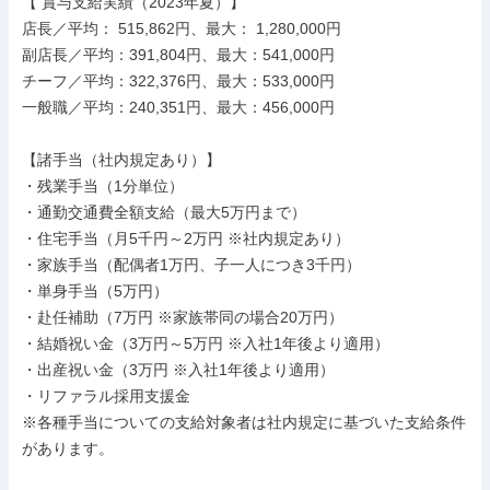
【 賞与支給実績（2023年夏）】

店長／平均： 515,862円、最大： 1,280,000円

副店長／平均：391,804円、最大：541,000円

チーフ／平均：322,376円、最大：533,000円

一般職／平均：240,351円、最大：456,000円

【諸手当（社内規定あり）】

・残業手当（1分単位）

・通勤交通費全額支給（最大5万円まで）

・住宅手当（月5千円～2万円 ※社内規定あり）

・家族手当（配偶者1万円、子一人につき3千円）

・単身手当（5万円）

・赴任補助（7万円 ※家族帯同の場合20万円）

・結婚祝い金（3万円～5万円 ※入社1年後より適用）

・出産祝い金（3万円 ※入社1年後より適用）

・リファラル採用支援金

※各種手当についての支給対象者は社内規定に基づいた支給条件
があります。
