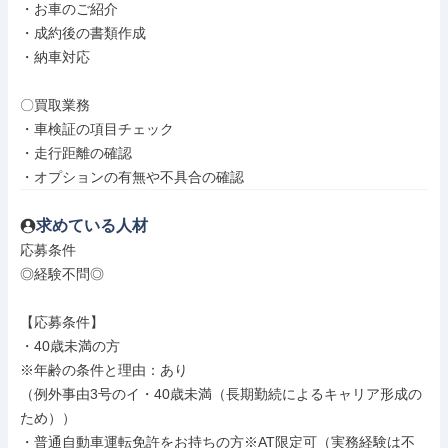
・お車のご紹介

・成約後の書類作成

・納車対応

〇買取業務

・車検証の項目チェック

・走行距離の確認

・オプションの有無や不具合の確認
求めている人材
応募条件

◎経験不問◎

【応募条件】

・40歳未満の方

※年齢の条件と理由：あり

（例外事由3号のイ・40歳未満（長期勤続によるキャリア形成の
ため））

・普通自動車運転免許をお持ちの方※AT限定可（実務経験は不