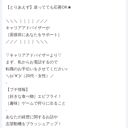
【とりあえず】迷ってても応募OK★

＼＼＼ ｜｜｜｜ ／／／

キャリアアドバイザーが

［面接前にあなたをサポート］

／／／ ｜｜｜｜ ＼＼＼

▽キャリアアドバイザーより▽

まず、私からお電話するので

転職のお手伝いをさせてください♪

＼(o´∀`)/（20代・女性）／

-

【プチ情報】

［好きな食べ物］エビフライ！

［趣味］ゲームで狩りに出ること

-

あなたの経歴に関するお話や

志望動機をブラッシュアップ！
