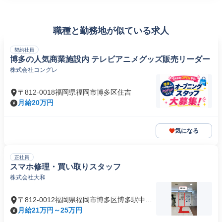
職種と勤務地が似ている求人
契約社員
博多の人気商業施設内 テレビアニメグッズ販売リーダー
株式会社コングレ
〒812-0018福岡県福岡市博多区住吉
月給20万円
気になる
正社員
スマホ修理・買い取りスタッフ
株式会社大和
〒812-0012福岡県福岡市博多区博多駅中央
街
月給21万円～25万円