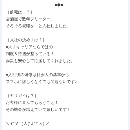
━━━━━━━━━━━━■◆■

［前職は…？］

居酒屋で数年フリーター。

そろそろ就職を…と入社しました。

［入社の決め手は？］

●大手キャリアならではの

制度＆待遇が整っている！

両親も安心して応援してくれました。

●入社後の研修は社会人の基本から。

スマホに詳しくなくても問題ないです♪

［ヤリガイは？］

お客様に喜んでもらうこと！

その機会が増えていて嬉しいです！

＼ (*´∀｀)人('Ｕ'＊人) ／
