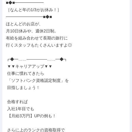
■◆■━━━━━━━

［なんと年の1/3がお休み！］

━━━━━━━━━■◆■

ほとんどのお店が、

月10日休みや、週休2日制。

有給を組み合わせて長期の旅行に

行くスタッフもたくさんいますよ◎

┏◆━……───────……━◆┓

 ▼▼キャリアアップ▼▼

 仕事に慣れてきたら

 「ソフトバンク資格認定制度」を

 目指しましょう！

 合格すれば

 入社1年目でも

 【月給3万円】UPの例も！

 さらに上のランクの資格取得で
