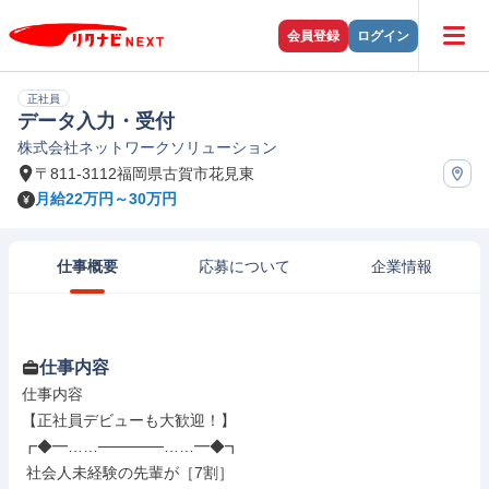
会員登録
ログイン
正社員
データ入力・受付
株式会社ネットワークソリューション
〒811-3112福岡県古賀市花見東
月給22万円～30万円
仕事概要
応募について
企業情報
仕事内容
仕事内容

【正社員デビューも大歓迎！】

┏◆━……──────……━◆┓

 社会人未経験の先輩が［7割］
