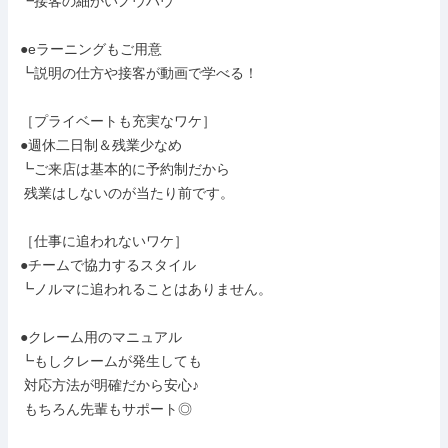
┗接客の細かいノウハウ

●eラーニングもご用意

┗説明の仕方や接客が動画で学べる！

［プライベートも充実なワケ］

●週休二日制＆残業少なめ

┗ご来店は基本的に予約制だから

 残業はしないのが当たり前です。

［仕事に追われないワケ］

●チームで協力するスタイル

┗ノルマに追われることはありません。

●クレーム用のマニュアル

┗もしクレームが発生しても

 対応方法が明確だから安心♪

 もちろん先輩もサポート◎
