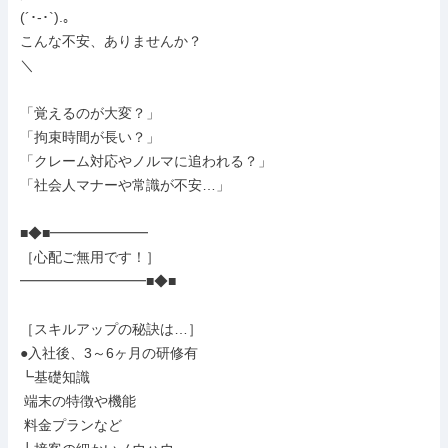
(´･-･`).｡

こんな不安、ありませんか？

＼

「覚えるのが大変？」

「拘束時間が長い？」

「クレーム対応やノルマに追われる？」

「社会人マナーや常識が不安…」

■◆■━━━━━━━

［心配ご無用です！］

━━━━━━━━━■◆■

［スキルアップの秘訣は…］

●入社後、3～6ヶ月の研修有

┗基礎知識

 端末の特徴や機能

 料金プランなど
