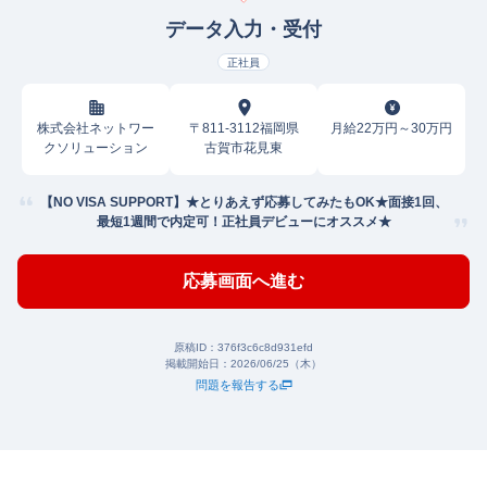
データ入力・受付
正社員
株式会社ネットワー
〒811-3112福岡県
月給22万円～30万円
クソリューション
古賀市花見東
【NO VISA SUPPORT】★とりあえず応募してみたもOK★面接1回、
最短1週間で内定可！正社員デビューにオススメ★
応募画面へ進む
原稿ID：
376f3c6c8d931efd
掲載開始日：
2026/06/25（木）
問題を報告する