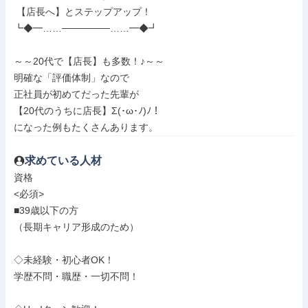
 【店長へ】とステップアップ！

┗◆━……───────……━◆┛

～～20代で【店長】も多数！♪～～

明確な「評価体制」なので

正社員が初めてだった先輩が

【20代のうちに店長】Σ(･ω･ﾉ)ﾉ！

になった例もたくさんあります。
求めている人材
資格

<必須>

■39歳以下の方

（長期キャリア形成のため）

◇未経験・初心者OK！

学歴不問・職歴・一切不問！
