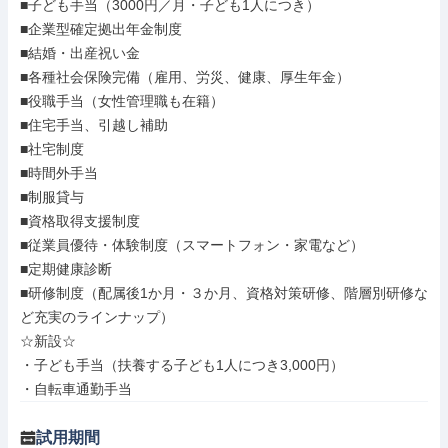
■子ども手当（3000円／月・子ども1人につき）

■企業型確定拠出年金制度

■結婚・出産祝い金

■各種社会保険完備（雇用、労災、健康、厚生年金）

■役職手当（女性管理職も在籍）

■住宅手当、引越し補助

■社宅制度

■時間外手当

■制服貸与

■資格取得支援制度

■従業員優待・体験制度（スマートフォン・家電など）

■定期健康診断

■研修制度（配属後1か月・３か月、資格対策研修、階層別研修な
ど充実のラインナップ）

☆新設☆

・子ども手当（扶養する子ども1人につき3,000円）

・自転車通勤手当
試用期間