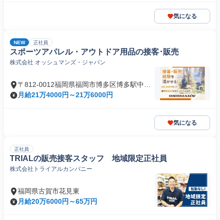
気になる
NEW
正社員
スポーツアパレル・アウトドア用品の接客･販売
株式会社 オッシュマンズ・ジャパン
〒812-0012福岡県福岡市博多区博多駅中央
街
月給21万4000円～21万6000円
気になる
正社員
TRIALの販売接客スタッフ 地域限定正社員
株式会社トライアルカンパニー
福岡県古賀市花見東
月給20万6000円～65万円