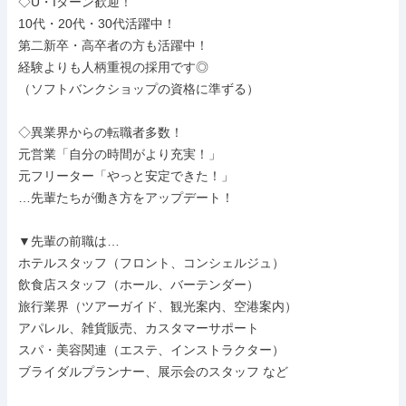
◇U・Iターン歓迎！

10代・20代・30代活躍中！

第二新卒・高卒者の方も活躍中！

経験よりも人柄重視の採用です◎

（ソフトバンクショップの資格に準ずる）

◇異業界からの転職者多数！

元営業「自分の時間がより充実！」

元フリーター「やっと安定できた！」

…先輩たちが働き方をアップデート！

▼先輩の前職は…

ホテルスタッフ（フロント、コンシェルジュ）

飲食店スタッフ（ホール、バーテンダー）

旅行業界（ツアーガイド、観光案内、空港案内）

アパレル、雑貨販売、カスタマーサポート

スパ・美容関連（エステ、インストラクター）

ブライダルプランナー、展示会のスタッフ など
