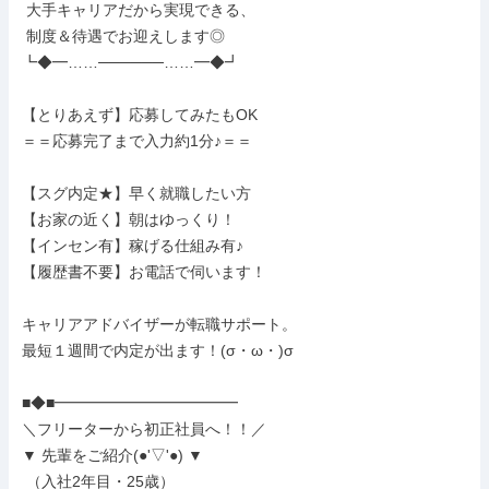
 大手キャリアだから実現できる、

 制度＆待遇でお迎えします◎

┗◆━……──────……━◆┛

【とりあえず】応募してみたもOK

＝＝応募完了まで入力約1分♪＝＝

【スグ内定★】早く就職したい方

【お家の近く】朝はゆっくり！

【インセン有】稼げる仕組み有♪

【履歴書不要】お電話で伺います！

キャリアアドバイザーが転職サポート。

最短１週間で内定が出ます！(σ・ω・)σ

■◆■━━━━━━━━━━━━

＼フリーターから初正社員へ！！／

▼ 先輩をご紹介(●'▽'●) ▼

 （入社2年目・25歳）
