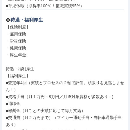
■育児休暇（取得率100％！復職実績95%）
待遇・福利厚生
【保険制度】

・雇用保険

・労災保険

・健康保険

・厚生年金

待遇・福利厚生

【福利厚生】

■査定年4回（実績とプロセスの２軸で評価。頑張りを見逃しませ
ん！）

■資格手当（月１万円～8万円／月※対象資格が多数あり！)

■退職金

■報奨金（月ごとの実績に応じて毎月支給）

■交通費（月２万円まで）（マイカー通勤手当・自転車通勤手当
あり）
