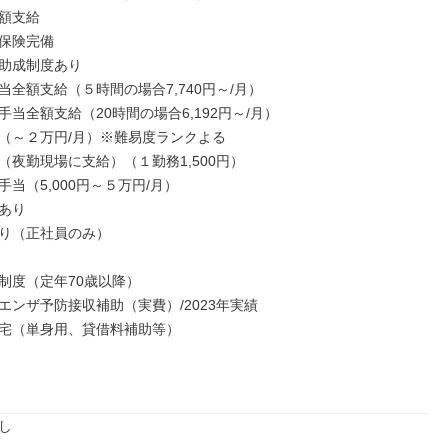
額支給

保険完備

助成制度あり

全額支給（５時間の場合7,740円～/月）

当全額支給（20時間の場合6,192円～/月）

（～２万円/月）※難易度ランクよる

（夜勤現場に支給）（１勤務1,500円）

当（5,000円～５万円/月）

あり

り（正社員のみ）

制度（定年70歳以降）

エンザ予防接収補助（実費）/2023年実績

宅（単身用、貸借料補助等）

し