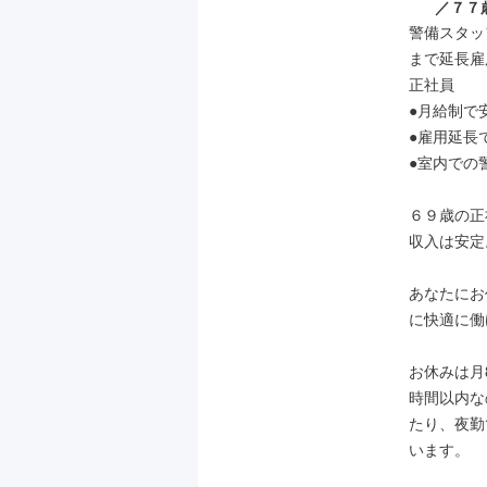
／７７
警備スタッ
まで延長雇
正社員

●月給制で
●雇用延長
●室内での
６９歳の正
収入は安定
あなたにお
に快適に働
お休みは月
時間以内な
たり、夜勤
います。
