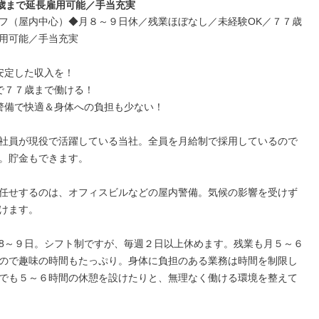
歳まで延長雇用可能／手当充実
フ（屋内中心）◆月８～９日休／残業ほぼなし／未経験OK／７７歳
用可能／手当充実

安定した収入を！

で７７歳まで働ける！

警備で快適＆身体への負担も少ない！

社員が現役で活躍している当社。全員を月給制で採用しているので
。貯金もできます。

任せするのは、オフィスビルなどの屋内警備。気候の影響を受けず
けます。

8～９日。シフト制ですが、毎週２日以上休めます。残業も月５～６
ので趣味の時間もたっぷり。身体に負担のある業務は時間を制限し
でも５～６時間の休憩を設けたりと、無理なく働ける環境を整えて