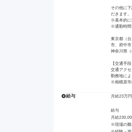
その他に下
だきます。

※基本的に
※通勤時間
東京都（台
市、府中市）
神奈川県（
【交通手段】
交通アクセス
勤務地によ
※相模原市
給与
月給23万円
給与

月給230,00
※現場の難易
※経験・資