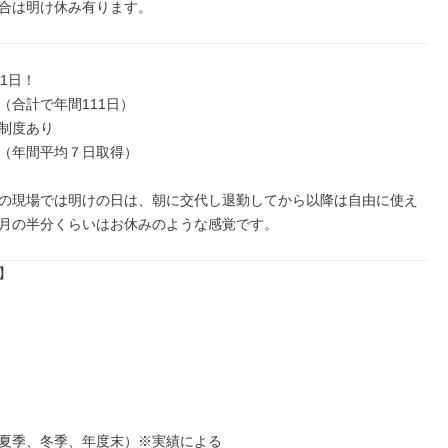
合は明け休み有ります。
1日！

（合計で年間111日）

制度あり

（年間平均７日取得）

の現場では明けの日は、朝に交代し退勤してから以降は自由に使え
月の半分くらいはお休みのような感覚です。


夏季、冬季、年度末）※実績による
