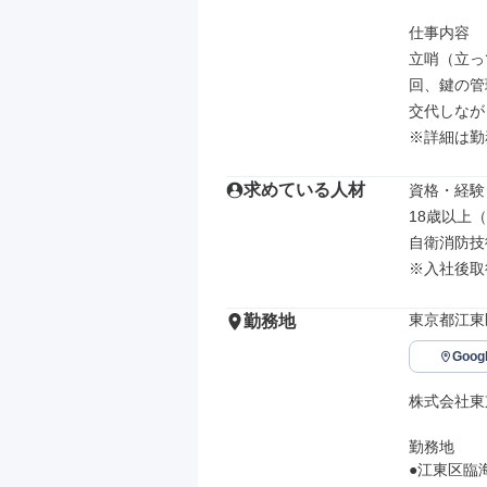
仕事内容

立哨（立っ
回、鍵の管
交代しなが
※詳細は勤
求めている人材
資格・経験

18歳以上
自衛消防技
※入社後取
東京都江東
勤務地
Goo
株式会社東
勤務地

●江東区臨