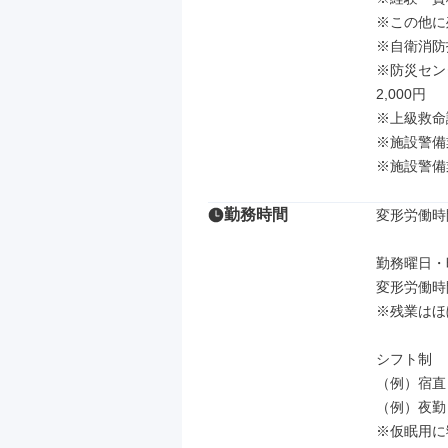
※この他に
※自衛消防技
※防災セン
2,000円

※上級救命講
※施設警備業
※施設警備
勤務時間
変形労働時
勤務曜日・
変形労働時
※残業はほ
シフト制

（例）宿直
（例）夜勤：
※仮眠用に