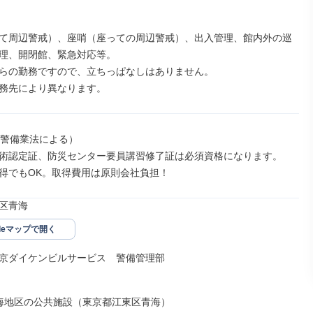
て周辺警戒）、座哨（座っての周辺警戒）、出入管理、館内外の巡
理、開閉館、緊急対応等。

らの勤務ですので、立ちっぱなしはありません。

務先により異なります。
（警備業法による）

術認定証、防災センター要員講習修了証は必須資格になります。

得でもOK。取得費用は原則会社負担！
区青海
gleマップで開く
京ダイケンビルサービス　警備管理部

海地区の公共施設（東京都江東区青海）
