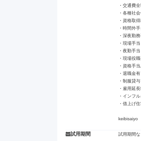
・交通費全
・各種社会
・資格取得
・時間外手当
・深夜勤務手
・現場手当
・夜勤手当
・現場役職手
・資格手当
・退職金有
・制服貸与

・雇用延長
・インフル
・借上げ住
keibisaiyo
試用期間
試用期間な