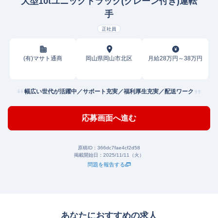
大型10tユニックトラック(クレーン付き)運転
手
正社員
(有)マサト通商
岡山県岡山市北区
月給28万円～38万円
幅広い世代が活躍中／サポート充実／福利厚生充実／配送ワーク
応募画面へ進む
原稿ID：
366dc7fae4cf2d58
掲載開始日：
2025/11/11（火）
問題を報告する
あなたにおすすめの求人