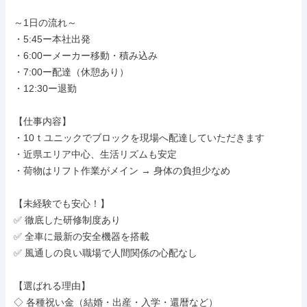
～1日の流れ～

・5:45ー本社出発

・6:00ーメーカー移動・積み込み

・7:00ー配達（休憩あり）

・12:30ー退勤

【仕事内容】

・10ｔユニックでブロックを現場へ配達していただきます

・近県エリア中心、生活リズムも安定

・荷物はリフト作業がメイン → 身体の負担少なめ

【未経験でも安心！】

✅ 徹底した研修制度あり

✅ 全車に最新の安全機器を搭載

✅ 風通しの良い職場で人間関係の心配なし

【選ばれる理由】

◇ 各種祝い金（結婚・出産・入学・還暦など）
