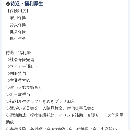
待遇・福利厚生
【保険制度】

・雇用保険

・労災保険

・健康保険

・厚生年金

待遇・福利厚生: 

◇社会保険完備

◇マイカー通勤可

◇制服貸与

◇交通費支給

◇賞与支給実績あり

◇無事故手当

◇福利厚生クラブときめきプラザ加入

◇障がい者見舞金、入院見舞金、住宅災害見舞金

◇宿泊助成、提携施設補助、イベント補助、介護サービス等利用
助成

◇各種保険、各種祝い金(結婚祝い金、結婚祝い金、出産祝い