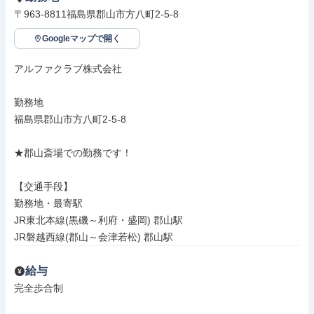
〒963-8811福島県郡山市方八町2-5-8
Googleマップで開く
アルファクラブ株式会社

勤務地

福島県郡山市方八町2-5-8

★郡山斎場での勤務です！

【交通手段】

勤務地・最寄駅

JR東北本線(黒磯～利府・盛岡) 郡山駅

JR磐越西線(郡山～会津若松) 郡山駅
給与
完全歩合制
