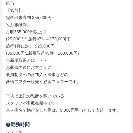
給与

【給与】

完全出来高制 355,000円～

＼月報酬例／

月収355,000円以上可

(25,000円/1施行×7件＝175,000円)

施行1件に対して25,000円

(36,000円/1新規取得×5件＝180,000円)

※新規取得とは・・・

お葬儀の後にお客さんに

会員制度への再加入・法事などの

葬儀アフター販売や顧客フォローです。

平均で上記の報酬を稼いでいる

スタッフが多数在籍中です！

※＋指名で施行をした際は、5,000円手当として支給します。
勤務時間
シフト制
