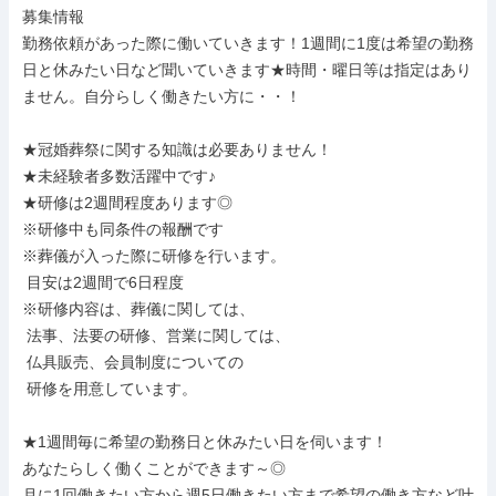
募集情報

勤務依頼があった際に働いていきます！1週間に1度は希望の勤務
日と休みたい日など聞いていきます★時間・曜日等は指定はあり
ません。自分らしく働きたい方に・・！

★冠婚葬祭に関する知識は必要ありません！

★未経験者多数活躍中です♪

★研修は2週間程度あります◎

※研修中も同条件の報酬です

※葬儀が入った際に研修を行います。

 目安は2週間で6日程度

※研修内容は、葬儀に関しては、

 法事、法要の研修、営業に関しては、

 仏具販売、会員制度についての

 研修を用意しています。

★1週間毎に希望の勤務日と休みたい日を伺います！

あなたらしく働くことができます～◎

月に1回働きたい方から週5日働きたい方まで希望の働き方など叶