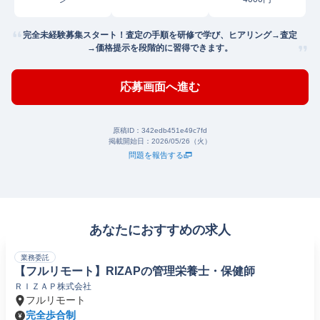
完全未経験募集スタート！査定の手順を研修で学び、ヒアリング→査定
→価格提示を段階的に習得できます。
応募画面へ進む
原稿ID：
342edb451e49c7fd
掲載開始日：
2026/05/26（火）
問題を報告する
あなたにおすすめの求人
業務委託
【フルリモート】RIZAPの管理栄養士・保健師
ＲＩＺＡＰ株式会社
フルリモート
完全歩合制