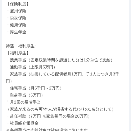
【保険制度】

・雇用保険

・労災保険

・健康保険

・厚生年金

待遇・福利厚生: 

【福利厚生】

・残業手当（固定残業時間を超過した分は1分単位で支給）

・通勤手当（上限月5万円）

・家族手当（扶養している配偶者月1万円、子1人につき月3千
円）

・住宅手当（月5千円～2万円）

・単身手当（5万円）

┗月2回の帰省手当

（家族が来るのも可/本人が帰省する代わりの1名分として）

・赴任補助（7万円 ※家族帯同の場合20万円）

・社員紹介報奨金

※各種手当の支給対象は社内規定に準じます。
