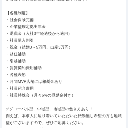
【各種制度】

・社会保険完備

・企業型確定拠出年金

・退職金（入社3年経過後から適用）

・社員購入割引

・祝金（結婚3～5万円、出産3万円）

・赴任補助

・引越補助

・賃貸契約費用補助

・各種表彰

・月間MVP店舗には報奨金あり

・社員紹介雇用

・社員持株会（月々6%の奨励金付き）

✅グローバル型、中域型、地域型の働き方あり！

例えば、本求人に辿り着いていただいた転勤無し希望の方も地域
型がございますので、ぜひご応募ください。
