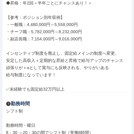
◆昇格：年2回＜半年ごとにチャンスあり！＞

【参考：ポジション別年収例】 

・一般職：4,480,000円～5,558,000円 

・チーフ職：5,782,000円～8,232,000円 

・副店長職：7,154,000円～9,016,000円

インセンティブ制度を廃止し、固定給メインの制度へ変更。 

安定した高収入＋定期的な昇給と昇格で給与アップのチャンス 

頑張りが＋αとして賞与にも反映される、やりがいある 

給与制度になっています！

✅未経験でも固定給32万円以上
勤務時間
シフト制

勤務時間・曜日: 

8：30 ～20：30の間でシフト制（実働8時間）
