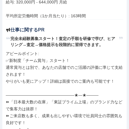
給与: 320,000円 - 644,000円 月給

平均所定労働時間（1か月当たり）: 163時間
仕事に関するPR
完全未経験募集スタート！査定の手順を研修で学び、ヒア
リング→査定→価格提示を段階的に習得できます。
アピールポイント: 

✅新制度「チーム賞与」スタート！

通常賞与とは別で、あなたの店舗でのご活躍の評価に準じて支給
されます！

やりがいも更にアップ！詳細は面接でのご案内も可能です！

―――――――――――――――――★―★――― 

⏩️「日本最大数の在庫」「東証プライム上場」のブランド力など
で集客力は抜群！ 

⏩️ご来店数も多く、成果も出しやすい環境で社員同士の雰囲気も
良好です！ 
