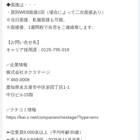
◆面接は・・・

・原則WEB面接1回（場合によって二次面接あり）

※当日面接、私服面接も可能。

※面接後、1週間程で合否をご連絡致します。

【お問い合せ先】

キャリア採用課：0120-795-018

✅企業情報

株式会社ネクステージ

〒460-0008

愛知県名古屋市中区栄四丁目1-1

中日ビル15階

✅クチコミ情報

https://kai-z.net/companies/nextage/?type=env

⏩️従業員9,000名以上（平均年齢30歳）

⏩️売上高6,520億円（2025年11月決算）
