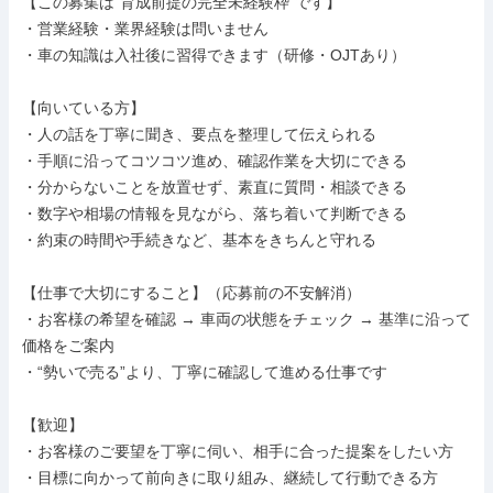
【この募集は“育成前提の完全未経験枠”です】

・営業経験・業界経験は問いません

・車の知識は入社後に習得できます（研修・OJTあり）

【向いている方】

・人の話を丁寧に聞き、要点を整理して伝えられる

・手順に沿ってコツコツ進め、確認作業を大切にできる

・分からないことを放置せず、素直に質問・相談できる

・数字や相場の情報を見ながら、落ち着いて判断できる

・約束の時間や手続きなど、基本をきちんと守れる

【仕事で大切にすること】（応募前の不安解消）

・お客様の希望を確認 → 車両の状態をチェック → 基準に沿って
価格をご案内

・“勢いで売る”より、丁寧に確認して進める仕事です

【歓迎】

・お客様のご要望を丁寧に伺い、相手に合った提案をしたい方

・目標に向かって前向きに取り組み、継続して行動できる方
