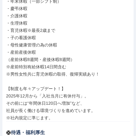
・年末休暇（一部シフト制）

・慶弔休暇

・介護休暇

・生理休暇

・育児休暇※最長2歳まで

・子の看護休暇

・母性健康管理の為の休暇

・産前産後休暇

（産前休暇8週間・産後休暇8週間）

※産前特別有給休暇14日間含む

※男性女性共に育児休暇の取得、復帰実績あり！

【制度も年々アップデート！】

2025年12月から「入社当月に有休付与」。

その前には“年間休日120日へ増加”など、

社員が長く働ける環境づくりを進めています。

※社内規定に準じます。
待遇・福利厚生