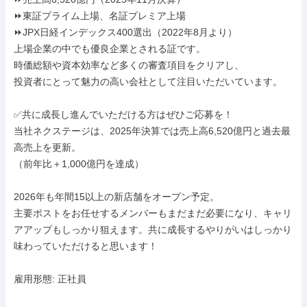
⏩️東証プライム上場、名証プレミア上場

⏩️JPX日経インデックス400選出（2022年8月より）

上場企業の中でも優良企業とされる証です。

時価総額や資本効率など多くの審査項目をクリアし、

投資者にとって魅力の高い会社として注目いただいています。

✅共に成長し進んでいただける方はぜひご応募を！

当社ネクステージは、2025年決算では売上高6,520億円と過去最
高売上を更新。

（前年比＋1,000億円を達成）

2026年も年間15以上の新店舗をオープン予定。

主要ポストをお任せするメンバーもまだまだ必要になり、キャリ
アアップもしっかり狙えます。共に成長するやりがいはしっかり
味わっていただけると思います！

雇用形態: 正社員
