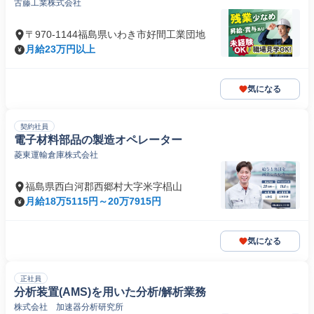
古藤工業株式会社
〒970-1144福島県いわき市好間工業団地
月給23万円以上
気になる
契約社員
電子材料部品の製造オペレーター
菱東運輸倉庫株式会社
福島県西白河郡西郷村大字米字椙山
月給18万5115円～20万7915円
気になる
正社員
分析装置(AMS)を用いた分析/解析業務
株式会社 加速器分析研究所