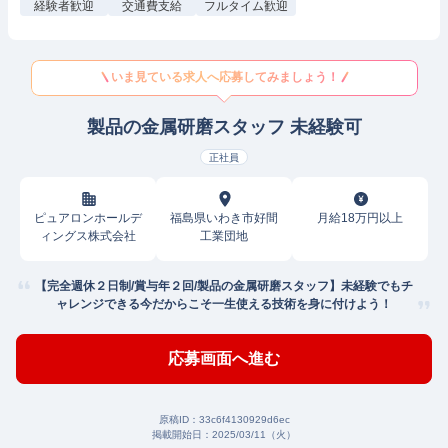
経験者歓迎
交通費支給
フルタイム歓迎
いま見ている求人へ応募してみましょう！
製品の金属研磨スタッフ 未経験可
正社員
ピュアロンホールデ
福島県いわき市好間
月給18万円以上
ィングス株式会社
工業団地
【完全週休２日制/賞与年２回/製品の金属研磨スタッフ】未経験でもチ
ャレンジできる今だからこそ一生使える技術を身に付けよう！
応募画面へ進む
原稿ID：
33c6f4130929d6ec
掲載開始日：
2025/03/11（火）