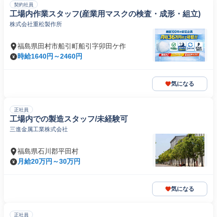
契約社員
工場内作業スタッフ(産業用マスクの検査・成形・組立)
株式会社重松製作所
福島県田村市船引町船引字卯田ケ作
時給1640円～2460円
気になる
正社員
工場内での製造スタッフ/未経験可
三進金属工業株式会社
福島県石川郡平田村
月給20万円～30万円
気になる
正社員