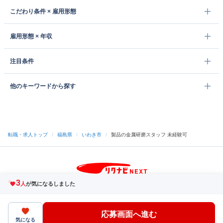
こだわり条件 × 雇用形態
雇用形態 × 年収
注目条件
他のキーワードから探す
転職・求人トップ
/
福島県
/
いわき市
/
製品の金属研磨スタッフ 未経験可
3
サイトトップへ
人
が気になるしました
中途採用をご検討の企業様
利用規約・プライバシーポリシー
サイトマップ
ヘルプ・お問い合わせ
応募画面へ進む
（C）Indeed Inc.
気になる