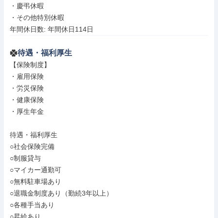
・慶弔休暇

・その他特別休暇

年間休日数: 年間休日114日
待遇・福利厚生
【保険制度】

・雇用保険

・労災保険

・健康保険

・厚生年金

待遇・福利厚生

○社会保険完備

○制服貸与

○マイカー通勤可

○無料駐車場あり

○退職金制度あり（勤続3年以上）

○各種手当あり

○昇給あり
