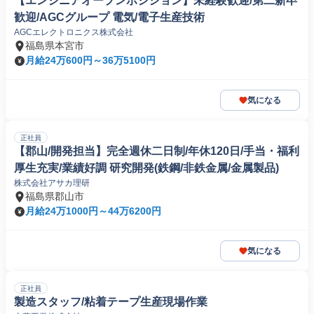
【エンジニアオープンポジション】未経験歓迎/第二新卒
歓迎/AGCグループ 電気/電子生産技術
AGCエレクトロニクス株式会社
福島県本宮市
月給24万600円～36万5100円
気になる
正社員
【郡山/開発担当】完全週休二日制/年休120日/手当・福利
厚生充実/業績好調 研究開発(鉄鋼/非鉄金属/金属製品)
株式会社アサカ理研
福島県郡山市
月給24万1000円～44万6200円
気になる
正社員
製造スタッフ/粘着テープ生産現場作業