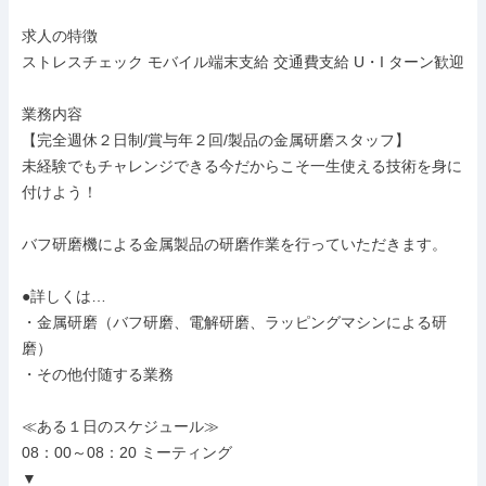
求人の特徴

ストレスチェック モバイル端末支給 交通費支給 U・I ターン歓迎

業務内容

【完全週休２日制/賞与年２回/製品の金属研磨スタッフ】

未経験でもチャレンジできる今だからこそ一生使える技術を身に
付けよう！

バフ研磨機による金属製品の研磨作業を行っていただきます。

●詳しくは…

・金属研磨（バフ研磨、電解研磨、ラッピングマシンによる研
磨）

・その他付随する業務

≪ある１日のスケジュール≫

08：00～08：20 ミーティング

▼
