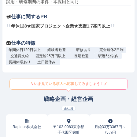
仕事に関するPR
年休128★国家プロジェクト企業★支援1.7兆円以上
仕事の特徴
年間休日120日以上
経験者歓迎
研修あり
完全週休2日制
交通費支給
固定給25万円以上
長期歓迎
駅近5分以内
長期休暇あり
土日祝休み
いま見ている求人へ応募してみましょう！
戦略企画・経営企画
正社員
Rapidus株式会社
〒102-0083東京都
月給33万3367円～
千代田区麹町
75万円