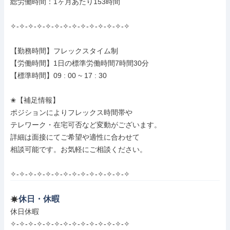
総労働時間：1ヶ月あたり153時間

✧-✧-✧-✧-✧-✧-✧-✧-✧-✧-✧-✧-✧-✧

【勤務時間】フレックスタイム制

【労働時間】1日の標準労働時間7時間30分

【標準時間】09 : 00 ~ 17 : 30

✬【補足情報】

ポジションによりフレックス時間帯や

テレワーク・在宅可否など変動がございます。

詳細は面接にてご希望や適性に合わせて

相談可能です。お気軽にご相談ください。

✧-✧-✧-✧-✧-✧-✧-✧-✧-✧-✧-✧-✧-✧
休日・休暇
休日休暇

✧-✧-✧-✧-✧-✧-✧-✧-✧-✧-✧-✧-✧-✧
