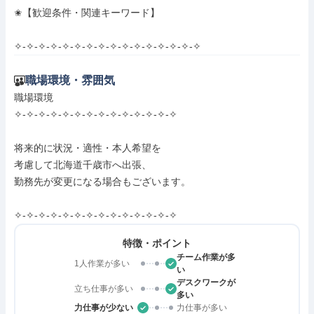
✬【歓迎条件・関連キーワード】

✧-✧-✧-✧-✧-✧-✧-✧-✧-✧-✧-✧-✧-✧-✧-✧
職場環境・雰囲気
職場環境

✧-✧-✧-✧-✧-✧-✧-✧-✧-✧-✧-✧-✧-✧

将来的に状況・適性・本人希望を

考慮して北海道千歳市へ出張、

勤務先が変更になる場合もございます。

✧-✧-✧-✧-✧-✧-✧-✧-✧-✧-✧-✧-✧-✧
特徴・ポイント
チーム作業が多
1人作業が多い
い
デスクワークが
立ち仕事が多い
多い
力仕事が少ない
力仕事が多い