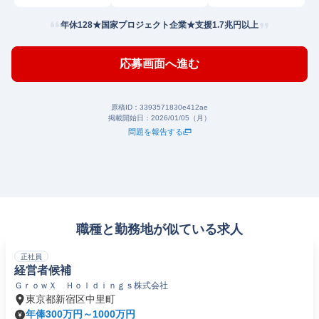
年休128★国家プロジェクト企業★支援1.7兆円以上
応募画面へ進む
原稿ID：
3393571830e412ae
掲載開始日：
2026/01/05（月）
問題を報告する
職種と勤務地が似ている求人
正社員
経営者候補
ＧｒｏｗＸ Ｈｏｌｄｉｎｇｓ株式会社
東京都新宿区中里町
年俸300万円～1000万円