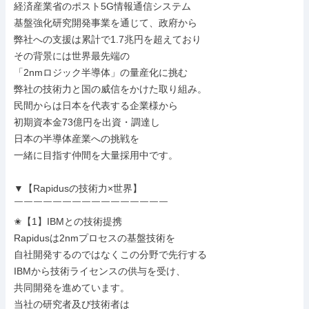
経済産業省のポスト5G情報通信システム

基盤強化研究開発事業を通じて、政府から

弊社への支援は累計で1.7兆円を超えており

その背景には世界最先端の

「2nmロジック半導体」の量産化に挑む

弊社の技術力と国の威信をかけた取り組み。

民間からは日本を代表する企業様から

初期資本金73億円を出資・調達し

日本の半導体産業への挑戦を

一緒に目指す仲間を大量採用中です。

▼【Rapidusの技術力×世界】

￣￣￣￣￣￣￣￣￣￣￣￣￣￣￣￣

✬【1】IBMとの技術提携

Rapidusは2nmプロセスの基盤技術を

自社開発するのではなくこの分野で先行する

IBMから技術ライセンスの供与を受け、

共同開発を進めています。

当社の研究者及び技術者は
