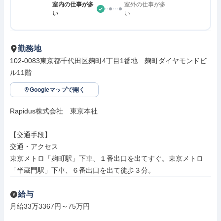
室内の仕事が多
室外の仕事が多
い
い
勤務地
102-0083東京都千代田区麹町4丁目1番地　麹町ダイヤモンドビ
ル11階
Googleマップで開く
Rapidus株式会社　東京本社

【交通手段】

交通・アクセス

東京メトロ「麹町駅」下車、１番出口を出てすぐ。東京メトロ
「半蔵門駅」下車、６番出口を出て徒歩３分。
給与
月給33万3367円～75万円
