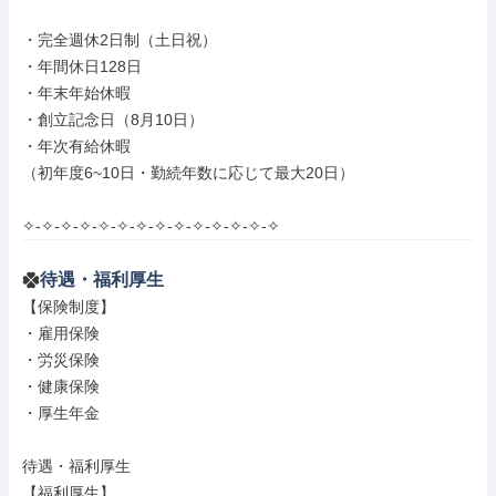
・完全週休2日制（土日祝）

・年間休日128日

・年末年始休暇

・創立記念日（8月10日）

・年次有給休暇

（初年度6~10日・勤続年数に応じて最大20日）

✧-✧-✧-✧-✧-✧-✧-✧-✧-✧-✧-✧-✧-✧
待遇・福利厚生
【保険制度】

・雇用保険

・労災保険

・健康保険

・厚生年金

待遇・福利厚生

【福利厚生】
