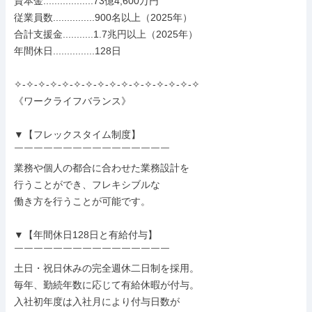
資本金..................73億4,600万円

従業員数...............900名以上（2025年）

合計支援金...........1.7兆円以上（2025年）

年間休日...............128日

✧-✧-✧-✧-✧-✧-✧-✧-✧-✧-✧-✧-✧-✧-✧-✧

《ワークライフバランス》

▼【フレックスタイム制度】

￣￣￣￣￣￣￣￣￣￣￣￣￣￣￣￣

業務や個人の都合に合わせた業務設計を

行うことができ、フレキシブルな

働き方を行うことが可能です。

▼【年間休日128日と有給付与】

￣￣￣￣￣￣￣￣￣￣￣￣￣￣￣￣

土日・祝日休みの完全週休二日制を採用。

毎年、勤続年数に応じて有給休暇が付与。

入社初年度は入社月により付与日数が
