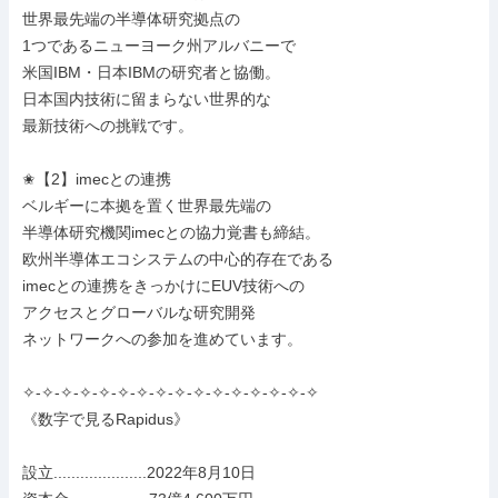
世界最先端の半導体研究拠点の

1つであるニューヨーク州アルバニーで

米国IBM・日本IBMの研究者と協働。

日本国内技術に留まらない世界的な

最新技術への挑戦です。

✬【2】imecとの連携

ベルギーに本拠を置く世界最先端の

半導体研究機関imecとの協力覚書も締結。

欧州半導体エコシステムの中心的存在である

imecとの連携をきっかけにEUV技術への

アクセスとグローバルな研究開発

ネットワークへの参加を進めています。

✧-✧-✧-✧-✧-✧-✧-✧-✧-✧-✧-✧-✧-✧-✧-✧

《数字で見るRapidus》

設立.....................2022年8月10日
