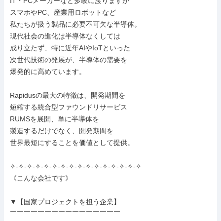
IT・PCメーカーなど多岐に渡りますが

スマホやPC、産業用ロボットなど

私たちが扱う製品に必要不可欠な半導体。

現代社会の進化は半導体なくしては

成り立たず、特に近年AIやIoTといった

次世代技術の発展が、半導体の需要を

爆発的に高めています。

Rapidusの最大の特徴は、開発期間を

短縮する統合型ファウンドリサービス

RUMSを展開、単に半導体を

製造するだけでなく、開発期間を

世界最短にすることを価値として提供。

✧-✧-✧-✧-✧-✧-✧-✧-✧-✧-✧-✧-✧-✧-✧-✧

《こんな会社です》

▼【国家プロジェクトを担う企業】

￣￣￣￣￣￣￣￣￣￣￣￣￣￣￣￣
