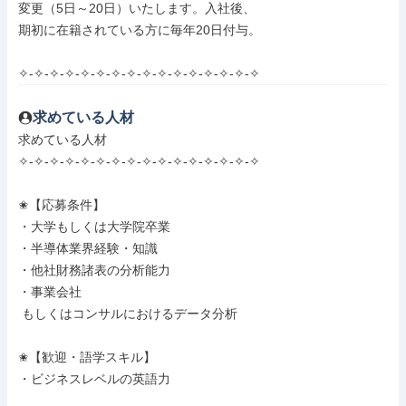
変更（5日～20日）いたします。入社後、

期初に在籍されている方に毎年20日付与。

✧-✧-✧-✧-✧-✧-✧-✧-✧-✧-✧-✧-✧-✧-✧-✧
求めている人材
求めている人材

✧-✧-✧-✧-✧-✧-✧-✧-✧-✧-✧-✧-✧-✧-✧-✧

✬【応募条件】

・大学もしくは大学院卒業

・半導体業界経験・知識

・他社財務諸表の分析能力

・事業会社

 もしくはコンサルにおけるデータ分析

✬【歓迎・語学スキル】

・ビジネスレベルの英語力
