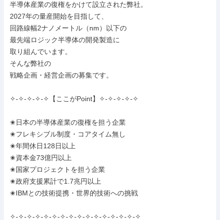
半導体産業の復権をかけて設立された弊社。

2027年の量産開始を目指して、

回路線幅2ナノメートル（nm）以下の

最先端ロジック半導体の開発製造に

取り組んでいます。

そんな弊社の

戦略企画・経営企画の募集です。

✧-✧-✧-✧-✧【ここがPoint】✧-✧-✧-✧-✧

✬日本の半導体産業の復権を担う企業

✬フレキシブル制度・コアタイム無し

✬年間休日128日以上

✬資本金73億円以上

✬国家プロジェクトを担う企業

✬政府支援累計で1.7兆円以上

✬IBMとの技術提携・世界的技術への挑戦

✧-✧-✧-✧-✧-✧-✧-✧-✧-✧-✧-✧-✧-✧-✧-✧
