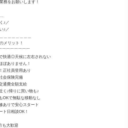
業務をお願いします！



♪／

♪／

＿＿＿＿＿＿＿＿

のメリット！

￣￣￣￣￣￣￣￣

で快適◎天候に左右されない

ほぼありません！

！正社員登用あり

社会保険完備

交通費全額支給

近く♪帰りに買い物も♪

もOKで無駄な移動なし

修ありで安心スタート

ート日相談OK！

方も大歓迎
