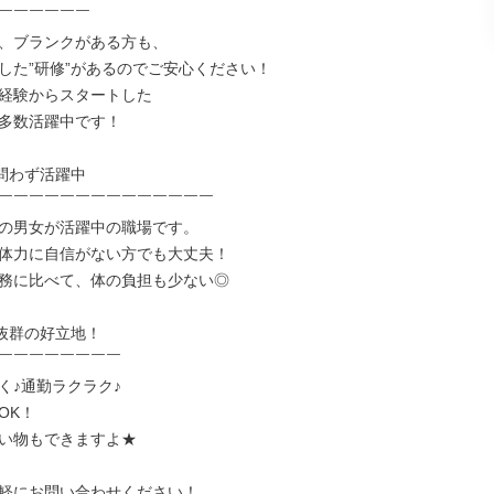
￣￣￣￣￣￣

、ブランクがある方も、

した”研修”があるのでご安心ください！

経験からスタートした

多数活躍中です！

問わず活躍中

￣￣￣￣￣￣￣￣￣￣￣￣￣￣

の男女が活躍中の職場です。

体力に自信がない方でも大丈夫！

務に比べて、体の負担も少ない◎

抜群の好立地！

￣￣￣￣￣￣￣￣

く♪通勤ラクラク♪

K！

い物もできますよ★

軽にお問い合わせください！