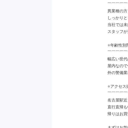
￣￣￣￣￣
異業種の方
しっかりと
当社では未
スタッフが
⭐年齢性別
￣￣￣￣￣
幅広い世代
屋内なので
外の警備業
⭐アクセス
￣￣￣￣￣
名古屋駅近
直行直帰もO
帰りはお買
まずはお気