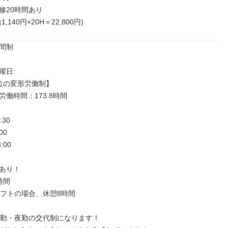
20時間あり

,140円×20H＝22,800円)
間制

日: 

位の変形労働制】

働時間：173.8時間

:30　

0

:00

あり！

間

シフトの場合、休憩8時間

日勤・夜勤の交代制になります！
