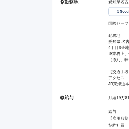
愛知県名古
勤務地
Goo
国際セーフ
勤務地: 

愛知県 名古
4丁目6番地17号	名古屋ビ
※業務上、
（原則、転
【交通手段】
アクセス: 

JR東海道本
給与
月給19万81
給与: 

【雇用形態】
契約社員
