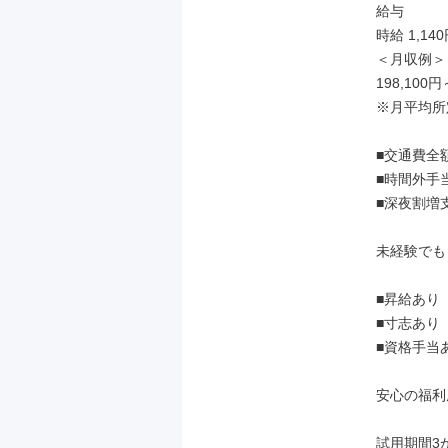
給与

時給 1,140
＜月収例＞

198,100円
※月平均所定
■交通費全額
■時間外手
■深夜割増支
未経験でも
■昇給あり

■寸志あり

■資格手当
安心の福利
試用期間3か