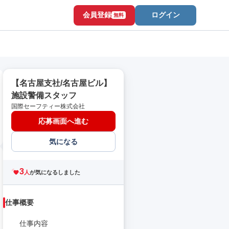
会員登録
ログイン
無料
【名古屋支社/名古屋ビル】
施設警備スタッフ
国際セーフティー株式会社
応募画面へ進む
気になる
3
人
が気になるしました
仕事概要
仕事内容