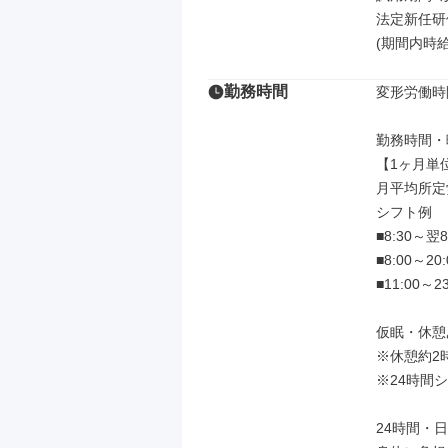
法定新任研修
(期間内時給1
勤務時間
変形労働時
勤務時間・曜
【1ヶ月単
月平均所定労
シフト例

■8:30～翌8
■8:00～20:0
■11:00～23
仮眠・休憩
※休憩約2時
※24時間
24時間・