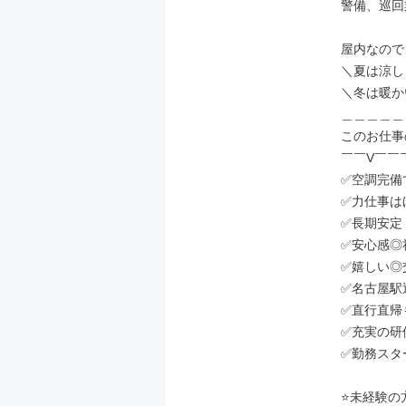
警備、巡回
屋内なので…
＼夏は涼しく
＼冬は暖かい
＿＿＿＿＿
このお仕事
￣￣V￣￣
✅空調完備
✅力仕事は
✅長期安定
✅安心感◎
✅嬉しい◎
✅名古屋駅
✅直行直帰
✅充実の研
✅勤務スタ
⭐未経験の