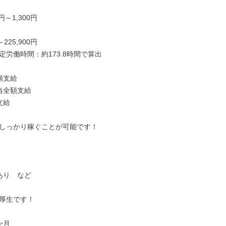
円～1,300円

～225,900円

労働時間：約173.8時間で算出

支給

当全額支給

給

しっかり稼ぐことが可能です！

あり　など

厚生です！

月
