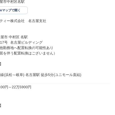
屋市中村区名駅
gleマップで開く
ティー株式会社　名古屋支社

屋市 中村区 名駅

ルディング

他勤務地へ配置転換の可能性あり

居を伴う配置転換はございません）



線(浜松～岐阜) 名古屋駅 徒歩5分(ユニモール直結)
00円～22万5900円


