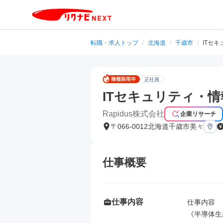
転職・求人トップ
/
北海道
/
千歳市
/
ITセ
正社員
ITセキュリティ・
Rapidus株式会社
企業リサーチ
〒066-0012北海道千歳市美々
仕事概要
仕事内容
仕事内容

《半導体生