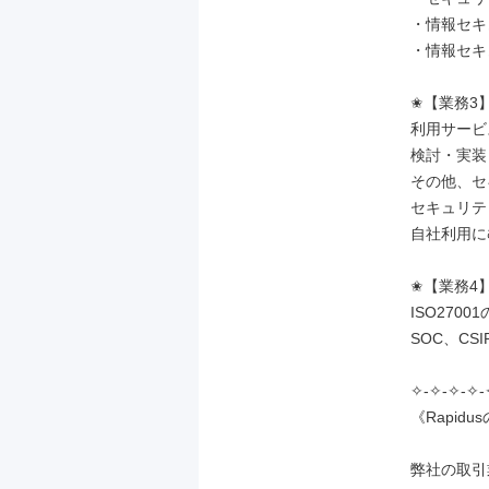
・情報セキ
・情報セキ
✬【業務3】
利用サービ
検討・実装
その他、セ
セキュリテ
自社利用に
✬【業務4】
ISO2700
SOC、CS
✧-✧-✧-✧-
《Rapid
弊社の取引