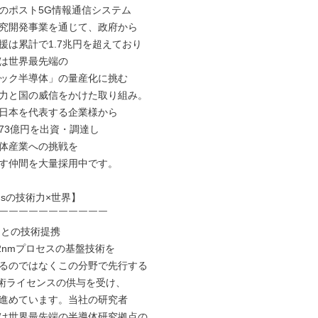
のポスト5G情報通信システム

究開発事業を通じて、政府から

援は累計で1.7兆円を超えており

は世界最先端の

ジック半導体」の量産化に挑む

力と国の威信をかけた取り組み。

日本を代表する企業様から

73億円を出資・調達し

体産業への挑戦を

す仲間を大量採用中です。

dusの技術力×世界】

￣￣￣￣￣￣￣￣￣￣￣

Mとの技術提携

sは2nmプロセスの基盤技術を

るのではなくこの分野で先行する

技術ライセンスの供与を受け、

進めています。当社の研究者

は世界最先端の半導体研究拠点の
