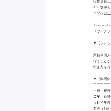
従業員数.....
合計支援金...
年間休日.......
✧-✧-✧-✧-
《ワークラ
▼【フレッ
￣￣￣￣￣
業務や個人
行うことが
働き方を行
▼【年間休
￣￣￣￣￣
土日・祝日
毎年、勤続
入社初年度
変更（5日