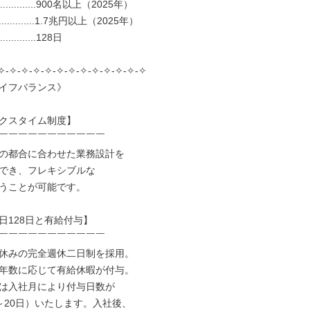
............900名以上（2025年）

..........1.7兆円以上（2025年）

..........128日

✧-✧-✧-✧-✧-✧-✧-✧-✧-✧-✧-✧-✧

イフバランス》

クスタイム制度】

￣￣￣￣￣￣￣￣￣￣￣

の都合に合わせた業務設計を

でき、フレキシブルな

うことが可能です。

日128日と有給付与】

￣￣￣￣￣￣￣￣￣￣￣

休みの完全週休二日制を採用。

年数に応じて有給休暇が付与。

は入社月により付与日数が

～20日）いたします。入社後、
