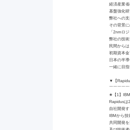
経済産業省
基盤強化研
弊社への支
その背景に
「2nmロ
弊社の技術
民間からは
初期資本金
日本の半導
一緒に目指
▼【Rapi
￣￣￣￣￣
✬【1】IB
Rapidu
自社開発す
IBMから
共同開発を
及び技術者