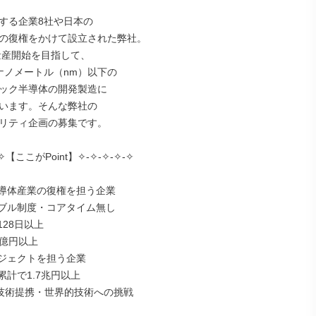
する企業8社や日本の

の復権をかけて設立された弊社。

量産開始を目指して、

ナノメートル（nm）以下の

ック半導体の開発製造に

います。そんな弊社の

リティ企画の募集です。

-✧【ここがPoint】✧-✧-✧-✧-✧

導体産業の復権を担う企業

ブル制度・コアタイム無し

28日以上

億円以上

ジェクトを担う企業

計で1.7兆円以上

の技術提携・世界的技術への挑戦
