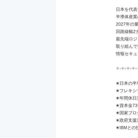
日本を代表
半導体産業
2027年の
回路線幅2
最先端ロジ
取り組んで
情報セキュ
✧-✧-✧-✧
✬日本の半
✬フレキシ
✬年間休日1
✬資本金73
✬国家プロ
✬政府支援累
✬IBMと