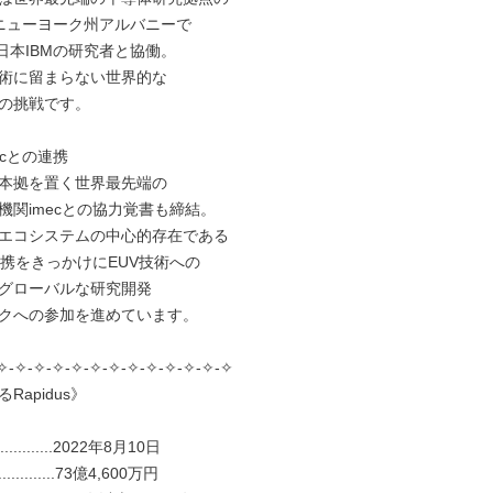
ニューヨーク州アルバニーで

日本IBMの研究者と協働。

術に留まらない世界的な

の挑戦です。

ecとの連携

本拠を置く世界最先端の

機関imecとの協力覚書も締結。

エコシステムの中心的存在である

連携をきっかけにEUV技術への

グローバルな研究開発

クへの参加を進めています。

✧-✧-✧-✧-✧-✧-✧-✧-✧-✧-✧-✧-✧

apidus》

..............2022年8月10日

............73億4,600万円
