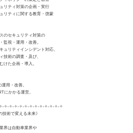
ュリティ対策の企画・実行

ュリティに関する教育・啓蒙



スのセキュリティ対策の

・監視・運用・改善。

キュリティインシデント対応。

ィ技術の調査・及び、

むけた企画・導入。



1の運用・改善。

IRTにかかる運営。

✧-✧-✧-✧-✧-✧-✧-✧-✧-✧-✧-✧-✧

usの技術で変える未来》

業界は自動車業界や
