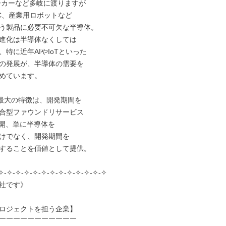
メーカーなど多岐に渡りますが

C、産業用ロボットなど

う製品に必要不可欠な半導体。

進化は半導体なくしては

特に近年AIやIoTといった

の発展が、半導体の需要を

めています。

sの最大の特徴は、開発期間を

合型ファウンドリサービス

展開、単に半導体を

けでなく、開発期間を

することを価値として提供。

✧-✧-✧-✧-✧-✧-✧-✧-✧-✧-✧-✧-✧

社です》

ロジェクトを担う企業】

￣￣￣￣￣￣￣￣￣￣￣
