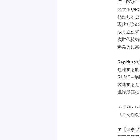
IT・PC
スマホやP
私たちが扱
現代社会の
成り立たず、
次世代技術
爆発的に高
Rapidu
短縮する統
RUMSを
製造するだ
世界最短に
✧-✧-✧-✧-
《こんな会
▼【国家プ
￣￣￣￣￣