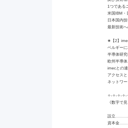
1つである
米国IBM・
日本国内技
最新技術へ
✬【2】im
ベルギーに
半導体研究
欧州半導体
imecとの
アクセスと
ネットワー
✧-✧-✧-✧-
《数字で見るR
設立.........
資本金........