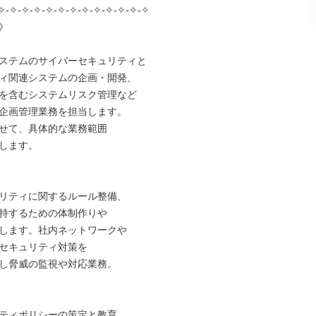
✧-✧-✧-✧-✧-✧-✧-✧-✧-✧-✧-✧-✧



ステムのサイバーセキュリティと

ィ関連システムの企画・開発、

を含むシステムリスク管理など

企画管理業務を担当します。

せて、具体的な業務範囲

します。



リティに関するルール整備、

持するための体制作りや

します。社内ネットワークや

セキュリティ対策を

し脅威の監視や対応業務。



ティポリシーの策定と教育
