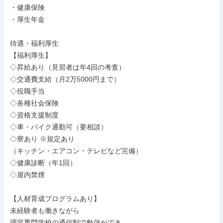
・健康保険

・厚生年金

待遇・福利厚生

【福利厚生】

◇昇給あり（見習者は年4回の考査）

◇交通費支給（月2万5000円まで）

◇役職手当

◇各種社会保険

◇資格支援制度

◇車・バイク通勤可（要相談）

◇寮あり ※規定あり

（キッチン・エアコン・テレビなど完備）

◇健康診断（年1回）

◇屋内禁煙

【人材育成プログラムあり】

未経験者も働きながら

理容専門学校の通信制で勉強ができ、
