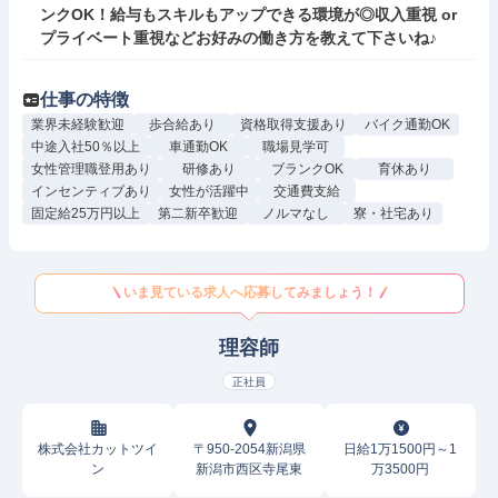
ンクOK！給与もスキルもアップできる環境が◎収入重視 or 
プライベート重視などお好みの働き方を教えて下さいね♪
仕事の特徴
業界未経験歓迎
歩合給あり
資格取得支援あり
バイク通勤OK
中途入社50％以上
車通勤OK
職場見学可
女性管理職登用あり
研修あり
ブランクOK
育休あり
インセンティブあり
女性が活躍中
交通費支給
固定給25万円以上
第二新卒歓迎
ノルマなし
寮・社宅あり
いま見ている求人へ応募してみましょう！
理容師
正社員
株式会社カットツイ
〒950-2054新潟県
日給1万1500円～1
ン
新潟市西区寺尾東
万3500円