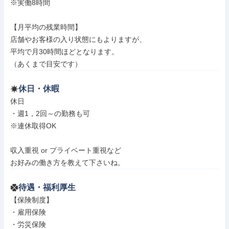
※実働8時間

【月平均の残業時間】

店舗やお客様の入り状態にもよりますが、

平均で月30時間ほどとなります。

（あくまで目安です）
休日・休暇
休日

・週1，2回～の勤務も可

※連休取得OK

収入重視 or プライベート重視など

お好みの働き方を教えて下さいね。
待遇・福利厚生
【保険制度】

・雇用保険

・労災保険
