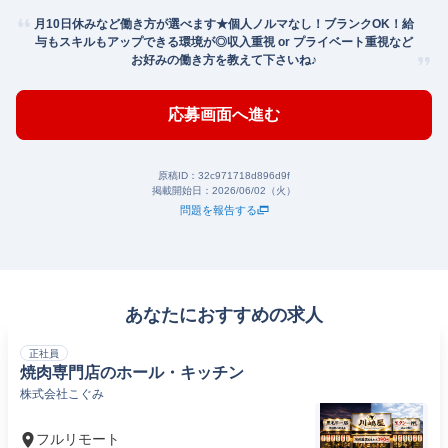
月10日休みなど働き方が選べます★個人ノルマなし！ブランクOK！給
与もスキルもアップできる環境が◎収入重視 or プライベート重視など
お好みの働き方を教えて下さいね♪
応募画面へ進む
原稿ID：
32c971718d896d9f
掲載開始日：
2026/06/02（火）
問題を報告する
あなたにおすすめの求人
正社員
焼肉専門店のホール・キッチン
株式会社こぐみ
フルリモート