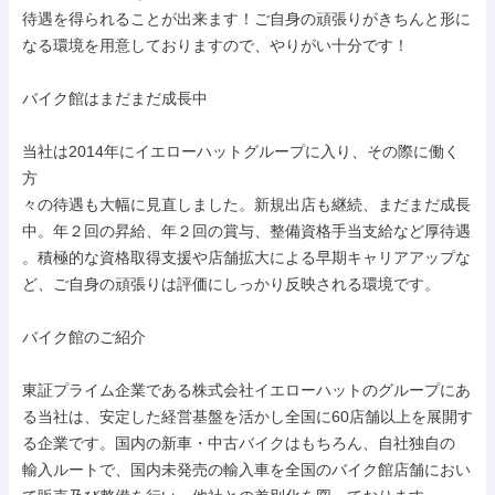
待遇を得られることが出来ます！ご自身の頑張りがきちんと形に

なる環境を用意しておりますので、やりがい十分です！

バイク館はまだまだ成長中

当社は2014年にイエローハットグループに入り、その際に働く
方

々の待遇も大幅に見直しました。新規出店も継続、まだまだ成長

中。年２回の昇給、年２回の賞与、整備資格手当支給など厚待遇

。積極的な資格取得支援や店舗拡大による早期キャリアアップな

ど、ご自身の頑張りは評価にしっかり反映される環境です。

バイク館のご紹介

東証プライム企業である株式会社イエローハットのグループにあ

る当社は、安定した経営基盤を活かし全国に60店舗以上を展開す

る企業です。国内の新車・中古バイクはもちろん、自社独自の

輸入ルートで、国内未発売の輸入車を全国のバイク館店舗におい
