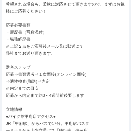
希望される場合も、柔軟に対応させて頂きますので、まずはお気
軽にご応募ください！

応募必要書類

・履歴書（写真添付）

・職務経歴書

※上記２点をご応募後メール又は郵送にて

弊社までお送り頂きます。

選考ステップ

応募⇒書類選考⇒１次面接(オンライン面接)

⇒適性検査(郵送)⇒内定

※内定までの目安

応募から内定まで約3～4週間前後要します

立地情報

●バイク館甲府店アクセス●

JR「甲府駅」からバスで17分。甲府駅バスタ

ーミナルから山梨交通バス「徳行南」停留所
