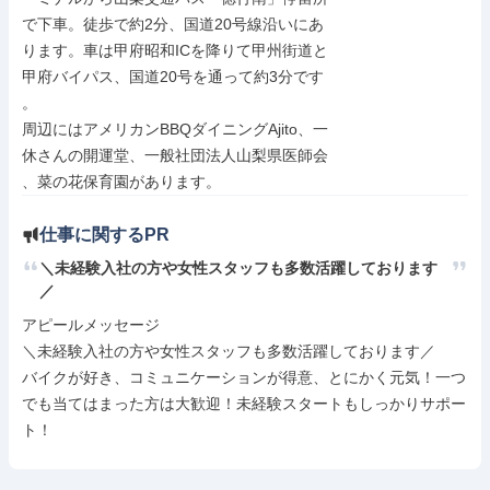
で下車。徒歩で約2分、国道20号線沿いにあ

ります。車は甲府昭和ICを降りて甲州街道と

甲府バイパス、国道20号を通って約3分です

。

周辺にはアメリカンBBQダイニングAjito、一

休さんの開運堂、一般社団法人山梨県医師会

、菜の花保育園があります。
仕事に関するPR
＼未経験入社の方や女性スタッフも多数活躍しております
／
アピールメッセージ

＼未経験入社の方や女性スタッフも多数活躍しております／

バイクが好き、コミュニケーションが得意、とにかく元気！一つ
でも当てはまった方は大歓迎！未経験スタートもしっかりサポー
ト！