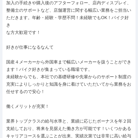
加入の手続きや購入後のアフターフォロー、店内ディスプレイ、

整備士のサポートなど、店舗運営に関する幅広い業務をご担当い

ただきます。年齢・経験・学歴不問！未経験でもOK！バイク好
き

な方大歓迎です！

好きが仕事になるなんて

国産４メーカーから外国車まで幅広いメーカーを扱うことができ

ます！バイク好きが集まっている職場です。

未経験からでも、本社での基礎研修や先輩からのサポート制度の

充実によりしっかりと知識を身に着けていただいてから業務をお

任せするので安心！

働くメリットが充実！

業界トップクラスの給与水準と、業績に応じたボーナスを年２回

支給しており、将来を見据えた働き方が可能です！いくつかある

キャリアコースを選ぶことが出来、実績次第では非常に高い給与
