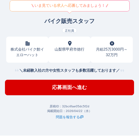
いま見ている求人へ応募してみましょう！
バイク販売スタッフ
正社員
株式会社バイク館イ
山梨県甲府市徳行
月給25万3000円～
エローハット
32万円
＼未経験入社の方や女性スタッフも多数活躍しております／
応募画面へ進む
原稿ID：
32bc4fae05dc5f2d
掲載開始日：
2026/04/22（水）
問題を報告する