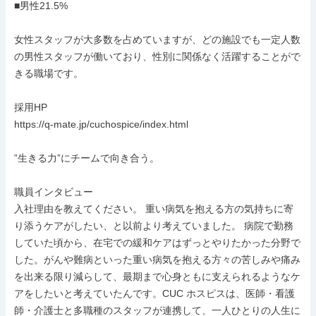
■男性21.5%

女性スタッフが大多数を占めていますが、どの施設でも一定人数
の男性スタッフが働いており、性別に関係なく活躍することがで
きる職場です。

採用HP

https://q-mate.jp/cuchospice/index.html

”生きる力”にチームで向き合う。

職員インタビュー

入社理由を教えてください。 重い病気を抱える方の気持ちに寄
り添うケアがしたい、と以前より考えていました。 病院で勤務
していた頃から、在宅での緩和ケアはずっとやりたかった分野で
した。がんや難病といった重い病気を抱える方々の苦しみや痛み
を出来る限り減らして、最期まで心身ともに支えられるようなケ
アをしたいと考えていたんです。CUC ホスピスは、医師・看護
師・介護士と多職種のスタッフが連携して、一人ひとりの人生に