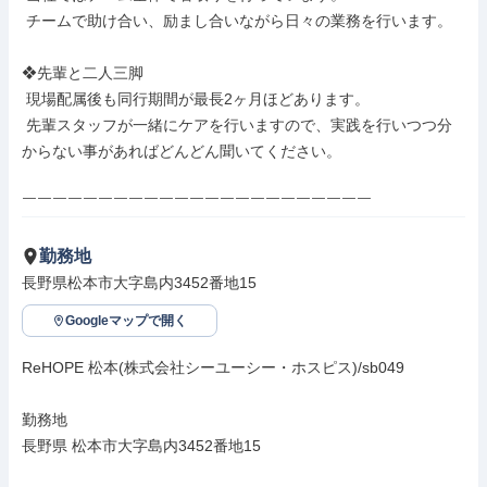
 チームで助け合い、励まし合いながら日々の業務を行います。

❖先輩と二人三脚

 現場配属後も同行期間が最長2ヶ月ほどあります。

 先輩スタッフが一緒にケアを行いますので、実践を行いつつ分
からない事があればどんどん聞いてください。

￣￣￣￣￣￣￣￣￣￣￣￣￣￣￣￣￣￣￣￣￣￣￣
勤務地
長野県松本市大字島内3452番地15
Googleマップで開く
ReHOPE 松本(株式会社シーユーシー・ホスピス)/sb049

勤務地

長野県 松本市大字島内3452番地15
