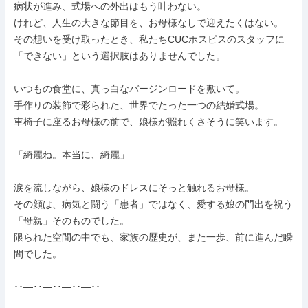
病状が進み、式場への外出はもう叶わない。

けれど、人生の大きな節目を、お母様なしで迎えたくはない。

その想いを受け取ったとき、私たちCUCホスピスのスタッフに
「できない」という選択肢はありませんでした。

いつもの食堂に、真っ白なバージンロードを敷いて。

手作りの装飾で彩られた、世界でたった一つの結婚式場。

車椅子に座るお母様の前で、娘様が照れくさそうに笑います。

「綺麗ね。本当に、綺麗」

涙を流しながら、娘様のドレスにそっと触れるお母様。

その顔は、病気と闘う「患者」ではなく、愛する娘の門出を祝う
「母親」そのものでした。

限られた空間の中でも、家族の歴史が、また一歩、前に進んだ瞬
間でした。

･･―･･―･･―･･―･･
