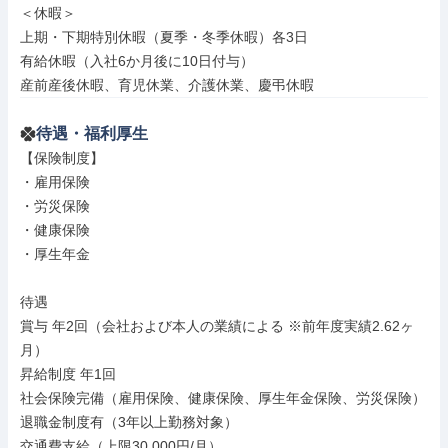
＜休暇＞

上期・下期特別休暇（夏季・冬季休暇）各3日

有給休暇（入社6か月後に10日付与）

産前産後休暇、育児休業、介護休業、慶弔休暇
待遇・福利厚生
【保険制度】

・雇用保険

・労災保険

・健康保険

・厚生年金

待遇

賞与 年2回（会社および本人の業績による ※前年度実績2.62ヶ
月）

昇給制度 年1回

社会保険完備（雇用保険、健康保険、厚生年金保険、労災保険）

退職金制度有（3年以上勤務対象）

交通費支給（上限30,000円/月）
