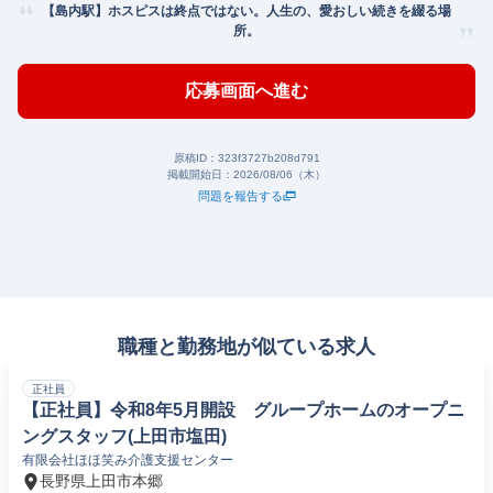
【島内駅】ホスピスは終点ではない。人生の、愛おしい続きを綴る場
所。
応募画面へ進む
原稿ID：
323f3727b208d791
掲載開始日：
2026/08/06（木）
問題を報告する
職種と勤務地が似ている求人
正社員
【正社員】令和8年5月開設 グループホームのオープニ
ングスタッフ(上田市塩田)
有限会社ほほ笑み介護支援センター
長野県上田市本郷