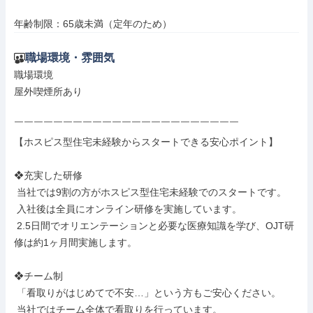
年齢制限：65歳未満（定年のため）
職場環境・雰囲気
職場環境

屋外喫煙所あり

￣￣￣￣￣￣￣￣￣￣￣￣￣￣￣￣￣￣￣￣￣￣￣

【ホスピス型住宅未経験からスタートできる安心ポイント】

❖充実した研修

 当社では9割の方がホスピス型住宅未経験でのスタートです。

 入社後は全員にオンライン研修を実施しています。

 2.5日間でオリエンテーションと必要な医療知識を学び、OJT研
修は約1ヶ月間実施します。

❖チーム制

 「看取りがはじめてで不安…」という方もご安心ください。

 当社ではチーム全体で看取りを行っています。
