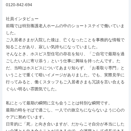
0120-842-694

社員インタビュー

前職では特別養護老人ホームの中のショートステイで働いていま
した。

ご入居者さまが入院した後は、亡くなったことを事務的な情報で
知ることがあり、寂しい気持ちになっていました。

そんなとき、ホスピス型住宅の存在を知り、「ご自宅で最期を過
ごしたい人に寄り添う」という仕事に興味を持ったんです。た
だ、当時はホスピスについてあまり知らず、「お看取り専門」と
いうことで重くて暗いイメージがありました。でも、実際見学に
行ってみると、働くスタッフもご入居者さまも冗談を言い合える
ぐらい明るい雰囲気でした。

私にとって最期の瞬間に立ち会うことは特別な瞬間です。

最期の時をそばで過ごし、一人での旅立ちにならないように心の
ケアに努めています。

日常的に「死」と向き合いますが、だからこそ自分が本当にした