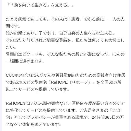
『「前を向いて生きる」を支える。』

たとえ病気であっても、その人は「患者」である前に、一人の人
間です。

誰かの親であり、子であり、自分自身の人生を歩む主人公。

その当たり前だけれど切実な尊厳を、私たちは何よりも大切にし
たい。

冒頭のエピソードも、そんな私たちの想いが形になった、ほんの
一場面に過ぎません。

CUCホスピスは末期がんや神経難病の方のための高齢者向け住居
であるホスピス型住宅「ReHOPE（リホープ）」を全国60カ所
以上でサービスを提供しています。

ReHOPEではがん末期や難病など、医療依存度が高い方々のケア
に特化してサービスを提供しています。ご入居者さまの「ご自
宅」としてプライバシーが尊重される環境で、24時間365日の万
全なケア体制を整えています。
