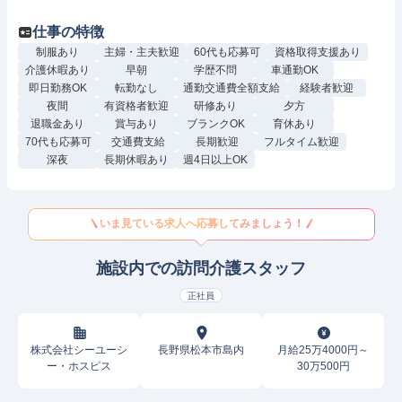
仕事の特徴
制服あり
主婦・主夫歓迎
60代も応募可
資格取得支援あり
介護休暇あり
早朝
学歴不問
車通勤OK
即日勤務OK
転勤なし
通勤交通費全額支給
経験者歓迎
夜間
有資格者歓迎
研修あり
夕方
退職金あり
賞与あり
ブランクOK
育休あり
70代も応募可
交通費支給
長期歓迎
フルタイム歓迎
深夜
長期休暇あり
週4日以上OK
いま見ている求人へ応募してみましょう！
施設内での訪問介護スタッフ
正社員
株式会社シーユーシ
長野県松本市島内
月給25万4000円～
ー・ホスピス
30万500円