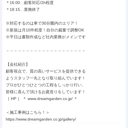
＊16:00…顧客対応/2h程度

＊18:15…業務終了

※対応するのは車で30分圏内のエリア！

※新規は月10件程度！自分の裁量で調整OK

※平日は書類作成など社内業務がメインです

－－－－－－－－－－－－－－－－－－－－

【会社紹介】

顧客視点で、質の高いサービスを提供できる

ようスタッフ一丸となり取り組んでいます！

プロがひとつひとつの工程をしっかり行い、

皆様に喜んで頂けるお庭造りをしています！

［ HP ］ ＊ www.dreamgarden.co.jp/ ＊

＜施工事例はこちら！＞

https://www.dreamgarden.co.jp/gallery/