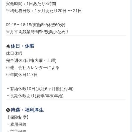
実働時間：1日あたり8時間

平均勤務日数：1ヶ月あたり20日 〜 21日

09:15〜18:15(実働8h/休憩60分)

※月平均残業時間5h/残業少なめ！
休日・休暇
休日休暇

完全週休2日制(火曜・土曜)

※他、会社カレンダーによる

※年間休日117日

＊有給休暇10日(入社6ヶ月後に付与)

＊長期休暇あり(夏季/年末年始)
待遇・福利厚生
【保険制度】

・雇用保険

・労災保険
