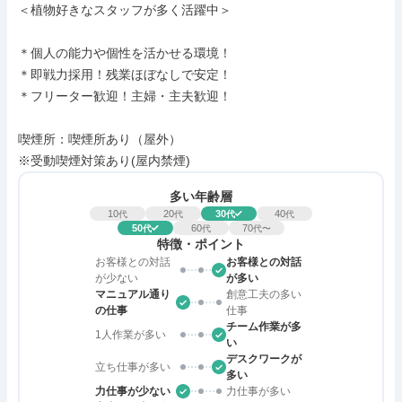
＜植物好きなスタッフが多く活躍中＞

＊個人の能力や個性を活かせる環境！

＊即戦力採用！残業ほぼなしで安定！

＊フリーター歓迎！主婦・主夫歓迎！

喫煙所：喫煙所あり（屋外）

※受動喫煙対策あり(屋内禁煙)
多い年齢層
10
20
30
40
代
代
代
代
50
60
70
代
代
代〜
特徴・ポイント
お客様との対話
お客様との対話
が少ない
が多い
マニュアル通り
創意工夫の多い
の仕事
仕事
チーム作業が多
1人作業が多い
い
デスクワークが
立ち仕事が多い
多い
力仕事が少ない
力仕事が多い