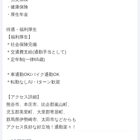
・健康保険

・厚生年金

待遇・福利厚生

【福利厚生】

＊社会保険完備

＊交通費支給(通勤手当として)

＊定年制(一律65歳)

＊車通勤OK/バイク通勤OK

＊転勤なし/U・Iターン歓迎

【アクセス詳細】

熊谷市、本庄市、比企郡嵐山町、

児玉郡美里町、大里郡寄居町、

群馬県伊勢崎市、太田市などからも

アクセス良好な好立地！通勤楽々！