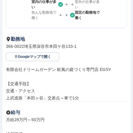
室内の仕事が多
室外の仕事が多
い
い
色んな勤務地で
固定の勤務地で
働く
働く
勤務地
366-0022埼玉県深谷市本田ケ谷133-1
Googleマップで開く
有限会社ドリームガーデン 欧風の庭づくり専門店 EGSY

【交通手段】

交通・アクセス

上武道路「本田ヶ谷」交差点～車で1分
給与
月給28万円～50万円
