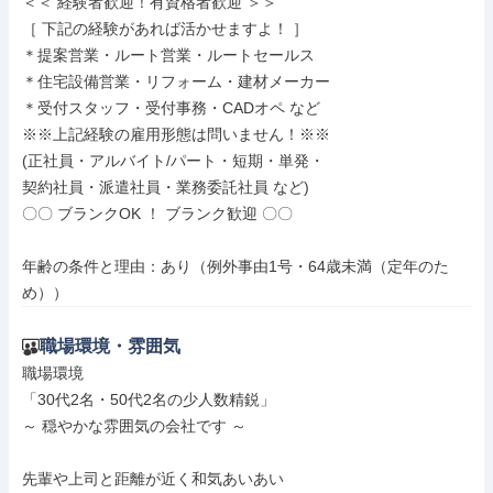
＜＜ 経験者歓迎！有資格者歓迎 ＞＞

［ 下記の経験があれば活かせますよ！ ］

＊提案営業・ルート営業・ルートセールス

＊住宅設備営業・リフォーム・建材メーカー

＊受付スタッフ・受付事務・CADオペ など

※※上記経験の雇用形態は問いません！※※

(正社員・アルバイト/パート・短期・単発・

契約社員・派遣社員・業務委託社員 など)

〇〇 ブランクOK ！ ブランク歓迎 〇〇

年齢の条件と理由：あり（例外事由1号・64歳未満（定年のた
め））
職場環境・雰囲気
職場環境

「30代2名・50代2名の少人数精鋭」

～ 穏やかな雰囲気の会社です ～

先輩や上司と距離が近く和気あいあい
