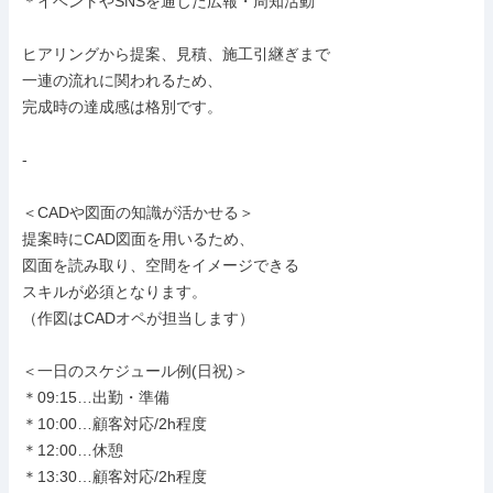
＊イベントやSNSを通じた広報・周知活動

ヒアリングから提案、見積、施工引継ぎまで

一連の流れに関われるため、

完成時の達成感は格別です。

-

＜CADや図面の知識が活かせる＞

提案時にCAD図面を用いるため、

図面を読み取り、空間をイメージできる

スキルが必須となります。

（作図はCADオペが担当します）

＜一日のスケジュール例(日祝)＞

＊09:15…出勤・準備

＊10:00…顧客対応/2h程度

＊12:00…休憩

＊13:30…顧客対応/2h程度
