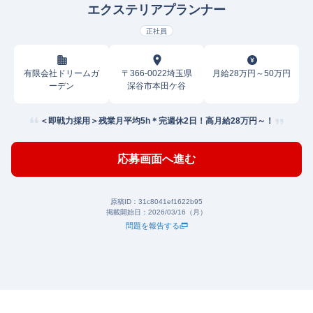
エクステリアプランナー
正社員
有限会社ドリームガ
〒366-0022埼玉県
月給28万円～50万円
ーデン
深谷市本田ケ谷
＜即戦力採用＞残業月平均5h＊完週休2日！高月給28万円～！
応募画面へ進む
原稿ID：
31c8041ef1622b95
掲載開始日：
2026/03/16（月）
問題を報告する