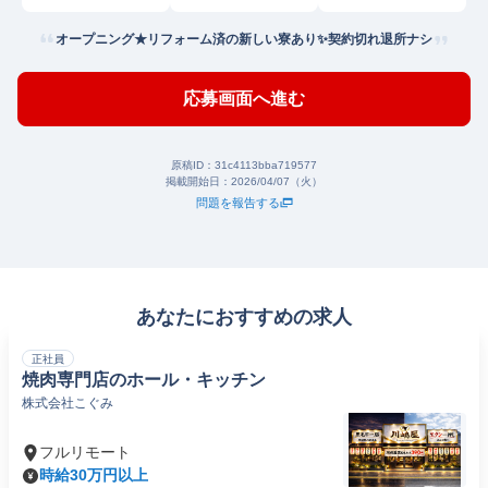
オープニング★リフォーム済の新しい寮あり✨契約切れ退所ナシ
応募画面へ進む
原稿ID：
31c4113bba719577
掲載開始日：
2026/04/07（火）
問題を報告する
あなたにおすすめの求人
正社員
焼肉専門店のホール・キッチン
株式会社こぐみ
フルリモート
時給30万円以上