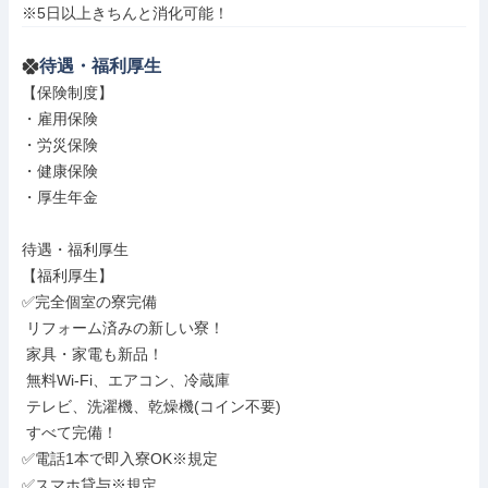
※5日以上きちんと消化可能！
待遇・福利厚生
【保険制度】

・雇用保険

・労災保険

・健康保険

・厚生年金

待遇・福利厚生

【福利厚生】

✅完全個室の寮完備

 リフォーム済みの新しい寮！

 家具・家電も新品！

 無料Wi-Fi、エアコン、冷蔵庫

 テレビ、洗濯機、乾燥機(コイン不要)

 すべて完備！

✅電話1本で即入寮OK※規定

✅スマホ貸与※規定
