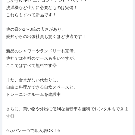
しかもWi-Fi・エアコン・テレビ・ベッド・

洗濯機など生活に必要なものは完備！

これらもすべて新品です！

他の寮の2〜3倍の広さがあり、

愛知からの出張社員も驚くほど快適です！

新品のシャワーやランドリーも完備。

他社では有料のケースも多いですが、

ここではすべて無料です◎

また、食堂がない代わりに、

自由に料理ができる自炊スペースと、

トレーニングルームを建設中！

さらに、買い物や外出に便利な自転車を無料でレンタルもできま
す◎

⭐カバン一つで即入居OK！⭐
