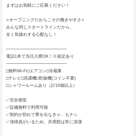
まずはお気軽にご応募ください！

⭐オープニングだからこその働きやすさ⭐

みんな同じスタートラインだから、

全く気後れする心配なし！

────────────────────

電話1本で当日入寮OK！※規定あり

────────────────────

□無料Wi-Fi□エアコン□冷蔵庫

□テレビ□洗濯機□乾燥機(コイン不要)

□シャワールームあり（計10個以上）

✅完全個室

✅設備無料で利用可能

✅契約が切れて寮を出なきゃ…もナシ

✅清掃員がいるため、共用部は常に清潔
