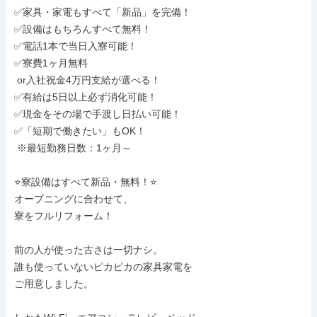
✅家具・家電もすべて「新品」を完備！

✅設備はもちろんすべて無料！

✅電話1本で当日入寮可能！

✅寮費1ヶ月無料

 or入社祝金4万円支給が選べる！

✅有給は5日以上必ず消化可能！

✅現金をその場で手渡し日払い可能！

✅「短期で働きたい」もOK！

 ※最短勤務日数：1ヶ月～

⭐寮設備はすべて新品・無料！⭐

オープニングに合わせて、

寮をフルリフォーム！

前の人が使った古さは一切ナシ。

誰も使っていないピカピカの家具家電を

ご用意しました。
