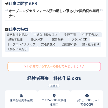
仕事に関するPR
オープニング★リフォーム済の新しい寮あり✨契約切れ退所
ナシ
仕事の特徴
資格取得支援あり
中途入社50％以上
学歴不問
住宅手当あり
経験者歓迎
日払いOK
家賃無料
ブランクOK
オープニングスタッフ
交通費支給
履歴書不要
寮・社宅あり
入社祝い金あり
いま見ている求人へ応募してみましょう！
経験者募集 解体作業 okrs
正社員
株式会社美希産業
〒135-0000東京都
日給1万3000円～1
江東区
万6000円