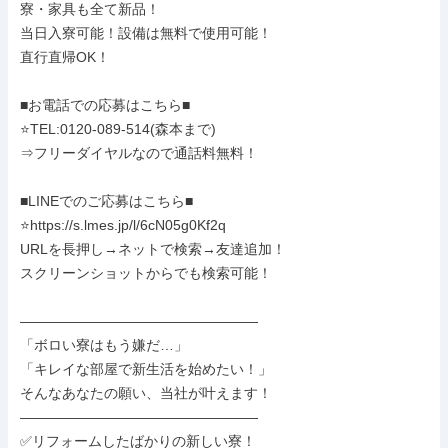
寮・家具も全て新品！

当日入寮可能！設備は無料で使用可能！

直行直帰OK！

■お電話での応募はこちら■

⭐TEL:0120-089-514(森本まで)

⇒フリーダイヤルなので通話料無料！

■LINEでのご応募はこちら■

⭐https://s.lmes.jp/l/6cN05g0Kf2q

URLを長押し→ネットで検索→友達追加！

スクリーンショットからでも検索可能！

―――――――――――――――――

「ボロい寮はもう嫌だ…」

「キレイな部屋で新生活を始めたい！」

そんなあなたの願い、当社が叶えます！

―――――――――――――――――

✅リフォームしたばかりの新しい寮！
