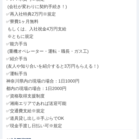
 (会社が変わりに契約手続き！)

✅再入社特典2万円※規定

✅寮費1ヶ月無料

 もしくは、入社祝金4万円支給

 ※ともに規定

✅能力手当

 (重機オペレーター・運転・職長・ガス工)

✅紹介手当

(友人や知り合いを紹介すると3万円もらえる！)

✅運転手当

神奈川県内の現場の場合：1日1000円

都内の現場の場合：1日2000円

✅資格取得支援制度

✅湘南エリアであれば送迎可能

✅交通費支給※規定

✅道具貸し出し※手ぶらでOK

✅現金手渡し日払い可※規定