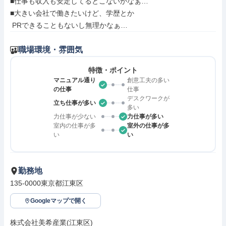
■仕事も収入も安定してるとこないかなぁ…

■大きい会社で働きたいけど、学歴とか

 PRできることもないし無理かなぁ…
職場環境・雰囲気
特徴・ポイント
マニュアル通り
創意工夫の多い
の仕事
仕事
デスクワークが
立ち仕事が多い
多い
力仕事が少ない
力仕事が多い
室内の仕事が多
室外の仕事が多
い
い
勤務地
135-0000東京都江東区
Googleマップで開く
株式会社美希産業(江東区)
