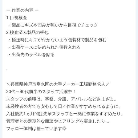
ー 作業の内容 ー

1.目視検査

 ・製品にキズや凹みが無いかを目視でチェック

2.検査済み製品の梱包

 ・輸送時にキズが付かないよう包装材で製品を包む

 ・出荷ケースに決められた個数入れる

 ・出荷先のラベルを貼る

-

＼兵庫県神戸市垂水区の大手メーカー工場勤務求人／

20代～40代前半のスタッフ活躍中！

スタッフの前職は、事務、介護、アパレルなどさまざま。

未経験者の方でも安心して日々作業がすすめられるように、

入社後約1ヵ月間は先輩スタッフと一緒に作業をすすめたり、

管理者との定期的な面談やヒアリングを実施したり...

フォロー体制は整っています◎
