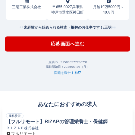
三陽工業株式会社
〒655-0027兵庫県
月給19万5000円～
神戸市垂水区神田町
40万円
未経験から始められる検査・梱包のお仕事です！/正明
応募画面へ進む
原稿ID：
315805577ff3673f
掲載開始日：
2025/09/29（月）
問題を報告する
あなたにおすすめの求人
業務委託
【フルリモート】RIZAPの管理栄養士・保健師
ＲＩＺＡＰ株式会社
フルリモート