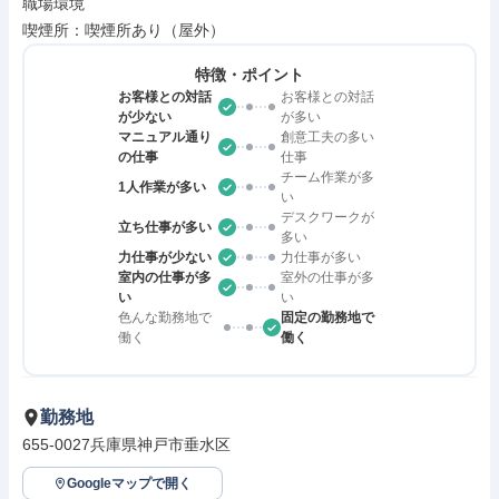
職場環境

喫煙所：喫煙所あり（屋外）
特徴・ポイント
お客様との対話
お客様との対話
が少ない
が多い
マニュアル通り
創意工夫の多い
の仕事
仕事
チーム作業が多
1人作業が多い
い
デスクワークが
立ち仕事が多い
多い
力仕事が少ない
力仕事が多い
室内の仕事が多
室外の仕事が多
い
い
色んな勤務地で
固定の勤務地で
働く
働く
勤務地
655-0027兵庫県神戸市垂水区
Googleマップで開く