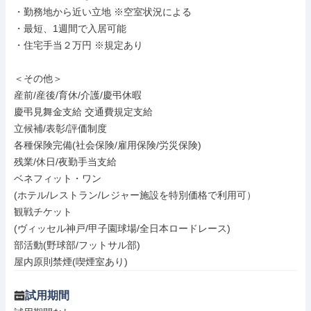
・勤務地から近い立地 ※空室状況による

・最短、1週間で入居可能

・住宅手当２万円 ※規定あり

＜その他＞

産前/産後/育休/介護/慶弔休暇

慶弔見舞金支給 交通費規定支給

立候補/表彰/評価制度

各種保険完備(社会保険/雇用保険/労災保険)

残業/休日/夜勤手当支給

ベネフィット・ワン

(ホテル/レストラン/レジャー施設を特別価格で利用可）

観戦チケット

(ヴィッセル神戸/甲子園球場/全日本ロードレース)

部活動(野球部/フットサル部)

屋内原則禁煙(喫煙室あり)
試用期間