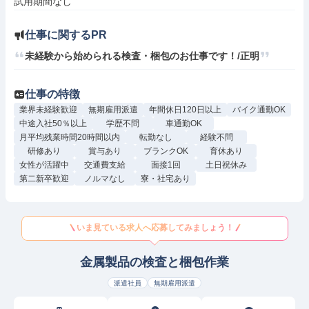
試用期間なし
仕事に関するPR
未経験から始められる検査・梱包のお仕事です！/正明
仕事の特徴
業界未経験歓迎
無期雇用派遣
年間休日120日以上
バイク通勤OK
中途入社50％以上
学歴不問
車通勤OK
月平均残業時間20時間以内
転勤なし
経験不問
研修あり
賞与あり
ブランクOK
育休あり
女性が活躍中
交通費支給
面接1回
土日祝休み
第二新卒歓迎
ノルマなし
寮・社宅あり
いま見ている求人へ応募してみましょう！
金属製品の検査と梱包作業
派遣社員
無期雇用派遣