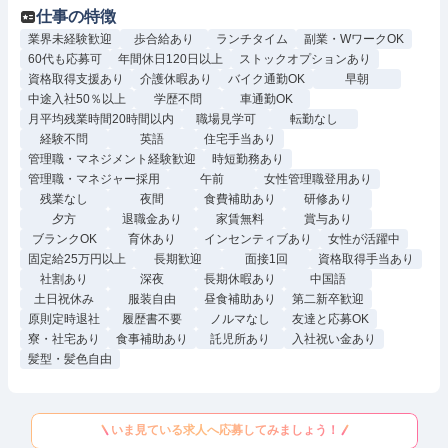
仕事の特徴
業界未経験歓迎
歩合給あり
ランチタイム
副業・WワークOK
60代も応募可
年間休日120日以上
ストックオプションあり
資格取得支援あり
介護休暇あり
バイク通勤OK
早朝
中途入社50％以上
学歴不問
車通勤OK
月平均残業時間20時間以内
職場見学可
転勤なし
経験不問
英語
住宅手当あり
管理職・マネジメント経験歓迎
時短勤務あり
管理職・マネジャー採用
午前
女性管理職登用あり
残業なし
夜間
食費補助あり
研修あり
夕方
退職金あり
家賃無料
賞与あり
ブランクOK
育休あり
インセンティブあり
女性が活躍中
固定給25万円以上
長期歓迎
面接1回
資格取得手当あり
社割あり
深夜
長期休暇あり
中国語
土日祝休み
服装自由
昼食補助あり
第二新卒歓迎
原則定時退社
履歴書不要
ノルマなし
友達と応募OK
寮・社宅あり
食事補助あり
託児所あり
入社祝い金あり
髪型・髪色自由
いま見ている求人へ応募してみましょう！