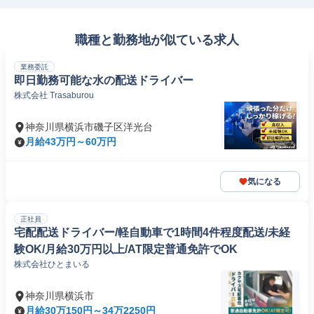
職種と勤務地が似ている求人
業務委託
即日勤務可能な水の配送ドライバー
株式会社 Trasaburou
神奈川県横浜市磯子区洋光台
月給43万円～60万円
気になる
正社員
宅配配送ドライバー/軽自動車で1時間4件程度配送/未経
験OK/月給30万円以上/AT限定普通免許でOK
株式会社ひとまいる
神奈川県横浜市
月給30万150円～34万2250円