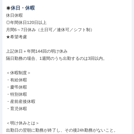
休日・休暇
休日休暇

◎年間休日120日以上

月間6～7日休み（土日可／連休可／シフト制）

★希望考慮

上記休日＋年間144回の明け休み

隔日勤務の場合、1週間のうち出勤するのは3回以内。

＜休暇制度＞

・有給休暇

・慶弔休暇

・特別休暇

・産前産後休暇

・育児休暇

＜明け休みとは＞

出勤日の翌朝に勤務が終了し、その後24h勤務がないこと。
