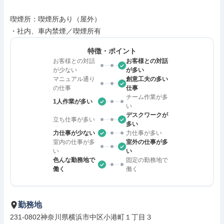
喫煙所：喫煙所あり（屋外）

・社内、車内禁煙／喫煙所有
特徴・ポイント
お客様との対話
お客様との対話
が少ない
が多い
マニュアル通り
創意工夫の多い
の仕事
仕事
チーム作業が多
1人作業が多い
い
デスクワークが
立ち仕事が多い
多い
力仕事が少ない
力仕事が多い
室内の仕事が多
室外の仕事が多
い
い
色んな勤務地で
固定の勤務地で
働く
働く
勤務地
231-0802神奈川県横浜市中区小港町１丁目３