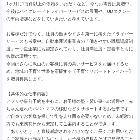
1ヶ月に1万件以上の依頼をいただくなど、今なお需要は急増中。 
今後はハイグレードドライバーサービスの展開や、UDタクシー
の車両増加などをしていきたいと考えています。

お客様だけでなく、社員の働きやすさを第一に考えたドライバー
サービスも考案中。自動車運送事業者の「働きやすい職場認証制
度」一つ星企業にも認定されており、社員満足度・定着率ともに
抜群の環境です。

今回はさらに沢山のお客様に質の高いサービスをお届けするた
め、地域の子育て世帯を応援する【子育てサポートドライバー】
を増員募集します。

【具体的な仕事内容】

アプリや事前予約を中心に、お子様の塾・習い事への送迎や、赤
ちゃん連れのパパ・ママの移動などをサポートするお仕事です。

ご自身でお客様を探して街を走り回る必要がないため、未経験の
方でも乗務初日から安定してご案内することができます。

「ありがとう」と直接感謝されるだけでなく、長くご利用いただ
くご家族とは顔なじみになり、お子様の成長をそばで見守ること