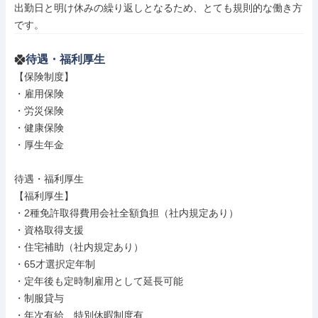
出勤日と明け休みの繰り返しとなるため、とても規則的な働き方
です。
待遇・福利厚生
【保険制度】

・雇用保険

・労災保険

・健康保険

・厚生年金

待遇・福利厚生

【福利厚生】

・2種免許取得費用会社全額負担（社内規定あり）

・資格取得支援

・住宅補助（社内規定あり）

・65才選択定年制

・定年後も定時制雇用として延長可能

・制服貸与

・年次有給、特別休暇制度有
