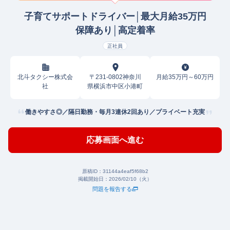
子育てサポートドライバー│最大月給35万円
保障あり│高定着率
正社員
北斗タクシー株式会
〒231-0802神奈川
月給35万円～60万円
社
県横浜市中区小港町
働きやすさ◎／隔日勤務・毎月3連休2回あり／プライベート充実
応募画面へ進む
原稿ID：
31144a4eaf5f68b2
掲載開始日：
2026/02/10（火）
問題を報告する