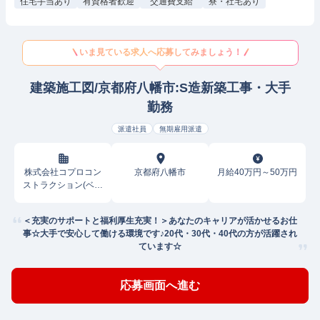
住宅手当あり
有資格者歓迎
交通費支給
寮・社宅あり
いま見ている求人へ応募してみましょう！
建築施工図/京都府八幡市:S造新築工事・大手
勤務
派遣社員
無期雇用派遣
株式会社コプロコン
京都府八幡市
月給40万円～50万円
ストラクション(ベス
キャリ建設)
＜充実のサポートと福利厚生充実！＞あなたのキャリアが活かせるお仕
事☆大手で安心して働ける環境です♪20代・30代・40代の方が活躍され
ています☆
応募画面へ進む