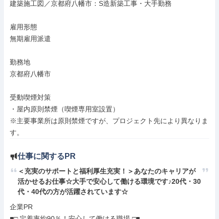
建築施工図／京都府八幡市：S造新築工事・大手勤務

雇用形態

無期雇用派遣

勤務地

京都府八幡市

受動喫煙対策

・屋内原則禁煙（喫煙専用室設置）

※主要事業所は原則禁煙ですが、プロジェクト先により異なりま
す。
仕事に関するPR
＜充実のサポートと福利厚生充実！＞あなたのキャリアが
活かせるお仕事☆大手で安心して働ける環境です♪20代・30
代・40代の方が活躍されています☆
企業PR

■□ 定着率約90％！安心して働ける職場 □■
