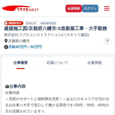
会員登録
ログイン
派遣社員
無期雇用派遣
建築施工図/京都府八幡市:S造新築工事・大手勤務
株式会社コプロコンストラクション(ベスキャリ建設)
京都府八幡市
月給40万円～50万円
仕事概要
応募について
企業情報
仕事内容
仕事内容

＜充実のサポートと福利厚生充実！＞あなたのキャリアが活かせ
るお仕事☆大手で安心して働ける環境です♪20代・30代・40代の
方が活躍されています☆
