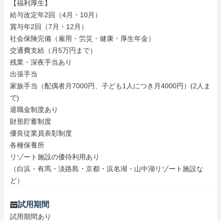
【福利厚生】

給与改定年2回（4月・10月）

賞与年2回（7月・12月）

社会保険完備（雇用・労災・健康・厚生年金）

交通費支給（月5万円まで）

残業・深夜手当あり

出張手当

家族手当（配偶者月7000円、子ども1人につき月4000円）(2人ま
で)

退職金制度あり

財形貯蓄制度

優良従業員表彰制度

各種保養所

リゾート施設の優待利用あり

（白浜・有馬・淡路島・京都・浜名湖・山中湖リゾート施設な
ど）
試用期間
試用期間あり
