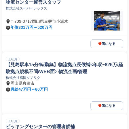
物流センター運営スタッフ
株式会社スーパーレックス
〒709-0717岡山県赤磐市小瀬木
年俸331万円～520万円
気になる
正社員
【児島駅車15分/転勤無】物流拠点長候補<年収~826万/経
験拠点規模不問/WEB面> 物流企画/管理
株式会社福岡ソノリク
岡山県倉敷市
月給47万円～60万円
気になる
正社員
ピッキングセンターの管理者候補