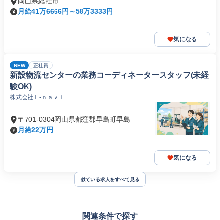
岡山県総社市
月給41万6666円～58万3333円
気になる
NEW
正社員
新設物流センターの業務コーディネータースタッフ(未経
験OK)
株式会社Ｌ‐ｎａｖｉ
〒701-0304岡山県都窪郡早島町早島
月給22万円
気になる
似ている求人をすべて見る
関連条件で探す