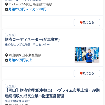
〒712-8055岡山県倉敷市南畝
月給23万円～36万6600円
気になる
正社員
物流コーディネーター(配車業務)
株式会社つばめ急便 岡山センター
岡山県岡山市東区楢原
月給27万円以上
気になる
正社員
【岡山】物流管理(配車担当) ~プライム市場上場・39期
連続増収の成長企業~ 物流運営管理
大黒天物産株式会社