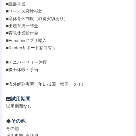
■読書手当

■サービス経験補助

■産休育休制度（取得実績あり）

■出産育児一時金

■育児休業給付金

■Femshinアプリ導入

■Riedenサポート窓口有り

■アニバーサリー休暇

■慶弔休暇・手当

■海外解剖実習（年1～2回：韓国・タイ）
試用期間
試用期間なし
その他
その他: 

雇用形態: 正社員
