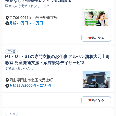
夜勤なしで診療補助メインの看護師
医療法人 宇野八丁目クリニック
〒706-0011岡山県玉野市宇野
月給26万円～30万円
気になる
正社員
PT・OT・STの専門支援のお仕事|アルペン清和大元上町
教室|児童発達支援・放課後等デイサービス
学校法人せいわのわ
岡山県岡山市北区大元上町
月給23万2000円～27万円
気になる
正社員