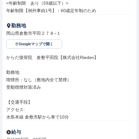
<年齢制限　あり（59歳以下）>

年齢制限【例外事由1号】：60歳定年制のため
勤務地
岡山県倉敷市平田２７８−１
Googleマップで開く
からだ接骨院　倉敷平田院【株式会社Rieden】

勤務地: 

喫煙所：なし（敷地内全て禁煙）

受動喫煙対策済み

【交通手段】

アクセス: 

水島本線 倉敷市駅から車で10分
給与