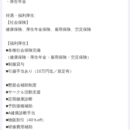
・厚生年金

待遇・福利厚生: 

【社会保険】

健康保険、厚生年金保険、雇用保険、労災保険

【福利厚生】

■各種社会保険完備

（健康保険・厚生年金・雇用保険・労災保険）

■制服貸与

■引越手当あり（10万円迄／規定有）

■懇親会補助制度

■サークル活動支援

■定期健康診断

■予防接種補助

■A健康診断手当

■物販割引（40％off）

■研修費用補助
