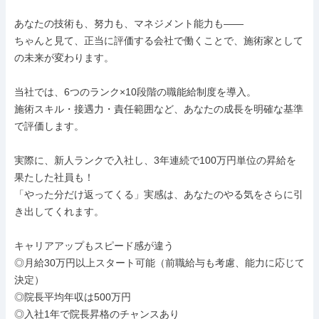
あなたの技術も、努力も、マネジメント能力も――

ちゃんと見て、正当に評価する会社で働くことで、施術家として
の未来が変わります。

当社では、6つのランク×10段階の職能給制度を導入。

施術スキル・接遇力・責任範囲など、あなたの成長を明確な基準
で評価します。

実際に、新人ランクで入社し、3年連続で100万円単位の昇給を
果たした社員も！

「やった分だけ返ってくる」実感は、あなたのやる気をさらに引
き出してくれます。

キャリアアップもスピード感が違う

◎月給30万円以上スタート可能（前職給与も考慮、能力に応じて
決定）

◎院長平均年収は500万円

◎入社1年で院長昇格のチャンスあり
