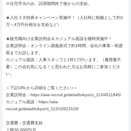
※住宅手当のみ、試用期間終了後からの支給。

★入社３大特典キャンペーン実施中！（入社時に制服として約3
万～4万円分相当を支給など）

★販売職向け企業説明会＆カジュアル面談を随時実施中！

企業説明会：オンライン講義形式で約1時間、会社の事業～制度
面までお話します。

カジュアル面談：人事スタッフと1対1で行います。（履歴書不
要）この会社気になる！と思われた方はお気軽にご参加くださ
い。

＜下記URLから詳細をご覧ください♪＞

企業説明会：https://aiia-recruit.jp/detail/tokyo/ct_113/4511845/

カジュアル面談：https://aiia-
recruit.jp/detail/tokyo/ct_113/10921519/

交通費：交通費支給

上限30,000円/月