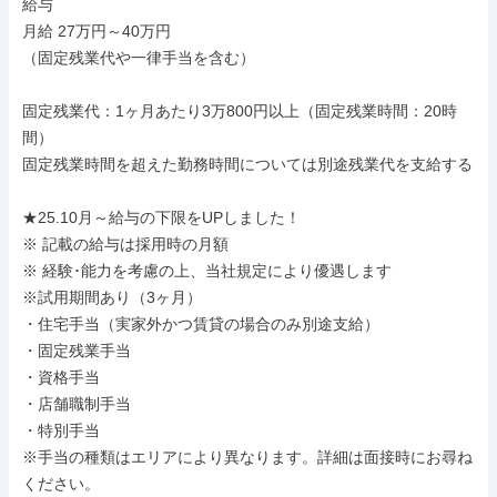
給与

月給 27万円～40万円

（固定残業代や一律手当を含む）

固定残業代：1ヶ月あたり3万800円以上（固定残業時間：20時
間）

固定残業時間を超えた勤務時間については別途残業代を支給する

★25.10月～給与の下限をUPしました！

※ 記載の給与は採用時の月額

※ 経験･能力を考慮の上、当社規定により優遇します

※試用期間あり（3ヶ月）

・住宅手当（実家外かつ賃貸の場合のみ別途支給）

・固定残業手当

・資格手当

・店舗職制手当

・特別手当

※手当の種類はエリアにより異なります。詳細は面接時にお尋ね
ください。
