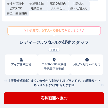
女性が活躍中
交通費支給
駅近5分以内
社割あり
ピアスOK
服装自由
ノルマなし
寮・社宅あり
髪型・髪色自由
いま見ている求人へ応募してみましょう！
レディースアパレルの販売スタッフ
正社員
アイア株式会社
〒100-0006東京都
月給27万円～40万円
千代田区有楽町
【店長候補募集】多くの女性から支持されるブランドで、お店作り～マ
ネジメントまでお任せします◎
応募画面へ進む