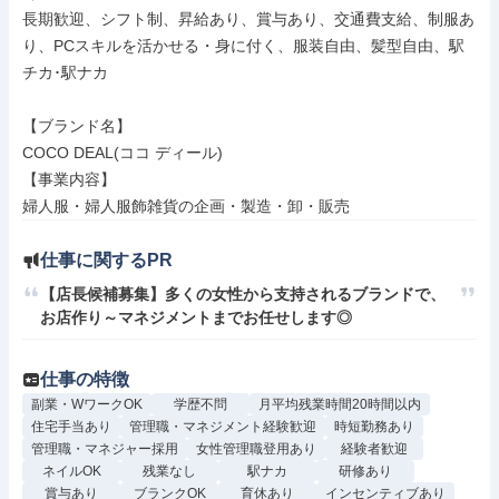
長期歓迎、シフト制、昇給あり、賞与あり、交通費支給、制服あ
り、PCスキルを活かせる・身に付く、服装自由、髪型自由、駅
チカ･駅ナカ

【ブランド名】

COCO DEAL(ココ ディール)

【事業内容】

婦人服・婦人服飾雑貨の企画・製造・卸・販売
仕事に関するPR
【店長候補募集】多くの女性から支持されるブランドで、
お店作り～マネジメントまでお任せします◎
仕事の特徴
副業・WワークOK
学歴不問
月平均残業時間20時間以内
住宅手当あり
管理職・マネジメント経験歓迎
時短勤務あり
管理職・マネジャー採用
女性管理職登用あり
経験者歓迎
ネイルOK
残業なし
駅ナカ
研修あり
賞与あり
ブランクOK
育休あり
インセンティブあり