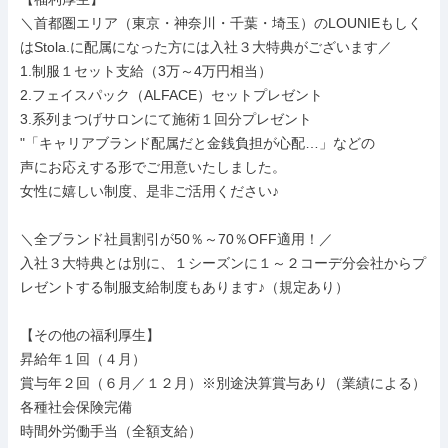
＼首都圏エリア（東京・神奈川・千葉・埼玉）のLOUNIEもしく
はStola.に配属になった方には入社３大特典がございます／

1.制服１セット支給（3万～4万円相当）

2.フェイスパック（ALFACE）セットプレゼント

3.系列まつげサロンにて施術１回分プレゼント

"「キャリアブランド配属だと金銭負担が心配…」などの

声にお応えする形でご用意いたしました。

女性に嬉しい制度、是非ご活用ください♪

＼全ブランド社員割引が50％～70％OFF適用！／

入社３大特典とは別に、１シーズンに１～２コーデ分会社からプ
レゼントする制服支給制度もあります♪（規定あり）

【その他の福利厚生】

昇給年１回（４月）

賞与年２回（６月／１２月）※別途決算賞与あり（業績による）

各種社会保険完備

時間外労働手当（全額支給）
