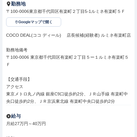
勤務地
〒100-0006東京都千代田区有楽町２丁目5-1ルミネ有楽町５Ｆ
Googleマップで開く
COCO DEAL(ココ ディール)　 店長候補(経験者) ルミネ有楽町店

勤務地備考

〒100-0006 東京都千代田区有楽町２丁目５ー１ルミネ有楽町５
Ｆ

【交通手段】

アクセス

東京メトロ丸ノ内線 銀座C9口徒歩約2分、ＪＲ山手線 有楽町中
央口徒歩約2分、ＪＲ京浜東北線 有楽町中央口徒歩約2分
給与
月給27万円～40万円
