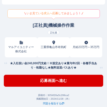
いま見ている求人へ応募してみましょう！
[正社員]機械操作作業
正社員
マルアイユニティー
三重県亀山市布気町
月給23万円～35万円
株式会社
★入社祝い金240,000円支給！※規定あり★賞与年2回・各種手当あ
り・転勤なし★無料送迎バスあり★
応募画面へ進む
原稿ID：
3054f26a5c299ca2
掲載開始日：
2024/11/28（木）
問題を報告する