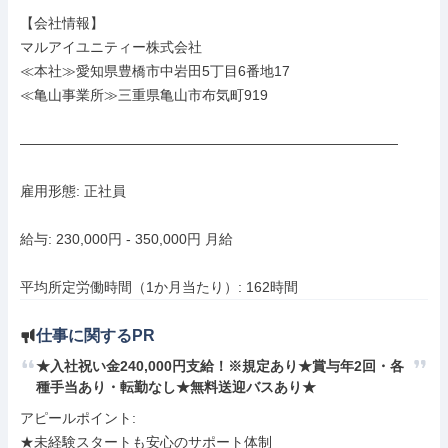
【会社情報】

マルアイユニティー株式会社

≪本社≫愛知県豊橋市中岩田5丁目6番地17

≪亀山事業所≫三重県亀山市布気町919

―――――――――――――――――――――――――――

雇用形態: 正社員

給与: 230,000円 - 350,000円 月給

平均所定労働時間（1か月当たり）: 162時間
仕事に関するPR
★入社祝い金240,000円支給！※規定あり★賞与年2回・各
種手当あり・転勤なし★無料送迎バスあり★
アピールポイント: 

★未経験スタートも安心のサポート体制
