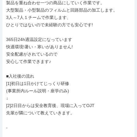
製品を重ね合わせ一つの商品にしていく作業です。

大型製品・小型製品のフィルムと回路部品の加工します。

3人～7人１チームで作業します、

ひとりではないので未経験の方でも安心です!

365日24h適温設定になっています

快適環境!暑い・寒いがありません!

安全配慮がされているので

安心して作業できます♪

■入社後の流れ

[1]初日は1日かけてじっくり研修

(事業所内ルール説明・座学のみ)

↓

[2]2日目からは安全教育後、現場に入ってOJT

先輩が隣について教えていきます。

-
