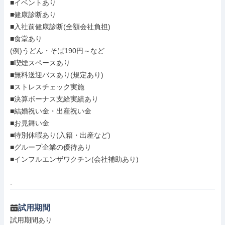
■イベントあり

■健康診断あり

■入社前健康診断(全額会社負担)

■食堂あり

(例)うどん・そば190円～など

■喫煙スペースあり

■無料送迎バスあり(規定あり)

■ストレスチェック実施

■決算ボーナス支給実績あり

■結婚祝い金・出産祝い金

■お見舞い金

■特別休暇あり(入籍・出産など)

■グループ企業の優待あり

■インフルエンザワクチン(会社補助あり)

-
試用期間
試用期間あり
