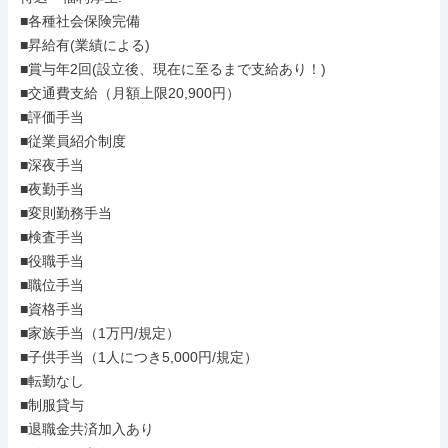
■各種社会保険完備

■昇給有(業績による)

■賞与年2回(設立後、現在に至るまで支給あり！)

■交通費支給（月額上限20,900円）

■評価手当

■従業員紹介制度

■深夜手当

■夜勤手当

■変則勤務手当

■検査手当

■役職手当

■職位手当

■資格手当

■家族手当（1万円/規定）

■子供手当（1人につき5,000円/規定）

■転勤なし

■制服貸与

■退職金共済加入あり
