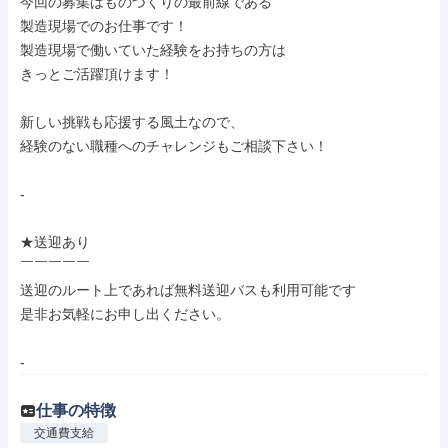
今回の募集はものづくりの最前線である

製造現場でのお仕事です！

製造現場で働いていた経験をお持ちの方は

きっとご活躍頂けます！

新しい挑戦も応援する風土なので、

経験のない職種へのチャレンジもご相談下さい！

-

★送迎あり

￣￣￣￣￣

送迎のルート上であれば無料送迎バスも利用可能です

是非お気軽にお申し出ください。

-
仕事の特徴
交通費支給