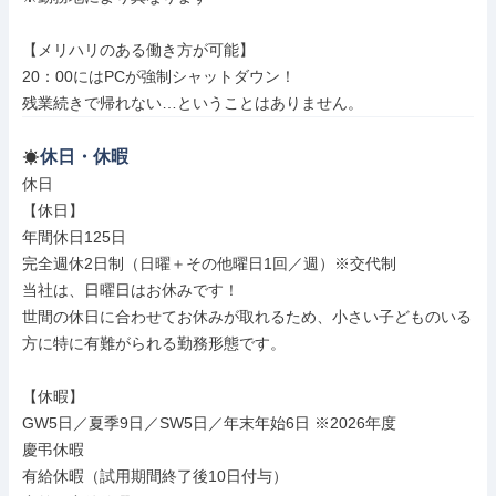
【メリハリのある働き方が可能】

20：00にはPCが強制シャットダウン！

残業続きで帰れない…ということはありません。
休日・休暇
休日

【休日】

年間休日125日

完全週休2日制（日曜＋その他曜日1回／週）※交代制

当社は、日曜日はお休みです！

世間の休日に合わせてお休みが取れるため、小さい子どものいる
方に特に有難がられる勤務形態です。

【休暇】

GW5日／夏季9日／SW5日／年末年始6日 ※2026年度

慶弔休暇

有給休暇（試用期間終了後10日付与）
