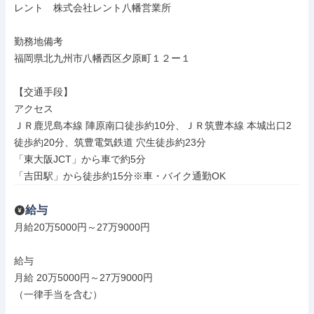
レント　株式会社レント八幡営業所

勤務地備考

福岡県北九州市八幡西区夕原町１２ー１

【交通手段】

アクセス

ＪＲ鹿児島本線 陣原南口徒歩約10分、ＪＲ筑豊本線 本城出口2
徒歩約20分、筑豊電気鉄道 穴生徒歩約23分

「東大阪JCT」から車で約5分

「吉田駅」から徒歩約15分※車・バイク通勤OK
給与
月給20万5000円～27万9000円

給与

月給 20万5000円～27万9000円

（一律手当を含む）
