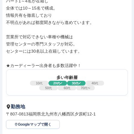
パート1～4名が在籍し

全体では10～15名で構成。

情報共有を徹底しており

不明点があれば都度聞きながら進めています。

営業所で対応できない車種や機械は

管理センターの専門スタッフが対応。

センターには30名以上在籍しています。

★カーディーラー出身者も多数活躍中！
多い年齢層
10
20
30
40
代
代
代
代
50
60
70
代
代
代〜
勤務地
〒807-0813福岡県北九州市八幡西区夕原町12-1
Googleマップで開く