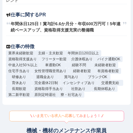
レント
仕事に関するPR
年間休日125日！賞与計6.6か月分・年収600万円可！5年連
続ベースアップ、資格取得支援充実の整備職
仕事の特徴
業界未経験歓迎
主婦・主夫歓迎
年間休日120日以上
資格取得支援あり
フリーター歓迎
介護休暇あり
バイク通勤OK
中途入社50％以上
車通勤OK
経験不問
未経験者歓迎
住宅手当あり
女性管理職登用あり
経験者歓迎
有資格者歓迎
研修あり
退職金あり
賞与あり
ブランクOK
育休あり
完全週休2日制
インセンティブあり
交通費支給
長期歓迎
資格取得手当あり
社割あり
長期休暇あり
第二新卒歓迎
原則定時退社
寮・社宅あり
いま見ている求人へ応募してみましょう！
機械・機材のメンテナンス作業員