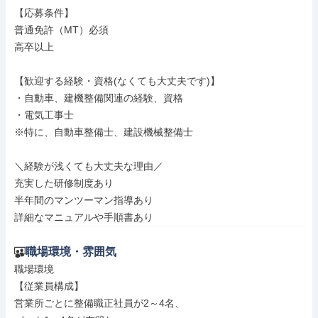
【応募条件】

普通免許（MT）必須

高卒以上

【歓迎する経験・資格(なくても大丈夫です)】

・自動車、建機整備関連の経験、資格

・電気工事士

※特に、自動車整備士、建設機械整備士

＼経験が浅くても大丈夫な理由／

充実した研修制度あり

半年間のマンツーマン指導あり

詳細なマニュアルや手順書あり
職場環境・雰囲気
職場環境

【従業員構成】

営業所ごとに整備職正社員が2～4名、
