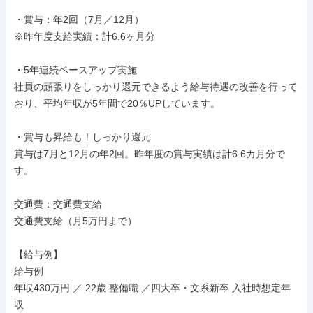
・賞与：年2回（7月／12月）

※昨年度支給実績：計6.6ヶ月分

・5年連続ベースアップ実施

社員の頑張りをしっかり還元できるよう給与待遇の改善を行って
おり、平均年収が5年間で20％UPしています。

・賞与も昇給も！しっかり還元

賞与は7月と12月の年2回。昨年度の賞与実績は計6.6カ月分で
す。

交通費：交通費支給

交通費支給（月5万円まで）

【給与例】

給与例

年収430万円 ／ 22歳 整備職 ／四大卒・文系新卒 入社時想定年
収
