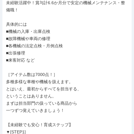
未経験活躍中！賞与計6.6か月分で安定の機械メンテナンス・整
備職！

具体的には

■機械の入庫・出庫点検

■故障機械や車両の修理

■各機械の法定点検・月例点検

■出張修理

■来客対応 など

［アイテム数は7000点！］

多種多様な車種や機械を扱えます。

とはいえ、最初からすべてを担当する、

ということはありません。

まずは担当部門の扱っている商品から

一つずつ覚えていきましょう！

【未経験でも安心！育成ステップ】

▼[STEP1]
