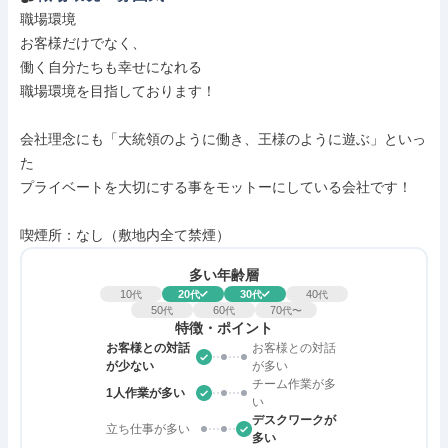
職場環境

お客様だけでなく、

働く自分たちも幸せになれる

職場環境を目指しております！

会社理念にも「大統領のように働き、王様のように遊ぶ」といっ
た

プライベートを大切にする事をモットーにしている会社です！

喫煙所：なし（敷地内全て禁煙）
多い年齢層
10
20
30
40
代
代
代
代
50
60
70
代
代
代〜
特徴・ポイント
お客様との対話
お客様との対話
が少ない
が多い
チーム作業が多
1人作業が多い
い
デスクワークが
立ち仕事が多い
多い