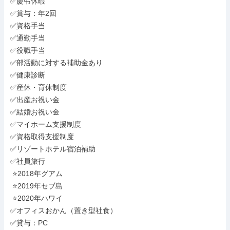
✅慶弔休暇

✅賞与：年2回

✅資格手当

✅通勤手当

✅役職手当

✅部活動に対する補助金あり

✅健康診断

✅産休・育休制度

✅出産お祝い金

✅結婚お祝い金

✅マイホーム支援制度

✅資格取得支援制度

✅リゾートホテル宿泊補助

✅社員旅行

 ⭐2018年グアム

 ⭐2019年セブ島

 ⭐2020年ハワイ

✅オフィスおかん（置き型社食）

✅貸与：PC
