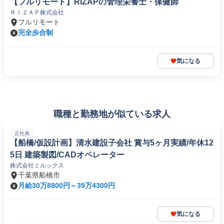
【フルリモート】RIZAPの管理栄養士・保健師
ＲＩＺＡＰ株式会社
フルリモート
完全歩合制
気になる
職種と勤務地が似ている求人
正社員
【船橋/仮設計画】清水建設子会社 賞与5ヶ月実績/年休12
5日 建築製図/CADオペレーター
株式会社ミルックス
千葉県船橋市
月給30万8800円～39万4300円
気になる