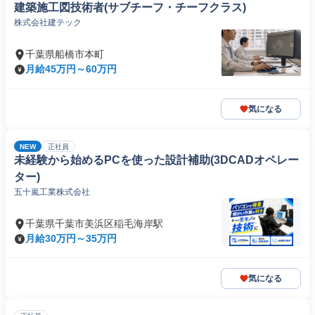
建築施工図技術者(サブチーフ・チーフクラス)
株式会社建テック
千葉県船橋市本町
月給45万円～60万円
気になる
NEW
正社員
未経験から始めるPCを使った設計補助(3DCADオペレー
ター)
五十嵐工業株式会社
千葉県千葉市美浜区稲毛海岸駅
月給30万円～35万円
気になる