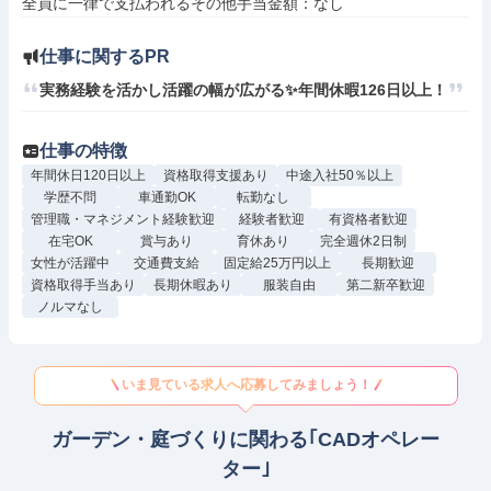
仕事に関するPR
実務経験を活かし活躍の幅が広がる✨年間休暇126日以上！
仕事の特徴
年間休日120日以上
資格取得支援あり
中途入社50％以上
学歴不問
車通勤OK
転勤なし
管理職・マネジメント経験歓迎
経験者歓迎
有資格者歓迎
在宅OK
賞与あり
育休あり
完全週休2日制
女性が活躍中
交通費支給
固定給25万円以上
長期歓迎
資格取得手当あり
長期休暇あり
服装自由
第二新卒歓迎
ノルマなし
いま見ている求人へ応募してみましょう！
ガーデン・庭づくりに関わる｢CADオペレー
ター｣