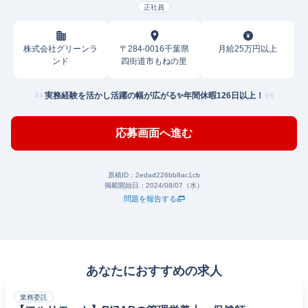
正社員
株式会社グリーンラ
〒284-0016千葉県
月給25万円以上
ンド
四街道市もねの里
実務経験を活かし活躍の幅が広がる✨年間休暇126日以上！
応募画面へ進む
原稿ID：
2edad226bb8ac1cb
掲載開始日：
2024/08/07（水）
問題を報告する
あなたにおすすめの求人
業務委託