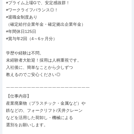
◉プライム上場Gで、安定感抜群！

◉ワークライフバランス◎！

◉退職金制度あり

（確定給付企業年金・確定拠出企業年金）

◉年間休日125日

◉賞与年2回（4～6ヶ月分）

学歴や経験は不問。

未経験者大歓迎！採用は人柄重視です。

入社後に、簡単なことから少しずつ

教えるのでご安心ください◎

￣￣￣￣￣￣￣￣￣￣￣￣￣￣￣￣￣￣￣￣

【仕事内容】

産業廃棄物（プラスチック・金属など）や

鉄などの、フォークリフト/天井クレーン

などを活用した荷卸し・機械による

選別をお願いします。
