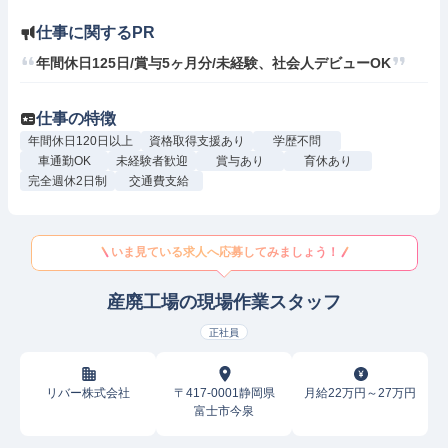
仕事に関するPR
年間休日125日/賞与5ヶ月分/未経験、社会人デビューOK
仕事の特徴
年間休日120日以上
資格取得支援あり
学歴不問
車通勤OK
未経験者歓迎
賞与あり
育休あり
完全週休2日制
交通費支給
いま見ている求人へ応募してみましょう！
産廃工場の現場作業スタッフ
正社員
リバー株式会社
〒417-0001静岡県
月給22万円～27万円
富士市今泉