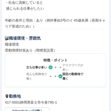
・社会に貢献していると

 感じられる仕事がしたい

年齢の条件と理由：あり（例外事由3号のイ 45歳未満（長期キャ
リア形成のため））
職場環境・雰囲気
職場環境

受動喫煙対策あり（喫煙室設置）
特徴・ポイント
デスクワークが
立ち仕事が多い
多い
色んな勤務地で
固定の勤務地で
働く
働く
勤務地
417-0001静岡県富士市今泉795-1