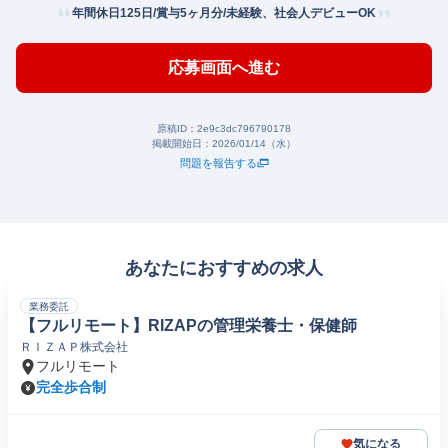
年間休日125日/賞与5ヶ月分/未経験、社会人デビューOK
応募画面へ進む
原稿ID：
2e9c3dc796790178
掲載開始日：
2026/01/14（水）
問題を報告する
あなたにおすすめの求人
業務委託
【フルリモート】RIZAPの管理栄養士・保健師
ＲＩＺＡＰ株式会社
フルリモート
完全歩合制
気になる