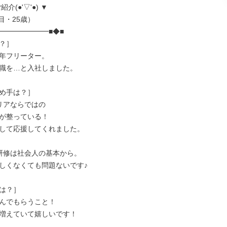
介(●'▽'●) ▼

━━━━━━━■◆■

？］

年フリーター。

職を…と入社しました。

め手は？］

リアならではの

が整っている！

して応援してくれました。

研修は社会人の基本から。

しくなくても問題ないです♪

は？］

んでもらうこと！

増えていて嬉しいです！
