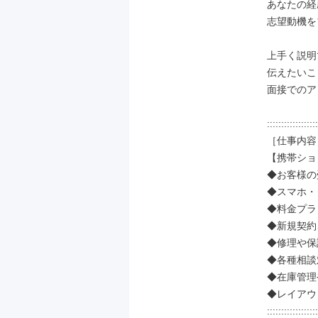
あなたの経
志望動機を
上手く説明
伝えたいこ
面接でのア
::::::::::::::::::
［仕事内容］
【携帯ショ
◆お客様の
◆スマホ・
◆料金プラ
◆新規契約
◆修理や保
◆各種相談
◆在庫管理
◆レイアウ
::::::::::::::::::