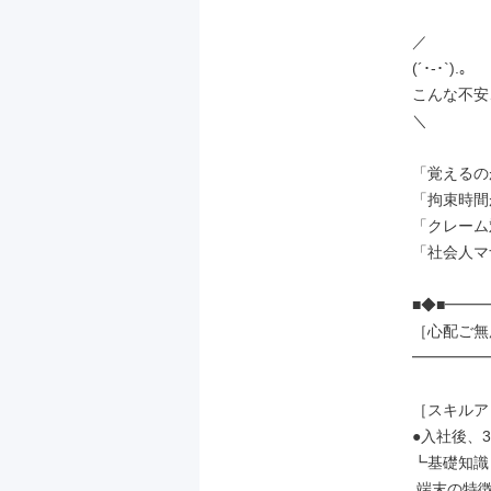
／

(´･-･`).｡

こんな不安
＼

「覚えるの
「拘束時間
「クレーム
「社会人マ
■◆■━━━
［心配ご無
━━━━━━
［スキルア
●入社後、3
┗基礎知識

 端末の特徴や機能
