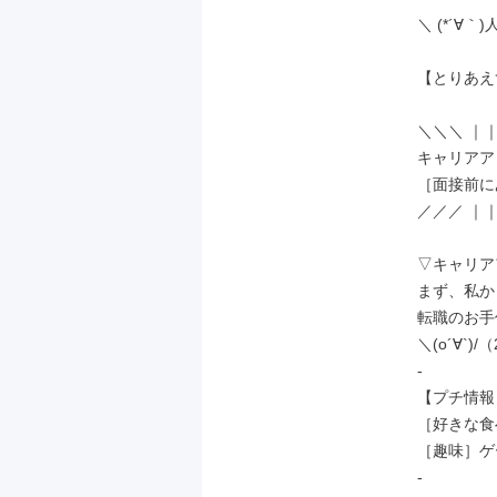
＼ (*´∀｀)人
【とりあえ
＼＼＼ ｜｜
キャリアア
［面接前に
／／／ ｜｜
▽キャリア
まず、私か
転職のお手
＼(o´∀`)
-

【プチ情報】
［好きな食
［趣味］ゲ
-
