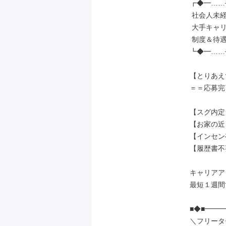
┏◆━……─
 社会人未経験の先輩が［7割］

 大手キャリアだから実現できる、

 制度＆待遇でお迎えします◎

┗◆━……─
【とりあえ
＝＝応募完
【スグ内定
【お家の近
【インセン
【履歴書不
キャリアア
最短１週間で
■◆■━━
＼フリータ