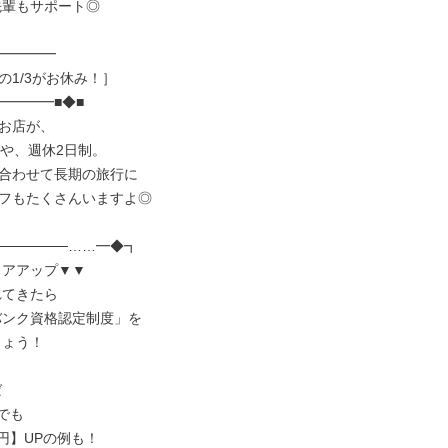
━━━━

1/3がお休み！］

━━━■◆■

お店が、

や、週休2日制。

合わせて長期の旅行に

フもたくさんいますよ◎

──────……━◆┓
