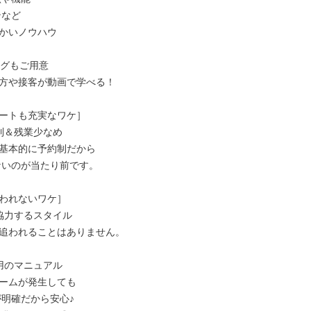
かいノウハウ

グもご用意

方や接客が動画で学べる！

ートも充実なワケ］

制＆残業少なめ

基本的に予約制だから

われないワケ］

協力するスタイル

追われることはありません。

用のマニュアル

ームが発生しても
