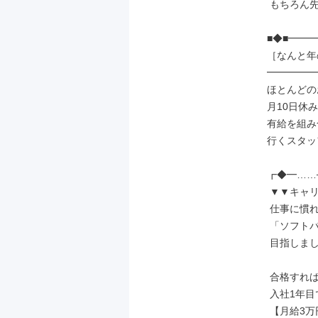
 もちろん先輩もサポート◎

■◆■━━━
［なんと年の
━━━━━━
ほとんどの
月10日休み
有給を組み
行くスタッ
┏◆━……─
 ▼▼キャリアアップ▼▼

 仕事に慣れてきたら

 「ソフトバンク資格認定制度」を

 目指しましょう！

 合格すれば

 入社1年目でも

 【月給3万円】UPの例も！
