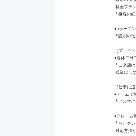
 料金プランなど

┗接客の細
●eラーニン
┗説明の仕
［プライベ
●週休二日
┗ご来店は
 残業はしないのが当たり前です。

［仕事に追
●チームで
┗ノルマに
●クレーム
┗もしクレ
 対応方法が明確だから安心♪
