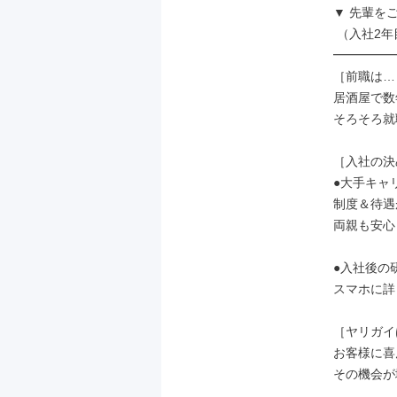
▼ 先輩をご紹
 （入社2年目・25歳）

━━━━━
［前職は…
居酒屋で数
そろそろ就
［入社の決
●大手キャ
制度＆待遇
両親も安心
●入社後の
スマホに詳
［ヤリガイ
お客様に喜
その機会が