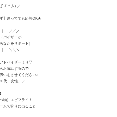
('Ｕ'＊人) ／

ず】迷ってても応募OK★

｜｜ ／／／

ドバイザーが

あなたをサポート］

｜｜ ＼＼＼

アドバイザーより▽

らお電話するので

伝いをさせてください♪

/（20代・女性）／



べ物］エビフライ！

ームで狩りに出ること
