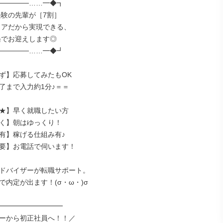
─────……━◆┓

─────……━◆┛

ず】応募してみたもOK

了まで入力約1分♪＝＝

★】早く就職したい方

く】朝はゆっくり！

有】稼げる仕組み有♪

要】お電話で伺います！

ドバイザーが転職サポート。

内定が出ます！(σ・ω・)σ

━━━━━━━━━━

ーから初正社員へ！！／
